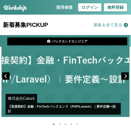
採用者様
ログイン
無料登録
新着募集PICKUP
募集を全て見る
バックエンドエンジニア
株式会社Caluck
【直接契約】金融・FinTechバックエンド（PHP/Laravel）｜要件定義〜設
計