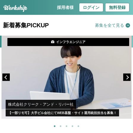
採用者様
ログイン
無料登録
新着募集PICKUP
募集を全て見る
インフラエンジニア
株式会社クリーク・アンド・リバー社
【一部リモ可】大手ビル会社にてWEB基盤・サイト運用統括担当を募集！