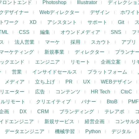
フロントエンド
Photoshop
Illustrator
ディレクショ
クデザイナー
Webディレクター
デザイン
ホワイ
トワーク
XD
アシスタント
サポート
Git
TML
CSS
編集
オウンドメディア
SNS
フ
ス
法人営業
マーケ
採用
スカウト
アプリ
マーケティング
新規事業
ディレクター
プランナ
ックエンド
エンジニア
リモート
企画立案
リ
ン
営業
インサイドセールス
プラットフォーム
メディア
立ち上げ
PR
UX
WEBデザイン
リエーター
広告
コンテンツ
HR Tech
CtoC
フルリモート
クリエイティブ
バナー
BtoB
PMF
企画
DX
CRM
ブランディング
テレアポ
イドエンジニア
新規サービス
経営企画
コンサル
データエンジニア
機械学習
Python
デジタル