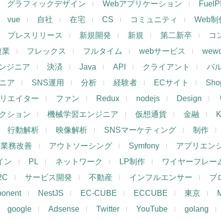
グラフィックデザイン
Webアプリケーション
Fuel
vue
自社
在宅
CS
コミュニティ
Web制
プレスリリース
新規開発
新規
第二新卒
コ
複業
フレックス
フルタイム
webサービス
wewo
ンジニア
決済
Java
API
クライアント
パ
ジニア
SNS運用
分析
経験者
ECサイト
Shop
リエイター
ファン
Redux
nodejs
Design
レクション
機械学習エンジニア
仮想通貨
金融
K
行動解析
映像解析
SNSマーケティング
制作
業務改善
アウトソーシング
Symfony
アプリエン
ザイン
PL
ネットワーク
LP制作
ワイヤーフレー
2C
サービス開発
不動産
インフルエンサー
ブ
ponent
NestJS
EC-CUBE
ECCUBE
東京
google
Adsense
Twitter
YouTube
golang