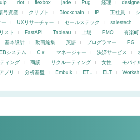
ulp
riot
flexbox
jade
Pug
経理
designe
暗号資産
クリプト
Blockchain
IP
正社員
ナー
UXリサーチャー
セールステック
salestech
リスト
FastAPI
Tableau
上場
PMO
有楽町
基本設計
動画編集
英語
プログラマー
PG
EBシステム
C＃
マネージャー
決済サービス
ケティング
商談
リクルーティング
女性
モバイ
アプリ
分析基盤
Embulk
ETL
ELT
Works