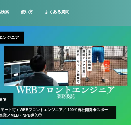
集検索
使い方
よくある質問
エンジニア
re
モート可＞WEBフロントエンジニア／ 100％自社開発◆スポー
企業／MLB・NPB導入◎