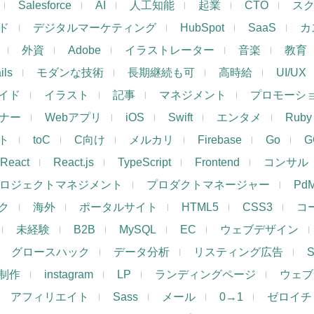
Salesforce
AI
人工知能
起業
CTO
ス
ド
デジタルマーケティング
HubSpot
SaaS
カ
外資
Adobe
イラストレーター
音楽
教育
ils
モダンな技術
長期継続も可
高時給
UI/UX
イド
イラスト
記事
マネジメント
プロモーシ
イナー
Webアプリ
iOS
Swift
エンタメ
Ruby
ト
toC
C向け
メルカリ
Firebase
Go
G
React
React.js
TypeScript
Frontend
コンサル
ロジェクトマネジメント
プロダクトマネージャー
Pd
ク
海外
ポータルサイト
HTML5
CSS3
コ
未経験
B2B
MySQL
EC
ウェブデザイン
グロースハック
データ分析
リスティング広告
制作
instagram
LP
ランディングページ
ウェブ
アフィリエイト
Sass
メール
0→1
ゼロイチ