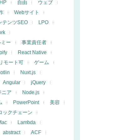
PHP
自由
ウェブ
作
Webサイト
ンテンツSEO
LPO
rk
ルミー
事業責任者
ify
React Native
リモート可
ゲーム
otlin
Nuxt.js
Angular
jQuery
ジニア
Node.js
ム
PowerPoint
美容
ロックチェーン
Mac
Lambda
abstract
ACF