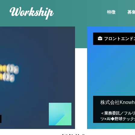
特徴
募
フロントエンド
株式会社Knowhe
＜業務委託／フルリ
ツ×AI◆野球テック