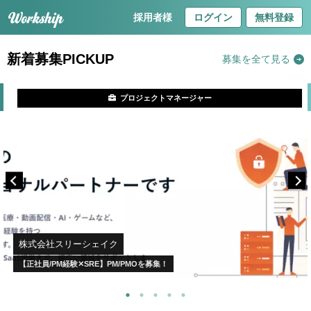
採用者様
ログイン
無料登録
新着募集PICKUP
募集を全て見る
プロジェクトマネージャー
株式会社スリーシェイク
【正社員/PM経験✕SRE】PM/PMOを募集！