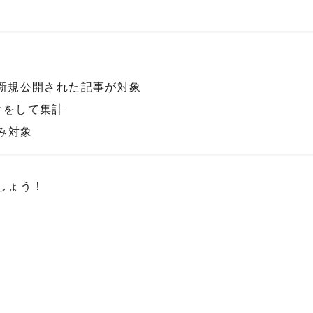
0日に新規公開された記事が対象
けをして集計
み対象
しょう！