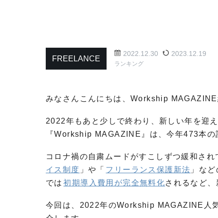
2022.12.30
2023.12.19
FREELANCE
ランキング
みなさんこんにちは、Workship MAGAZI
2022年もあと少しで終わり、新しい年を迎
『Workship MAGAZINE』は、今年47
コロナ禍の自粛ムードがすこしずつ緩和され
イス制度
」や「
フリーランス保護新法
」など
では
初期導入費用が完全無料化
されるなど、
今回は、2022年のWorkship MAGAZ