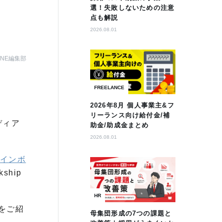
選！失敗しないための注意
点も解説
2026.08.01
AZINE編集部
FREELANCE
2026年8月 個人事業主&フ
リーランス向け給付金/補
ディア
助金/助成金まとめ
2026.08.01
インボ
hip
HR
事をご紹
母集団形成の7つの課題と