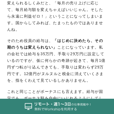
変えられるしくみだと、「毎月の売り上げに応じ
て、毎月給与額を変えちゃえばいいじゃん。そした
ら永遠に利益ゼロ！」ということになってしまいま
す。国からしてみれば、たまったものではありませ
んね。
そのため役員の給与は、
「はじめに決めたら、その
期のうちは変えられない」
ことになっています。私
の会社では給与を35万円、手取り29万円に設定して
いるのですが、仮に何らかの奇跡が起きて、毎月1億
円ずつ転がり込んできても、手取りは変わらず29万
円です。12億円がヌルヌルと税金に消えていくさま
を、指をくわえて見ているしかありません。
これと同じことがボーナスにも言えます。給与が固
定でも、ボーナス額を自由にいじれるようにしてし
まったら、またしてもズルいことができてしまうか
らです。