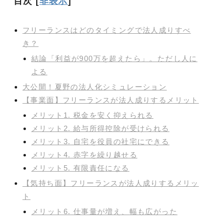
目次
[
非表示
]
フリーランスはどのタイミングで法人成りすべ
き？
結論「利益が900万を超えたら」。ただし人に
よる
大公開！夏野の法人化シミュレーション
【事業面】フリーランスが法人成りするメリット
メリット1. 税金を安く抑えられる
メリット2. 給与所得控除が受けられる
メリット3. 自宅を役員の社宅にできる
メリット4. 赤字を繰り越せる
メリット5. 有限責任になる
【気持ち面】フリーランスが法人成りするメリッ
ト
メリット6. 仕事量が増え、幅も広がった