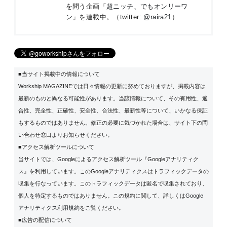
を問う企画「
超ニッチ、でもオンリーワ
ン
」を連載中。（twitter:
@raira21
）
■当サイト掲載中の情報について
Workship MAGAZINEでは日々情報の更新に努めておりますが、掲載内容は
最新のものと異なる可能性があります。当該情報について、その有用性、適
合性、完全性、正確性、安全性、合法性、最新性等について、いかなる保証
もするものではありません。修正の必要に気づかれた場合は、サイト下の問
い合わせ窓口よりお知らせください。
■アクセス解析ツールについて
当サイトでは、Googleによるアクセス解析ツール『Googleアナリティク
ス』を利用しています。このGoogleアナリティクスはトラフィックデータの
収集を行なっています。このトラフィックデータは匿名で収集されており、
個人を特定するものではありません。この規約に関して、詳しくは
Google
アナリティクス利用規約
をご覧ください。
■広告の配信について