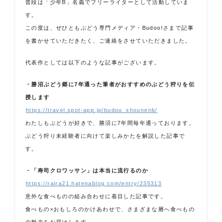
普段は「少年B」名義でフリーライターとして活動していま
す。
この度は、ぜひともぶどう専門メディア・Budoo!さまで記事
を書かせていただきたく、ご連絡をさせていただきました。
代表作としては以下のような記事がございます。
・勝沼ぶどう郷に7年通った筆者がおすすめのぶどう狩りを伝
授します
https://travel.spot-app.jp/budou_shounenb/
わたしもぶどうが好きで、勝沼に7年間毎年通っております。
ぶどう狩り未経験者に向けて楽しみかたを解説した記事で
す。
・「寿司クロワッサン」は本当に流行るのか
https://raira21.hatenablog.com/entry/235313
意外な食べものの組み合わせに着目した記事です。
食べもの×おもしろのかけあわせで、さまざまな層へ食べもの