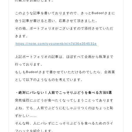
の魅力をお届けします。
このような記事を書いておりますので、きっとBudoo!さまに
合う記事が書けると思い、応募させて頂きました。
その他、ポートフォリオがございますので添付させていただ
きます。
https://note.com/syounenb/n/n7d36e354531e
上記ポートフォリオの記事は、ほぼすべて企画から執筆まで
行っております。
もしもBudoo!さまで書かせていただけるのでしたら、企画案
として以下のようなものを考えています。
・絶対にバレない！人前でこっそりぶどうを食べる方法5選
突然猛烈にぶどうが食べたくなってしまうことってあります
よね。でも、人前でぶどうにむしゃぶりつくのはちょっと恥
ずかしい……
そんな時、人にバレずにこっそりぶどうを食べるためのライ
フハックを紹介します。