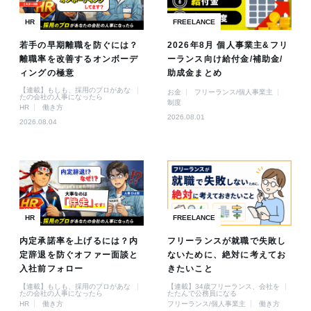
HR
FREELANCE
若手の早期離職を防ぐには？
2026年8月 個人事業主&フリ
離職率を改善するオンボーデ
ーランス向け給付金/補助金/
ィングの極意
助成金まとめ
【連載】もしも、採用のプロがあな
お金
フリーランス/個人事業主
たの会社の人事になったら
制度
HR
働き方
2026.08.01
2026.08.04
HR
FREELANCE
内定承諾率を上げるには？内
フリーランスが就職で失敗し
定辞退を防ぐオファー面談と
ないために、絶対に考えてお
入社前フォロー
きたいこと
【連載】もしも、採用のプロがあな
【連載】34歳フリーランス、会社を
たの会社の人事になったら
たたんで公務員になる
HR
働き方
フリーランス/個人事業主
働き方