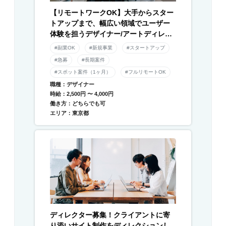
【リモートワークOK】大手からスター
トアップまで、幅広い領域でユーザー
体験を担うデザイナー/アートディレク
ター募集！
#副業OK
#新規事業
#スタートアップ
#急募
#長期案件
#スポット案件（1ヶ月）
#フルリモートOK
職種：デザイナー
時給：2,500円 〜 4,000円
働き方：どちらでも可
エリア：東京都
ディレクター募集！クライアントに寄
り添いサイト制作をディレクションし