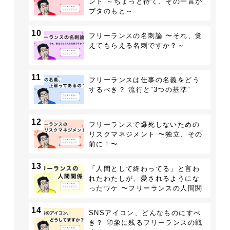
ント ～ちょっと待て、その一言が
ブタのもと～
10
フリーランスの名刺論 〜それ、覚
えてもらえる名刺ですか？～
11
フリーランスは仕事の名義をどう
するべき？ 流行と“3つの基準”
12
フリーランスで爆死しないための
リスクマネジメント 〜独立、その
前に！〜
13
「人間として終わってる」と言わ
れたわたしが、愛されるようにな
ったワケ 〜フリーランスの人間関
係 〜
14
SNSアイコン、どんなものにすべ
き？ 印象に残るフリーランスの戦