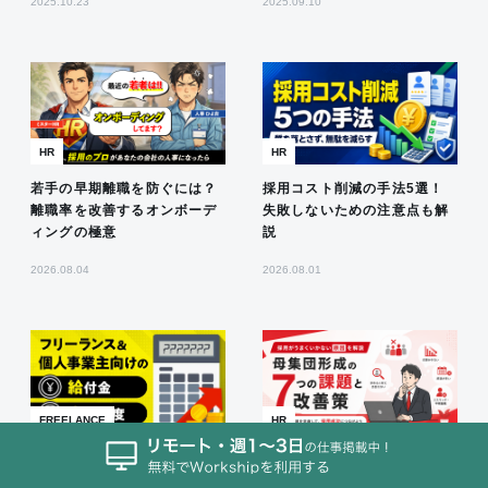
2025.10.23
2025.09.10
HR
HR
若手の早期離職を防ぐには？
採用コスト削減の手法5選！
離職率を改善するオンボーデ
失敗しないための注意点も解
ィングの極意
説
2026.08.04
2026.08.01
FREELANCE
HR
2026年8月 個人事業主&フリ
母集団形成の7つの課題と改
ーランス向け給付金/補助金/
善策｜採用がうまくいかない