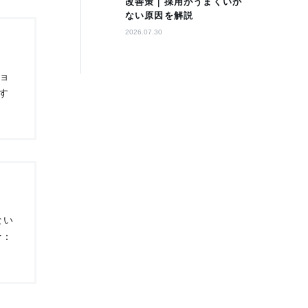
改善策｜採用がうまくいか
ない原因を解説
2026.07.30
ショ
す
ない
r：