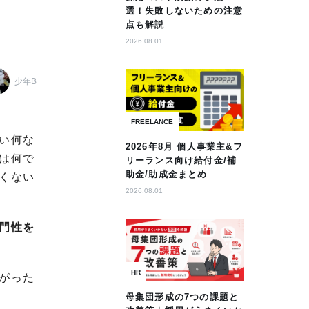
選！失敗しないための注意
点も解説
2026.08.01
少年B
FREELANCE
い何な
2026年8月 個人事業主&フ
は何で
リーランス向け給付金/補
助金/助成金まとめ
くない
2026.08.01
門性を
HR
がった
母集団形成の7つの課題と