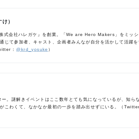
すけ）
株式会社ハレガケ』を創業。「We are Hero Makers」をミッ
通じて参加者、キャスト、企画者みんなが自分を活かして活躍を
tter：
@krd_yosuke
）
イター。謎解きイベントはここ数年とても気になっているが、知ら
こわくて、なかなか最初の一歩を踏み出せずにいる。（Twitte