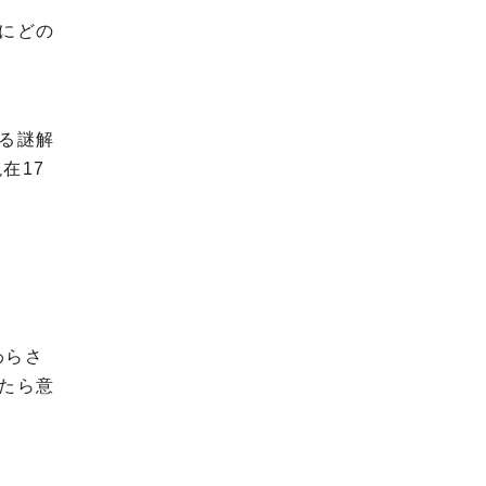
にどの
る謎解
在17
わらさ
たら意