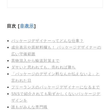
目次
[
非表示
]
パッケージデザイナーってどんな仕事？
成分表示や原材料欄も！ パッケージデザイナーの
広い守備範囲
異物混入から輸送対策まで
ダサいと思われても、売れれば勝ち
「パッケージのデザイン料なんか払えないよ」と
言われた日
フリーランスのパッケージデザイナーになるまで
SNSで紹介されても恥ずかしくないパッケージデ
ザインを
誰もがみんな専門職