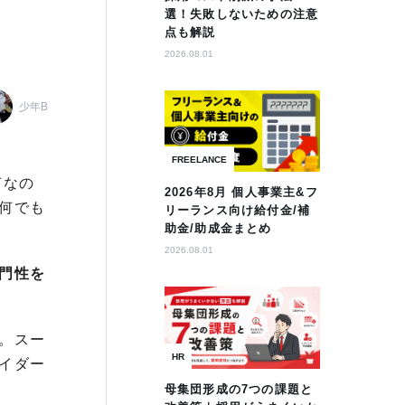
選！失敗しないための注意
点も解説
2026.08.01
少年B
FREELANCE
何なの
2026年8月 個人事業主&フ
何でも
リーランス向け給付金/補
助金/助成金まとめ
2026.08.01
門性を
。スー
HR
イダー
母集団形成の7つの課題と