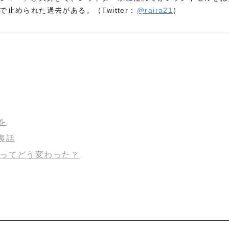
止められた過去がある。（Twitter：
@raira21
）
を
裏話
なってどう変わった？