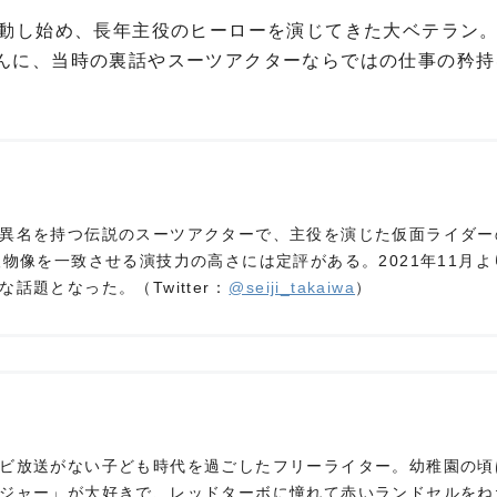
動し始め、長年主役のヒーローを演じてきた大ベテラン。
んに、当時の裏話やスーツアクターならではの仕事の矜持
異名を持つ伝説のスーツアクターで、主役を演じた仮面ライダー
人物像を一致させる演技力の高さには定評がある。2021年11月よ
話題となった。（Twitter：
@seiji_takaiwa
）
ビ放送がない子ども時代を過ごしたフリーライター。幼稚園の頃
ジャー」が大好きで、レッドターボに憧れて赤いランドセルをね