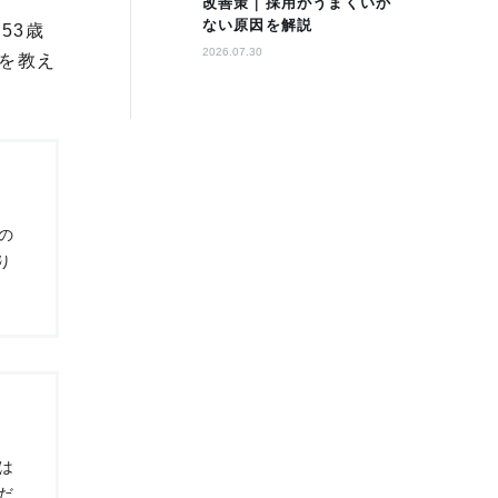
改善策｜採用がうまくいか
ない原因を解説
53歳
2026.07.30
を教え
の
り
は
だ