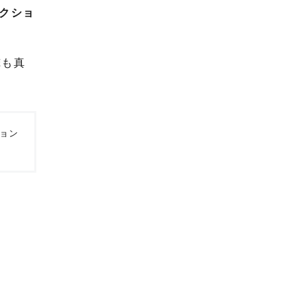
クショ
俺も真
ョン