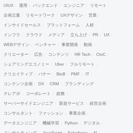
UIUX
運用
バックエンド
エンジニア
リモート
企画立案
リモートワーク
UXデザイン
営業
インサイドセールス
プラットフォーム
人材
インフラ
クラウド
メディア
立ち上げ
PR
UX
WEBデザイン
ベンチャー
事業開発
動画
クリエーター
広告
コンテンツ
HR Tech
CtoC
シェアリングエコノミー
Uber
フルリモート
クリエイティブ
バナー
BtoB
PMF
IT
コンテンツ企画
DX
CRM
ブランディング
テレアポ
コーポレート
総務
サーバーサイドエンジニア
新規サービス
経営企画
コンサルタント
ファッション
事業企画
データエンジニア
機械学習
Python
デジタル
コンサルティング
JavaScript
Salesforce
AI