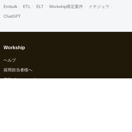
Embulk
ETL
ELT
Workship限定案件
イチジュウ
ChatGPT
Workship
ヘルプ
採用担当者様へ
資料ダウンロード
その他のサービス
Workship EVENT
Workship MAGAZINE
Workship CAREER