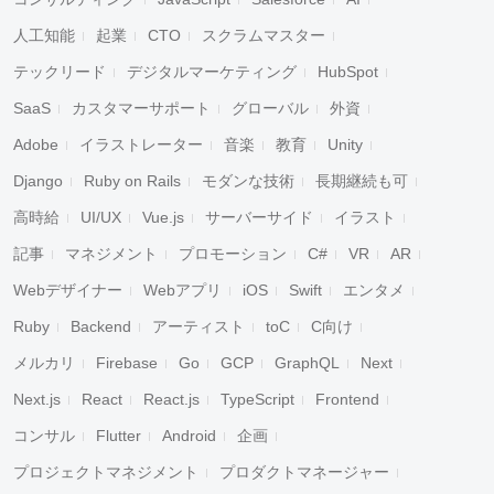
人工知能
起業
CTO
スクラムマスター
テックリード
デジタルマーケティング
HubSpot
SaaS
カスタマーサポート
グローバル
外資
Adobe
イラストレーター
音楽
教育
Unity
Django
Ruby on Rails
モダンな技術
長期継続も可
高時給
UI/UX
Vue.js
サーバーサイド
イラスト
記事
マネジメント
プロモーション
C#
VR
AR
Webデザイナー
Webアプリ
iOS
Swift
エンタメ
Ruby
Backend
アーティスト
toC
C向け
メルカリ
Firebase
Go
GCP
GraphQL
Next
Next.js
React
React.js
TypeScript
Frontend
コンサル
Flutter
Android
企画
プロジェクトマネジメント
プロダクトマネージャー