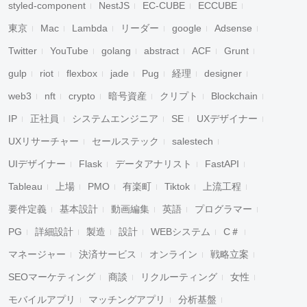
styled-component
NestJS
EC-CUBE
ECCUBE
東京
Mac
Lambda
リーダー
google
Adsense
Twitter
YouTube
golang
abstract
ACF
Grunt
gulp
riot
flexbox
jade
Pug
経理
designer
web3
nft
crypto
暗号資産
クリプト
Blockchain
IP
正社員
システムエンジニア
SE
UXデザイナー
UXリサーチャー
セールステック
salestech
UIデザイナー
Flask
データアナリスト
FastAPI
Tableau
上場
PMO
有楽町
Tiktok
上流工程
要件定義
基本設計
動画編集
英語
プログラマー
PG
詳細設計
製造
設計
WEBシステム
C＃
マネージャー
決済サービス
オンライン
戦略立案
SEOマーケティング
商談
リクルーティング
女性
モバイルアプリ
マッチングアプリ
分析基盤