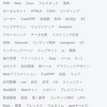
PdM
Web
Linux
フルスタック
海外
ポータルサイト
HTML5
CSS3
コーディング
コーダー
CakePHP
未経験
B2B
MySQL
EC
ウェブデザイン
ウェブメディア
Analytics
グロースハック
データ分析
リスティング広告
SEM
Adwords
コンテンツ制作
instagram
LP
ランディングページ
ウェブサイト
js
開発
進行管理
アフィリエイト
Sass
メール
0→1
ゼロイチ
自社開発
BIツール
グラフィックデザイン
Webアプリケーション
FuelPHP
自由
ウェブ
在宅勤務
vue
自社
在宅
CS
コミュニティ
Web制作
Webサイト
スポーツ
プレスリリース
新規開発
新規
第二新卒
コンテンツSEO
LPO
Rails
複業
フレックス
フルタイム
webサービス