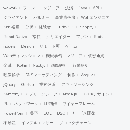
wework
フロントエンジニア
決済
Java
API
クライアント
パルミー
事業責任者
Webエンジニア
SNS運用
分析
経験者
ECサイト
Shopify
React Native
常駐
クリエイター
ファン
Redux
nodejs
Design
リモート可
ゲーム
Webディレクション
機械学習エンジニア
仮想通貨
金融
Kotlin
Nuxt.js
画像解析
行動解析
映像解析
SNSマーケティング
制作
Angular
jQuery
GitHub
業務改善
アウトソーシング
Symfony
アプリエンジニア
Node.js
UI/UXデザイン
PL
ネットワーク
LP制作
ワイヤーフレーム
PowerPoint
美容
SQL
D2C
サービス開発
不動産
インフルエンサー
ブロックチェーン