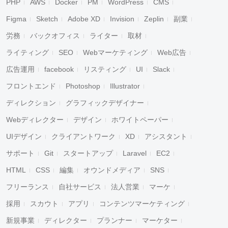
PHP
AWS
Docker
PM
WordPress
CMS
Figma
Sketch
Adobe XD
Invision
Zeplin
副業
労務
バックオフィス
ライター
取材
ライティング
SEO
Webマーケティング
Web広告
広告運用
facebook
リスティング
UI
Slack
フロントエンド
Photoshop
Illustrator
ディレクション
グラフィックデザイナー
Webディレクター
デザイン
ホワイトペーパー
UIデザイン
クライアントワーク
XD
アシスタント
サポート
Git
スタートアップ
Laravel
EC2
HTML
CSS
編集
オウンドメディア
SNS
フリーランス
自社サービス
法人営業
マーケ
採用
スカウト
アプリ
コンテンツマーケティング
新規事業
ディレクター
プランナー
マーケター