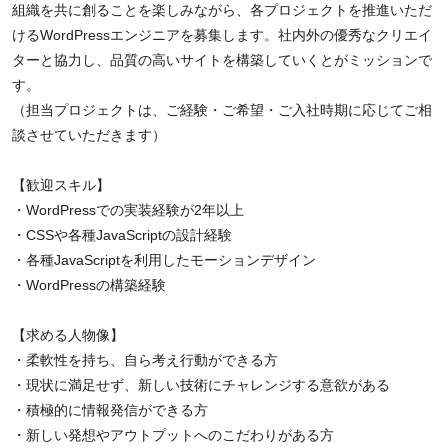
組織を共に創ることを楽しみながら、各プロジェクトを推進いただ
けるWordPressエンジニアを募集します。社内外の優秀なクリエイ
ターと協力し、品質の高いサイトを構築していくとがミッションで
す。
（担当プロジェクトは、ご経験・ご希望・ご入社時期に応じてご相
談させていただきます）
【歓迎スキル】
・WordPressでの実装経験が2年以上
・CSSや各種JavaScriptの設計経験
・各種JavaScriptを利用したモーションデザイン
・WordPressの構築経験
【求める人物像】
・柔軟性を持ち、自ら考え行動ができる方
・現状に満足せず、新しい技術にチャレンジする意欲がある
・積極的に情報発信ができる方
・新しい発想やアウトプットへのこだわりがある方