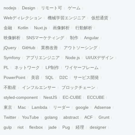
nodejs
Design
リモート可
ゲーム
Webディレクション
機械学習エンジニア
仮想通貨
金融
Kotlin
Nuxt.js
画像解析
行動解析
映像解析
SNSマーケティング
制作
Angular
jQuery
GitHub
業務改善
アウトソーシング
Symfony
アプリエンジニア
Node.js
UI/UXデザイン
PL
ネットワーク
LP制作
ワイヤーフレーム
PowerPoint
美容
SQL
D2C
サービス開発
不動産
インフルエンサー
ブロックチェーン
styled-component
NestJS
EC-CUBE
ECCUBE
東京
Mac
Lambda
リーダー
google
Adsense
Twitter
YouTube
golang
abstract
ACF
Grunt
gulp
riot
flexbox
jade
Pug
経理
designer