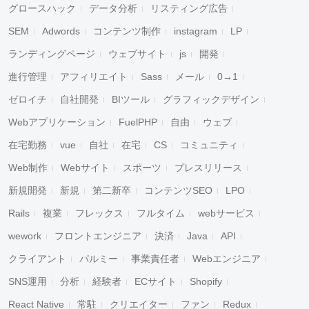
グロースハック
データ分析
リスティング広告
SEM
Adwords
コンテンツ制作
instagram
LP
ランディングページ
ウェブサイト
js
開発
進行管理
アフィリエイト
Sass
メール
0→1
ゼロイチ
自社開発
BIツール
グラフィックデザイン
Webアプリケーション
FuelPHP
自由
ウェブ
在宅勤務
vue
自社
在宅
CS
コミュニティ
Web制作
Webサイト
スポーツ
プレスリリース
新規開発
新規
第二新卒
コンテンツSEO
LPO
Rails
複業
フレックス
フルタイム
webサービス
wework
フロントエンジニア
決済
Java
API
クライアント
パルミー
事業責任者
Webエンジニア
SNS運用
分析
経験者
ECサイト
Shopify
React Native
常駐
クリエイター
ファン
Redux