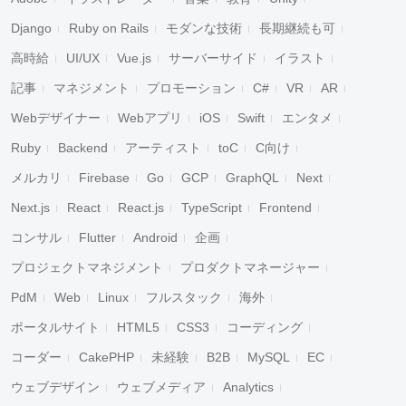
Django
Ruby on Rails
モダンな技術
長期継続も可
高時給
UI/UX
Vue.js
サーバーサイド
イラスト
記事
マネジメント
プロモーション
C#
VR
AR
Webデザイナー
Webアプリ
iOS
Swift
エンタメ
Ruby
Backend
アーティスト
toC
C向け
メルカリ
Firebase
Go
GCP
GraphQL
Next
Next.js
React
React.js
TypeScript
Frontend
コンサル
Flutter
Android
企画
プロジェクトマネジメント
プロダクトマネージャー
PdM
Web
Linux
フルスタック
海外
ポータルサイト
HTML5
CSS3
コーディング
コーダー
CakePHP
未経験
B2B
MySQL
EC
ウェブデザイン
ウェブメディア
Analytics