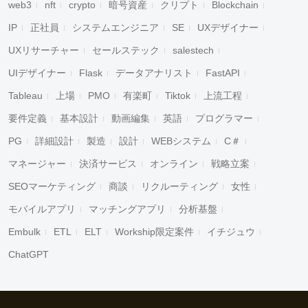
web3
nft
crypto
暗号資産
クリプト
Blockchain
IP
正社員
システムエンジニア
SE
UXデザイナー
UXリサーチャー
セールステック
salestech
UIデザイナー
Flask
データアナリスト
FastAPI
Tableau
上場
PMO
有楽町
Tiktok
上流工程
要件定義
基本設計
動画編集
英語
プログラマー
PG
詳細設計
製造
設計
WEBシステム
C＃
マネージャー
決済サービス
オンライン
戦略立案
SEOマーケティング
商談
リクルーティング
女性
モバイルアプリ
マッチングアプリ
分析基盤
Embulk
ETL
ELT
Workship限定案件
イチジュウ
ChatGPT