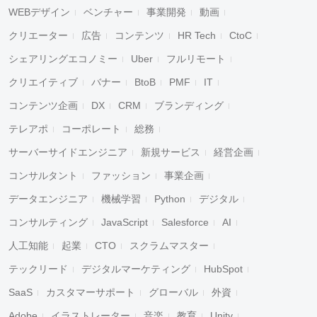
WEBデザイン
ベンチャー
事業開発
動画
クリエーター
広告
コンテンツ
HR Tech
CtoC
シェアリングエコノミー
Uber
フルリモート
クリエイティブ
バナー
BtoB
PMF
IT
コンテンツ企画
DX
CRM
ブランディング
テレアポ
コーポレート
総務
サーバーサイドエンジニア
新規サービス
経営企画
コンサルタント
ファッション
事業企画
データエンジニア
機械学習
Python
デジタル
コンサルティング
JavaScript
Salesforce
AI
人工知能
起業
CTO
スクラムマスター
テックリード
デジタルマーケティング
HubSpot
SaaS
カスタマーサポート
グローバル
外資
Adobe
イラストレーター
音楽
教育
Unity