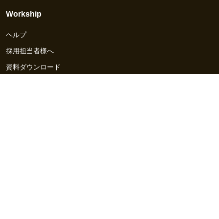
Workship
ヘルプ
採用担当者様へ
資料ダウンロード
その他のサービス
Workship EVENT
Workship MAGAZINE
Workship CAREER
関連サイト
GIGサイト
UXデザイン・プロトタイプ制作 - UX Design Lab
Webサイト制作 / CMS・マーケティングツール - LeadGrid
デザ