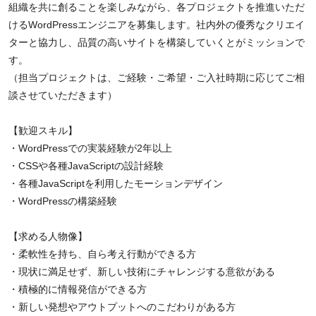
組織を共に創ることを楽しみながら、各プロジェクトを推進いただ
けるWordPressエンジニアを募集します。社内外の優秀なクリエイ
ターと協力し、品質の高いサイトを構築していくとがミッションで
す。
（担当プロジェクトは、ご経験・ご希望・ご入社時期に応じてご相
談させていただきます）
【歓迎スキル】
・WordPressでの実装経験が2年以上
・CSSや各種JavaScriptの設計経験
・各種JavaScriptを利用したモーションデザイン
・WordPressの構築経験
【求める人物像】
・柔軟性を持ち、自ら考え行動ができる方
・現状に満足せず、新しい技術にチャレンジする意欲がある
・積極的に情報発信ができる方
・新しい発想やアウトプットへのこだわりがある方