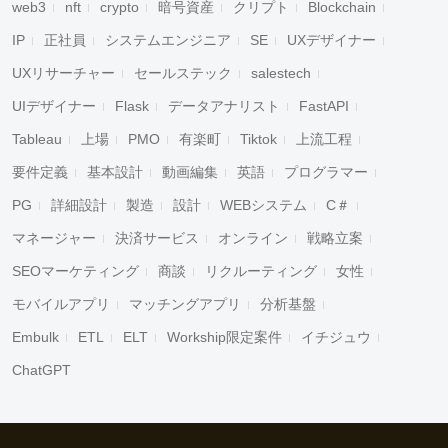
web3
nft
crypto
暗号資産
クリプト
Blockchain
IP
正社員
システムエンジニア
SE
UXデザイナー
UXリサーチャー
セールステック
salestech
UIデザイナー
Flask
データアナリスト
FastAPI
Tableau
上場
PMO
有楽町
Tiktok
上流工程
要件定義
基本設計
動画編集
英語
プログラマー
PG
詳細設計
製造
設計
WEBシステム
C＃
マネージャー
決済サービス
オンライン
戦略立案
SEOマーケティング
商談
リクルーティング
女性
モバイルアプリ
マッチングアプリ
分析基盤
Embulk
ETL
ELT
Workship限定案件
イチジュウ
ChatGPT