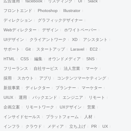
広告運用
facebook
リスティング
UI
Slack
フロントエンド
Photoshop
Illustrator
ディレクション
グラフィックデザイナー
Webディレクター
デザイン
ホワイトペーパー
UIデザイン
クライアントワーク
XD
アシスタント
サポート
Git
スタートアップ
Laravel
EC2
HTML
CSS
編集
オウンドメディア
SNS
フリーランス
自社サービス
法人営業
マーケ
採用
スカウト
アプリ
コンテンツマーケティング
新規事業
ディレクター
プランナー
マーケター
UIUX
運用
バックエンド
エンジニア
リモート
企画立案
リモートワーク
UXデザイン
営業
インサイドセールス
プラットフォーム
人材
インフラ
クラウド
メディア
立ち上げ
PR
UX