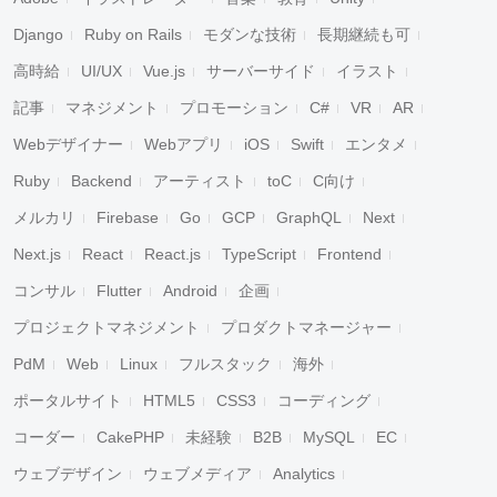
Django
Ruby on Rails
モダンな技術
長期継続も可
高時給
UI/UX
Vue.js
サーバーサイド
イラスト
記事
マネジメント
プロモーション
C#
VR
AR
Webデザイナー
Webアプリ
iOS
Swift
エンタメ
Ruby
Backend
アーティスト
toC
C向け
メルカリ
Firebase
Go
GCP
GraphQL
Next
Next.js
React
React.js
TypeScript
Frontend
コンサル
Flutter
Android
企画
プロジェクトマネジメント
プロダクトマネージャー
PdM
Web
Linux
フルスタック
海外
ポータルサイト
HTML5
CSS3
コーディング
コーダー
CakePHP
未経験
B2B
MySQL
EC
ウェブデザイン
ウェブメディア
Analytics