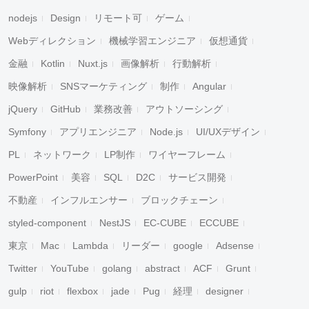
nodejs
Design
リモート可
ゲーム
Webディレクション
機械学習エンジニア
仮想通貨
金融
Kotlin
Nuxt.js
画像解析
行動解析
映像解析
SNSマーケティング
制作
Angular
jQuery
GitHub
業務改善
アウトソーシング
Symfony
アプリエンジニア
Node.js
UI/UXデザイン
PL
ネットワーク
LP制作
ワイヤーフレーム
PowerPoint
美容
SQL
D2C
サービス開発
不動産
インフルエンサー
ブロックチェーン
styled-component
NestJS
EC-CUBE
ECCUBE
東京
Mac
Lambda
リーダー
google
Adsense
Twitter
YouTube
golang
abstract
ACF
Grunt
gulp
riot
flexbox
jade
Pug
経理
designer