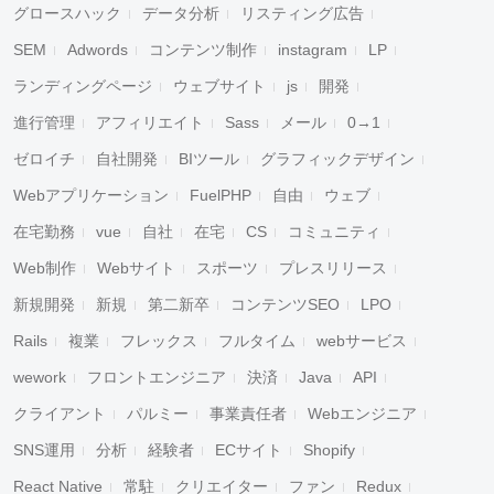
グロースハック
データ分析
リスティング広告
SEM
Adwords
コンテンツ制作
instagram
LP
ランディングページ
ウェブサイト
js
開発
進行管理
アフィリエイト
Sass
メール
0→1
ゼロイチ
自社開発
BIツール
グラフィックデザイン
Webアプリケーション
FuelPHP
自由
ウェブ
在宅勤務
vue
自社
在宅
CS
コミュニティ
Web制作
Webサイト
スポーツ
プレスリリース
新規開発
新規
第二新卒
コンテンツSEO
LPO
Rails
複業
フレックス
フルタイム
webサービス
wework
フロントエンジニア
決済
Java
API
クライアント
パルミー
事業責任者
Webエンジニア
SNS運用
分析
経験者
ECサイト
Shopify
React Native
常駐
クリエイター
ファン
Redux