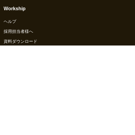
Workship
ヘルプ
採用担当者様へ
資料ダウンロード
その他のサービス
Workship EVENT
Workship MAGAZINE
Workship CAREER
関連サイト
GIGサイト
UXデザイン・プロトタイプ制作 - UX Design Lab
Webサイト制作 / CMS・マーケティングツール - LeadGrid
デザ