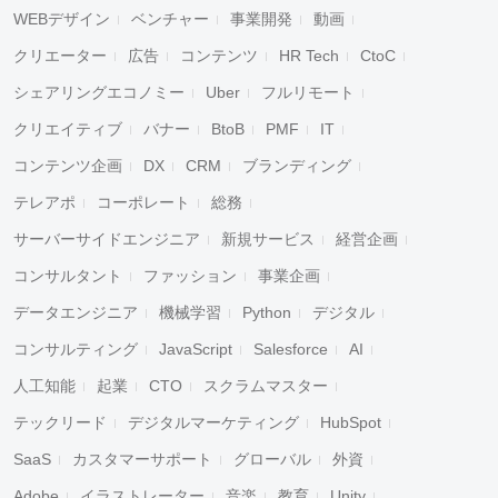
WEBデザイン
ベンチャー
事業開発
動画
クリエーター
広告
コンテンツ
HR Tech
CtoC
シェアリングエコノミー
Uber
フルリモート
クリエイティブ
バナー
BtoB
PMF
IT
コンテンツ企画
DX
CRM
ブランディング
テレアポ
コーポレート
総務
サーバーサイドエンジニア
新規サービス
経営企画
コンサルタント
ファッション
事業企画
データエンジニア
機械学習
Python
デジタル
コンサルティング
JavaScript
Salesforce
AI
人工知能
起業
CTO
スクラムマスター
テックリード
デジタルマーケティング
HubSpot
SaaS
カスタマーサポート
グローバル
外資
Adobe
イラストレーター
音楽
教育
Unity