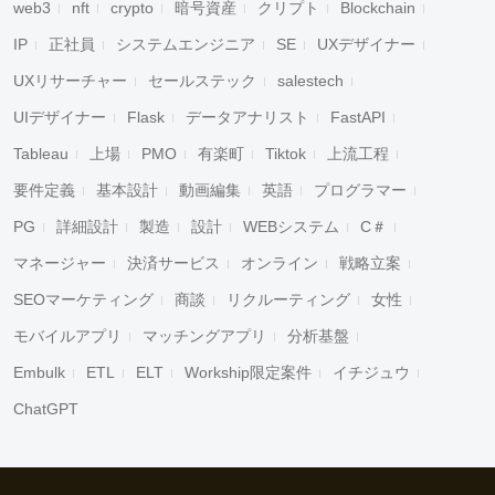
web3
nft
crypto
暗号資産
クリプト
Blockchain
IP
正社員
システムエンジニア
SE
UXデザイナー
UXリサーチャー
セールステック
salestech
UIデザイナー
Flask
データアナリスト
FastAPI
Tableau
上場
PMO
有楽町
Tiktok
上流工程
要件定義
基本設計
動画編集
英語
プログラマー
PG
詳細設計
製造
設計
WEBシステム
C＃
マネージャー
決済サービス
オンライン
戦略立案
SEOマーケティング
商談
リクルーティング
女性
モバイルアプリ
マッチングアプリ
分析基盤
Embulk
ETL
ELT
Workship限定案件
イチジュウ
ChatGPT