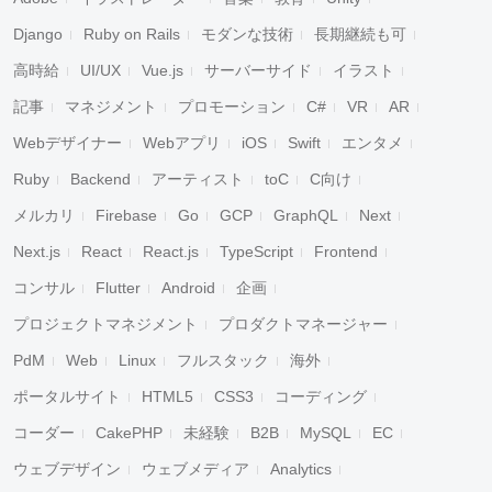
Django
Ruby on Rails
モダンな技術
長期継続も可
高時給
UI/UX
Vue.js
サーバーサイド
イラスト
記事
マネジメント
プロモーション
C#
VR
AR
Webデザイナー
Webアプリ
iOS
Swift
エンタメ
Ruby
Backend
アーティスト
toC
C向け
メルカリ
Firebase
Go
GCP
GraphQL
Next
Next.js
React
React.js
TypeScript
Frontend
コンサル
Flutter
Android
企画
プロジェクトマネジメント
プロダクトマネージャー
PdM
Web
Linux
フルスタック
海外
ポータルサイト
HTML5
CSS3
コーディング
コーダー
CakePHP
未経験
B2B
MySQL
EC
ウェブデザイン
ウェブメディア
Analytics