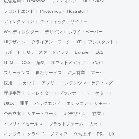
広告運用
facebook
リスティング
UI
Slack
フロントエンド
Photoshop
Illustrator
ディレクション
グラフィックデザイナー
Webディレクター
デザイン
ホワイトペーパー
UIデザイン
クライアントワーク
XD
アシスタント
サポート
Git
スタートアップ
Laravel
EC2
HTML
CSS
編集
オウンドメディア
SNS
フリーランス
自社サービス
法人営業
マーケ
採用
スカウト
アプリ
コンテンツマーケティング
新規事業
ディレクター
プランナー
マーケター
UIUX
運用
バックエンド
エンジニア
リモート
企画立案
リモートワーク
UXデザイン
営業
インサイドセールス
プラットフォーム
人材
インフラ
クラウド
メディア
立ち上げ
PR
UX