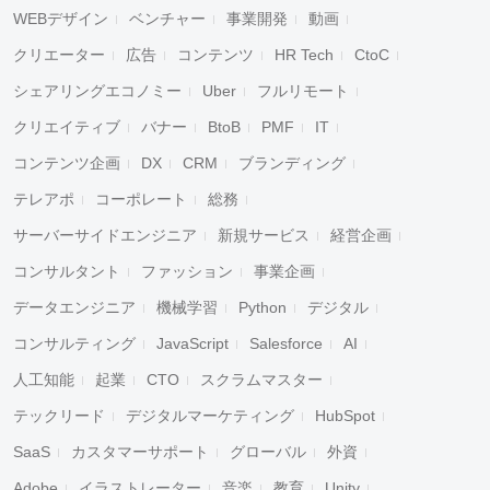
WEBデザイン
ベンチャー
事業開発
動画
クリエーター
広告
コンテンツ
HR Tech
CtoC
シェアリングエコノミー
Uber
フルリモート
クリエイティブ
バナー
BtoB
PMF
IT
コンテンツ企画
DX
CRM
ブランディング
テレアポ
コーポレート
総務
サーバーサイドエンジニア
新規サービス
経営企画
コンサルタント
ファッション
事業企画
データエンジニア
機械学習
Python
デジタル
コンサルティング
JavaScript
Salesforce
AI
人工知能
起業
CTO
スクラムマスター
テックリード
デジタルマーケティング
HubSpot
SaaS
カスタマーサポート
グローバル
外資
Adobe
イラストレーター
音楽
教育
Unity