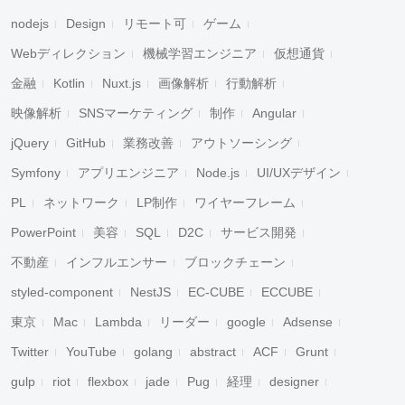
nodejs
Design
リモート可
ゲーム
Webディレクション
機械学習エンジニア
仮想通貨
金融
Kotlin
Nuxt.js
画像解析
行動解析
映像解析
SNSマーケティング
制作
Angular
jQuery
GitHub
業務改善
アウトソーシング
Symfony
アプリエンジニア
Node.js
UI/UXデザイン
PL
ネットワーク
LP制作
ワイヤーフレーム
PowerPoint
美容
SQL
D2C
サービス開発
不動産
インフルエンサー
ブロックチェーン
styled-component
NestJS
EC-CUBE
ECCUBE
東京
Mac
Lambda
リーダー
google
Adsense
Twitter
YouTube
golang
abstract
ACF
Grunt
gulp
riot
flexbox
jade
Pug
経理
designer