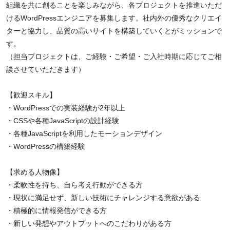
組織を共に創ることを楽しみながら、各プロジェクトを推進いただ
けるWordPressエンジニアを募集します。社内外の優秀なクリエイ
ターと協力し、品質の高いサイトを構築していくとがミッションで
す。
（担当プロジェクトは、ご経験・ご希望・ご入社時期に応じてご相
談させていただきます）
【歓迎スキル】
・WordPressでの実装経験が2年以上
・CSSや各種JavaScriptの設計経験
・各種JavaScriptを利用したモーションデザイン
・WordPressの構築経験
【求める人物像】
・柔軟性を持ち、自ら考え行動ができる方
・現状に満足せず、新しい技術にチャレンジする意欲がある
・積極的に情報発信ができる方
・新しい発想やアウトプットへのこだわりがある方