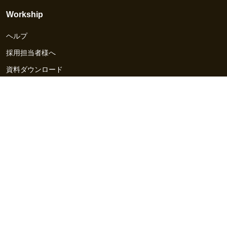
Workship
ヘルプ
採用担当者様へ
資料ダウンロード
その他のサービス
Workship EVENT
Workship MAGAZINE
Workship CAREER
関連サイト
GIGサイト
UXデザイン・プロトタイプ制作 - UX Design Lab
Webサイト制作 / CMS・マーケティングツール - LeadGrid
デザ