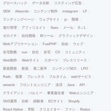
グロースハック
データ分析
リスティング広告
SEM
Adwords
コンテンツ制作
instagram
LP
ランディングページ
ウェブサイト
js
開発
進行管理
アフィリエイト
Sass
メール
0→1
ゼロイチ
自社開発
BIツール
グラフィックデザイン
Webアプリケーション
FuelPHP
自由
ウェブ
在宅勤務
vue
自社
在宅
CS
コミュニティ
Web制作
Webサイト
スポーツ
プレスリリース
新規開発
新規
第二新卒
コンテンツSEO
LPO
Rails
複業
フレックス
フルタイム
webサービス
wework
フロントエンジニア
決済
Java
API
クライアント
パルミー
事業責任者
Webエンジニア
SNS運用
分析
経験者
ECサイト
Shopify
React Native
常駐
クリエイター
ファン
Redux