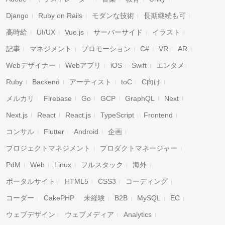
Django
Ruby on Rails
モダンな技術
長期継続も可
高時給
UI/UX
Vue.js
サーバーサイド
イラスト
記事
マネジメント
プロモーション
C#
VR
AR
Webデザイナー
Webアプリ
iOS
Swift
エンタメ
Ruby
Backend
アーティスト
toC
C向け
メルカリ
Firebase
Go
GCP
GraphQL
Next
Next.js
React
React.js
TypeScript
Frontend
コンサル
Flutter
Android
企画
プロジェクトマネジメント
プロダクトマネージャー
PdM
Web
Linux
フルスタック
海外
ポータルサイト
HTML5
CSS3
コーディング
コーダー
CakePHP
未経験
B2B
MySQL
EC
ウェブデザイン
ウェブメディア
Analytics