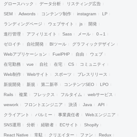
グロースハック
データ分析
リスティング広告
SEM
Adwords
コンテンツ制作
instagram
LP
ランディングページ
ウェブサイト
js
開発
進行管理
アフィリエイト
Sass
メール
0→1
ゼロイチ
自社開発
BIツール
グラフィックデザイン
Webアプリケーション
FuelPHP
自由
ウェブ
在宅勤務
vue
自社
在宅
CS
コミュニティ
Web制作
Webサイト
スポーツ
プレスリリース
新規開発
新規
第二新卒
コンテンツSEO
LPO
Rails
複業
フレックス
フルタイム
webサービス
wework
フロントエンジニア
決済
Java
API
クライアント
パルミー
事業責任者
Webエンジニア
SNS運用
分析
経験者
ECサイト
Shopify
React Native
常駐
クリエイター
ファン
Redux