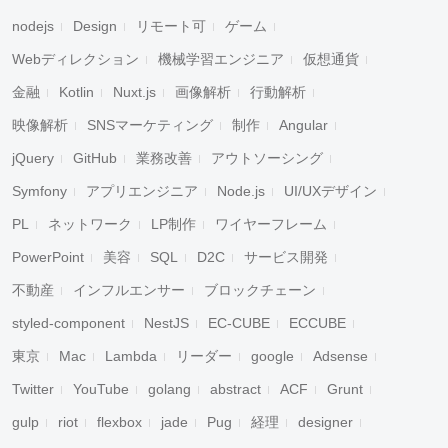
nodejs
Design
リモート可
ゲーム
Webディレクション
機械学習エンジニア
仮想通貨
金融
Kotlin
Nuxt.js
画像解析
行動解析
映像解析
SNSマーケティング
制作
Angular
jQuery
GitHub
業務改善
アウトソーシング
Symfony
アプリエンジニア
Node.js
UI/UXデザイン
PL
ネットワーク
LP制作
ワイヤーフレーム
PowerPoint
美容
SQL
D2C
サービス開発
不動産
インフルエンサー
ブロックチェーン
styled-component
NestJS
EC-CUBE
ECCUBE
東京
Mac
Lambda
リーダー
google
Adsense
Twitter
YouTube
golang
abstract
ACF
Grunt
gulp
riot
flexbox
jade
Pug
経理
designer