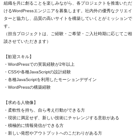
組織を共に創ることを楽しみながら、各プロジェクトを推進いただ
けるWordPressエンジニアを募集します。社内外の優秀なクリエイ
ターと協力し、品質の高いサイトを構築していくとがミッションで
す。
（担当プロジェクトは、ご経験・ご希望・ご入社時期に応じてご相
談させていただきます）
【歓迎スキル】
・WordPressでの実装経験が2年以上
・CSSや各種JavaScriptの設計経験
・各種JavaScriptを利用したモーションデザイン
・WordPressの構築経験
【求める人物像】
・柔軟性を持ち、自ら考え行動ができる方
・現状に満足せず、新しい技術にチャレンジする意欲がある
・積極的に情報発信ができる方
・新しい発想やアウトプットへのこだわりがある方