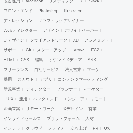
広告運用
facebook
リスティング
UI
Slack
フロントエンド
Photoshop
Illustrator
ディレクション
グラフィックデザイナー
Webディレクター
デザイン
ホワイトペーパー
UIデザイン
クライアントワーク
XD
アシスタント
サポート
Git
スタートアップ
Laravel
EC2
HTML
CSS
編集
オウンドメディア
SNS
フリーランス
自社サービス
法人営業
マーケ
採用
スカウト
アプリ
コンテンツマーケティング
新規事業
ディレクター
プランナー
マーケター
UIUX
運用
バックエンド
エンジニア
リモート
企画立案
リモートワーク
UXデザイン
営業
インサイドセールス
プラットフォーム
人材
インフラ
クラウド
メディア
立ち上げ
PR
UX