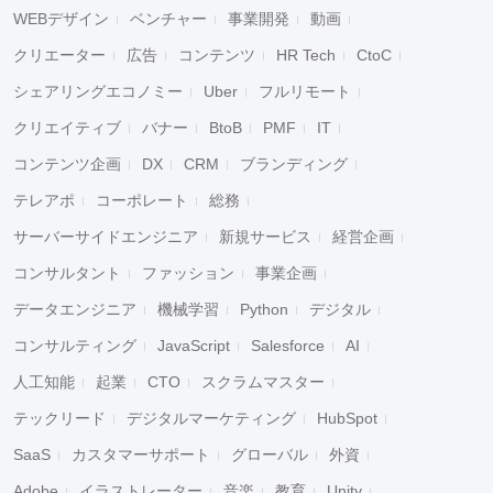
WEBデザイン
ベンチャー
事業開発
動画
クリエーター
広告
コンテンツ
HR Tech
CtoC
シェアリングエコノミー
Uber
フルリモート
クリエイティブ
バナー
BtoB
PMF
IT
コンテンツ企画
DX
CRM
ブランディング
テレアポ
コーポレート
総務
サーバーサイドエンジニア
新規サービス
経営企画
コンサルタント
ファッション
事業企画
データエンジニア
機械学習
Python
デジタル
コンサルティング
JavaScript
Salesforce
AI
人工知能
起業
CTO
スクラムマスター
テックリード
デジタルマーケティング
HubSpot
SaaS
カスタマーサポート
グローバル
外資
Adobe
イラストレーター
音楽
教育
Unity