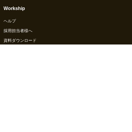
Workship
ヘルプ
採用担当者様へ
資料ダウンロード
その他のサービス
Workship EVENT
Workship MAGAZINE
Workship CAREER
関連サイト
GIGサイト
UXデザイン・プロトタイプ制作 - UX Design Lab
Webサイト制作 / CMS・マーケティングツール - LeadGrid
デザ