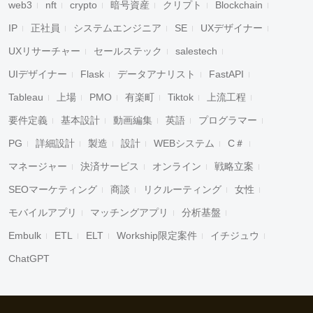
web3
nft
crypto
暗号資産
クリプト
Blockchain
IP
正社員
システムエンジニア
SE
UXデザイナー
UXリサーチャー
セールステック
salestech
UIデザイナー
Flask
データアナリスト
FastAPI
Tableau
上場
PMO
有楽町
Tiktok
上流工程
要件定義
基本設計
動画編集
英語
プログラマー
PG
詳細設計
製造
設計
WEBシステム
C＃
マネージャー
決済サービス
オンライン
戦略立案
SEOマーケティング
商談
リクルーティング
女性
モバイルアプリ
マッチングアプリ
分析基盤
Embulk
ETL
ELT
Workship限定案件
イチジュウ
ChatGPT