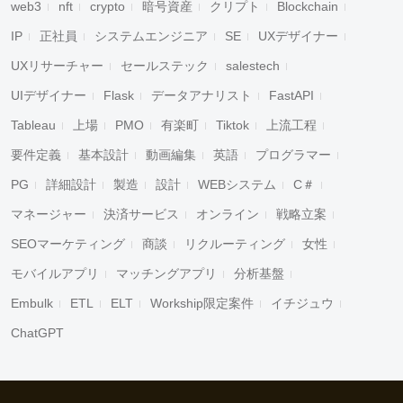
web3
nft
crypto
暗号資産
クリプト
Blockchain
IP
正社員
システムエンジニア
SE
UXデザイナー
UXリサーチャー
セールステック
salestech
UIデザイナー
Flask
データアナリスト
FastAPI
Tableau
上場
PMO
有楽町
Tiktok
上流工程
要件定義
基本設計
動画編集
英語
プログラマー
PG
詳細設計
製造
設計
WEBシステム
C＃
マネージャー
決済サービス
オンライン
戦略立案
SEOマーケティング
商談
リクルーティング
女性
モバイルアプリ
マッチングアプリ
分析基盤
Embulk
ETL
ELT
Workship限定案件
イチジュウ
ChatGPT