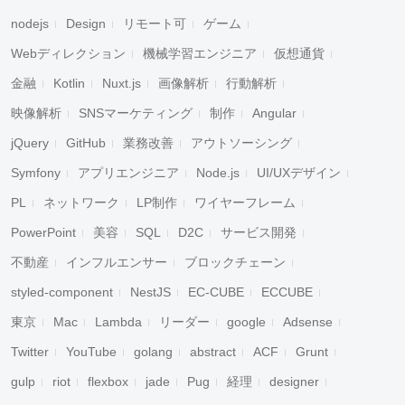
nodejs
Design
リモート可
ゲーム
Webディレクション
機械学習エンジニア
仮想通貨
金融
Kotlin
Nuxt.js
画像解析
行動解析
映像解析
SNSマーケティング
制作
Angular
jQuery
GitHub
業務改善
アウトソーシング
Symfony
アプリエンジニア
Node.js
UI/UXデザイン
PL
ネットワーク
LP制作
ワイヤーフレーム
PowerPoint
美容
SQL
D2C
サービス開発
不動産
インフルエンサー
ブロックチェーン
styled-component
NestJS
EC-CUBE
ECCUBE
東京
Mac
Lambda
リーダー
google
Adsense
Twitter
YouTube
golang
abstract
ACF
Grunt
gulp
riot
flexbox
jade
Pug
経理
designer