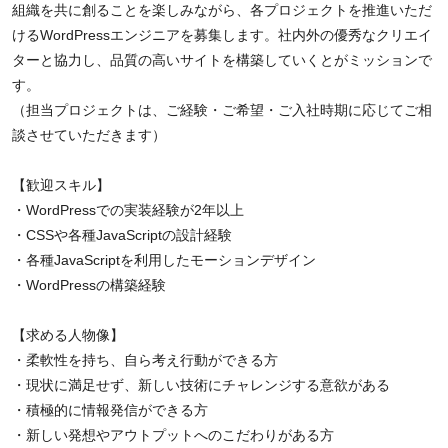
組織を共に創ることを楽しみながら、各プロジェクトを推進いただ
けるWordPressエンジニアを募集します。社内外の優秀なクリエイ
ターと協力し、品質の高いサイトを構築していくとがミッションで
す。
（担当プロジェクトは、ご経験・ご希望・ご入社時期に応じてご相
談させていただきます）
【歓迎スキル】
・WordPressでの実装経験が2年以上
・CSSや各種JavaScriptの設計経験
・各種JavaScriptを利用したモーションデザイン
・WordPressの構築経験
【求める人物像】
・柔軟性を持ち、自ら考え行動ができる方
・現状に満足せず、新しい技術にチャレンジする意欲がある
・積極的に情報発信ができる方
・新しい発想やアウトプットへのこだわりがある方