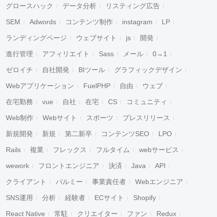
グロースハック
データ分析
リスティング広告
SEM
Adwords
コンテンツ制作
instagram
LP
ランディングページ
ウェブサイト
js
開発
進行管理
アフィリエイト
Sass
メール
0→1
ゼロイチ
自社開発
BIツール
グラフィックデザイン
Webアプリケーション
FuelPHP
自由
ウェブ
在宅勤務
vue
自社
在宅
CS
コミュニティ
Web制作
Webサイト
スポーツ
プレスリリース
新規開発
新規
第二新卒
コンテンツSEO
LPO
Rails
複業
フレックス
フルタイム
webサービス
wework
フロントエンジニア
決済
Java
API
クライアント
パルミー
事業責任者
Webエンジニア
SNS運用
分析
経験者
ECサイト
Shopify
React Native
常駐
クリエイター
ファン
Redux