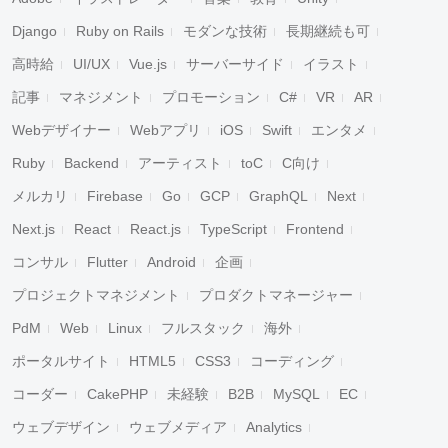
Django
Ruby on Rails
モダンな技術
長期継続も可
高時給
UI/UX
Vue.js
サーバーサイド
イラスト
記事
マネジメント
プロモーション
C#
VR
AR
Webデザイナー
Webアプリ
iOS
Swift
エンタメ
Ruby
Backend
アーティスト
toC
C向け
メルカリ
Firebase
Go
GCP
GraphQL
Next
Next.js
React
React.js
TypeScript
Frontend
コンサル
Flutter
Android
企画
プロジェクトマネジメント
プロダクトマネージャー
PdM
Web
Linux
フルスタック
海外
ポータルサイト
HTML5
CSS3
コーディング
コーダー
CakePHP
未経験
B2B
MySQL
EC
ウェブデザイン
ウェブメディア
Analytics