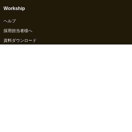
Workship
ヘルプ
採用担当者様へ
資料ダウンロード
その他のサービス
Workship EVENT
Workship MAGAZINE
Workship CAREER
関連サイト
GIGサイト
UXデザイン・プロトタイプ制作 - UX Design Lab
Webサイト制作 / CMS・マーケティングツール - LeadGrid
デザ