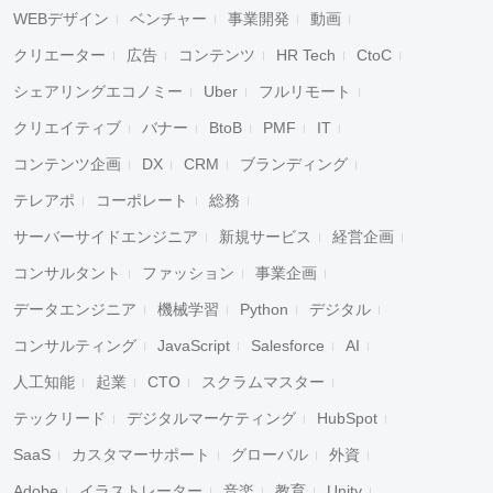
WEBデザイン
ベンチャー
事業開発
動画
クリエーター
広告
コンテンツ
HR Tech
CtoC
シェアリングエコノミー
Uber
フルリモート
クリエイティブ
バナー
BtoB
PMF
IT
コンテンツ企画
DX
CRM
ブランディング
テレアポ
コーポレート
総務
サーバーサイドエンジニア
新規サービス
経営企画
コンサルタント
ファッション
事業企画
データエンジニア
機械学習
Python
デジタル
コンサルティング
JavaScript
Salesforce
AI
人工知能
起業
CTO
スクラムマスター
テックリード
デジタルマーケティング
HubSpot
SaaS
カスタマーサポート
グローバル
外資
Adobe
イラストレーター
音楽
教育
Unity