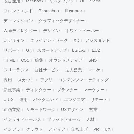
広告運用
facebook
リスティング
UI
Slack
フロントエンド
Photoshop
Illustrator
ディレクション
グラフィックデザイナー
Webディレクター
デザイン
ホワイトペーパー
UIデザイン
クライアントワーク
XD
アシスタント
サポート
Git
スタートアップ
Laravel
EC2
HTML
CSS
編集
オウンドメディア
SNS
フリーランス
自社サービス
法人営業
マーケ
採用
スカウト
アプリ
コンテンツマーケティング
新規事業
ディレクター
プランナー
マーケター
UIUX
運用
バックエンド
エンジニア
リモート
企画立案
リモートワーク
UXデザイン
営業
インサイドセールス
プラットフォーム
人材
インフラ
クラウド
メディア
立ち上げ
PR
UX