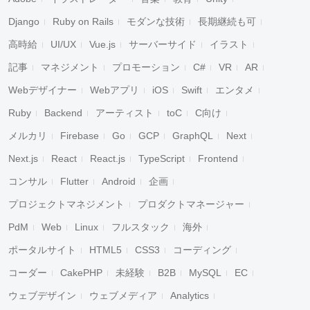
Django
Ruby on Rails
モダンな技術
長期継続も可
高時給
UI/UX
Vue.js
サーバーサイド
イラスト
記事
マネジメント
プロモーション
C#
VR
AR
Webデザイナー
Webアプリ
iOS
Swift
エンタメ
Ruby
Backend
アーティスト
toC
C向け
メルカリ
Firebase
Go
GCP
GraphQL
Next
Next.js
React
React.js
TypeScript
Frontend
コンサル
Flutter
Android
企画
プロジェクトマネジメント
プロダクトマネージャー
PdM
Web
Linux
フルスタック
海外
ポータルサイト
HTML5
CSS3
コーディング
コーダー
CakePHP
未経験
B2B
MySQL
EC
ウェブデザイン
ウェブメディア
Analytics