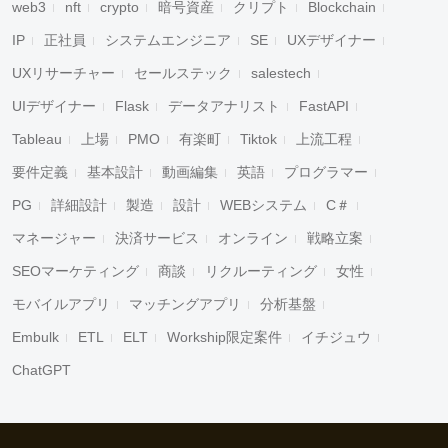
web3
nft
crypto
暗号資産
クリプト
Blockchain
IP
正社員
システムエンジニア
SE
UXデザイナー
UXリサーチャー
セールステック
salestech
UIデザイナー
Flask
データアナリスト
FastAPI
Tableau
上場
PMO
有楽町
Tiktok
上流工程
要件定義
基本設計
動画編集
英語
プログラマー
PG
詳細設計
製造
設計
WEBシステム
C＃
マネージャー
決済サービス
オンライン
戦略立案
SEOマーケティング
商談
リクルーティング
女性
モバイルアプリ
マッチングアプリ
分析基盤
Embulk
ETL
ELT
Workship限定案件
イチジュウ
ChatGPT