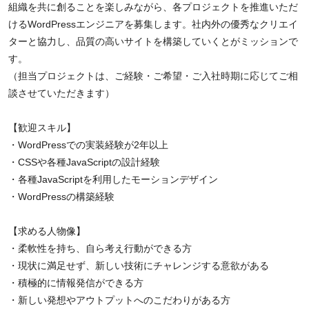
組織を共に創ることを楽しみながら、各プロジェクトを推進いただ
けるWordPressエンジニアを募集します。社内外の優秀なクリエイ
ターと協力し、品質の高いサイトを構築していくとがミッションで
す。
（担当プロジェクトは、ご経験・ご希望・ご入社時期に応じてご相
談させていただきます）
【歓迎スキル】
・WordPressでの実装経験が2年以上
・CSSや各種JavaScriptの設計経験
・各種JavaScriptを利用したモーションデザイン
・WordPressの構築経験
【求める人物像】
・柔軟性を持ち、自ら考え行動ができる方
・現状に満足せず、新しい技術にチャレンジする意欲がある
・積極的に情報発信ができる方
・新しい発想やアウトプットへのこだわりがある方