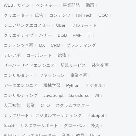
WEBデザイン
ベンチャー
事業開発
動画
クリエーター
広告
コンテンツ
HR Tech
CtoC
シェアリングエコノミー
Uber
フルリモート
クリエイティブ
バナー
BtoB
PMF
IT
コンテンツ企画
DX
CRM
ブランディング
テレアポ
コーポレート
総務
サーバーサイドエンジニア
新規サービス
経営企画
コンサルタント
ファッション
事業企画
データエンジニア
機械学習
Python
デジタル
コンサルティング
JavaScript
Salesforce
AI
人工知能
起業
CTO
スクラムマスター
テックリード
デジタルマーケティング
HubSpot
SaaS
カスタマーサポート
グローバル
外資
Adobe
イラストレーター
音楽
教育
Unity