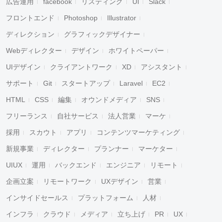
広告運用
facebook
リスティング
UI
Slack
フロントエンド
Photoshop
Illustrator
ディレクション
グラフィックデザイナー
Webディレクター
デザイン
ホワイトペーパー
UIデザイン
クライアントワーク
XD
アシスタント
サポート
Git
スタートアップ
Laravel
EC2
HTML
CSS
編集
オウンドメディア
SNS
フリーランス
自社サービス
法人営業
マーケ
採用
スカウト
アプリ
コンテンツマーケティング
新規事業
ディレクター
プランナー
マーケター
UIUX
運用
バックエンド
エンジニア
リモート
企画立案
リモートワーク
UXデザイン
営業
インサイドセールス
プラットフォーム
人材
インフラ
クラウド
メディア
立ち上げ
PR
UX