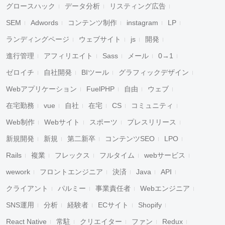
グロースハック
データ分析
リスティング広告
SEM
Adwords
コンテンツ制作
instagram
LP
ランディングページ
ウェブサイト
js
開発
進行管理
アフィリエイト
Sass
メール
0→1
ゼロイチ
自社開発
BIツール
グラフィックデザイン
Webアプリケーション
FuelPHP
自由
ウェブ
在宅勤務
vue
自社
在宅
CS
コミュニティ
Web制作
Webサイト
スポーツ
プレスリリース
新規開発
新規
第二新卒
コンテンツSEO
LPO
Rails
複業
フレックス
フルタイム
webサービス
wework
フロントエンジニア
決済
Java
API
クライアント
パルミー
事業責任者
Webエンジニア
SNS運用
分析
経験者
ECサイト
Shopify
React Native
常駐
クリエイター
ファン
Redux