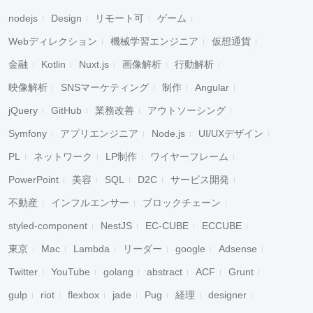
nodejs
Design
リモート可
ゲーム
Webディレクション
機械学習エンジニア
仮想通貨
金融
Kotlin
Nuxt.js
画像解析
行動解析
映像解析
SNSマーケティング
制作
Angular
jQuery
GitHub
業務改善
アウトソーシング
Symfony
アプリエンジニア
Node.js
UI/UXデザイン
PL
ネットワーク
LP制作
ワイヤーフレーム
PowerPoint
美容
SQL
D2C
サービス開発
不動産
インフルエンサー
ブロックチェーン
styled-component
NestJS
EC-CUBE
ECCUBE
東京
Mac
Lambda
リーダー
google
Adsense
Twitter
YouTube
golang
abstract
ACF
Grunt
gulp
riot
flexbox
jade
Pug
経理
designer