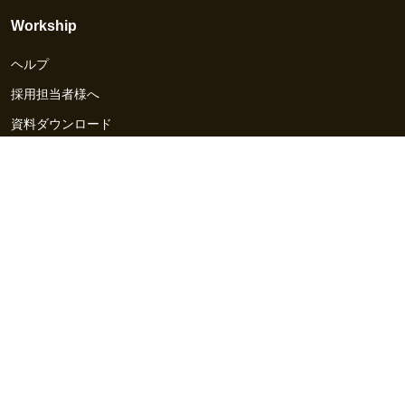
Workship
ヘルプ
採用担当者様へ
資料ダウンロード
その他のサービス
Workship EVENT
Workship MAGAZINE
Workship CAREER
関連サイト
GIGサイト
UXデザイン・プロトタイプ制作 - UX Design Lab
Webサイト制作 / CMS・マーケティングツール - LeadGrid
デザ