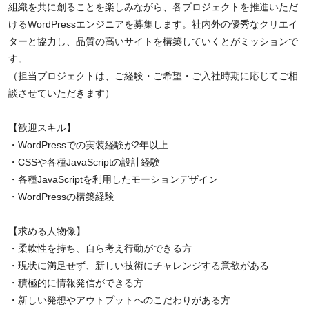
組織を共に創ることを楽しみながら、各プロジェクトを推進いただ
けるWordPressエンジニアを募集します。社内外の優秀なクリエイ
ターと協力し、品質の高いサイトを構築していくとがミッションで
す。
（担当プロジェクトは、ご経験・ご希望・ご入社時期に応じてご相
談させていただきます）
【歓迎スキル】
・WordPressでの実装経験が2年以上
・CSSや各種JavaScriptの設計経験
・各種JavaScriptを利用したモーションデザイン
・WordPressの構築経験
【求める人物像】
・柔軟性を持ち、自ら考え行動ができる方
・現状に満足せず、新しい技術にチャレンジする意欲がある
・積極的に情報発信ができる方
・新しい発想やアウトプットへのこだわりがある方