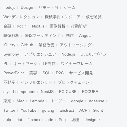
nodejs
Design
リモート可
ゲーム
Webディレクション
機械学習エンジニア
仮想通貨
金融
Kotlin
Nuxt.js
画像解析
行動解析
映像解析
SNSマーケティング
制作
Angular
jQuery
GitHub
業務改善
アウトソーシング
Symfony
アプリエンジニア
Node.js
UI/UXデザイン
PL
ネットワーク
LP制作
ワイヤーフレーム
PowerPoint
美容
SQL
D2C
サービス開発
不動産
インフルエンサー
ブロックチェーン
styled-component
NestJS
EC-CUBE
ECCUBE
東京
Mac
Lambda
リーダー
google
Adsense
Twitter
YouTube
golang
abstract
ACF
Grunt
gulp
riot
flexbox
jade
Pug
経理
designer