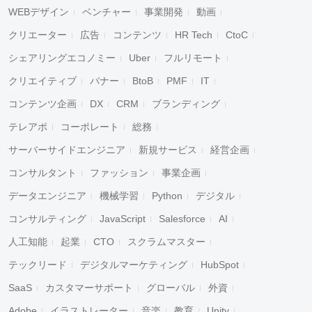
WEBデザイン
ベンチャー
事業開発
動画
クリエーター
広告
コンテンツ
HR Tech
CtoC
シェアリングエコノミー
Uber
フルリモート
クリエイティブ
バナー
BtoB
PMF
IT
コンテンツ企画
DX
CRM
ブランディング
テレアポ
コーポレート
総務
サーバーサイドエンジニア
新規サービス
経営企画
コンサルタント
ファッション
事業企画
データエンジニア
機械学習
Python
デジタル
コンサルティング
JavaScript
Salesforce
AI
人工知能
起業
CTO
スクラムマスター
テックリード
デジタルマーケティング
HubSpot
SaaS
カスタマーサポート
グローバル
外資
Adobe
イラストレーター
音楽
教育
Unity