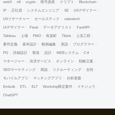
web3
nft
crypto
暗号資産
クリプト
Blockchain
IP
正社員
システムエンジニア
SE
UXデザイナー
UXリサーチャー
セールステック
salestech
UIデザイナー
Flask
データアナリスト
FastAPI
Tableau
上場
PMO
有楽町
Tiktok
上流工程
要件定義
基本設計
動画編集
英語
プログラマー
PG
詳細設計
製造
設計
WEBシステム
C＃
マネージャー
決済サービス
オンライン
戦略立案
SEOマーケティング
商談
リクルーティング
女性
モバイルアプリ
マッチングアプリ
分析基盤
Embulk
ETL
ELT
Workship限定案件
イチジュウ
ChatGPT