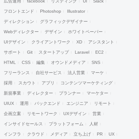
広告運用
facebook
リスティング
UI
Slack
フロントエンド
Photoshop
Illustrator
ディレクション
グラフィックデザイナー
Webディレクター
デザイン
ホワイトペーパー
UIデザイン
クライアントワーク
XD
アシスタント
サポート
Git
スタートアップ
Laravel
EC2
HTML
CSS
編集
オウンドメディア
SNS
フリーランス
自社サービス
法人営業
マーケ
採用
スカウト
アプリ
コンテンツマーケティング
新規事業
ディレクター
プランナー
マーケター
UIUX
運用
バックエンド
エンジニア
リモート
企画立案
リモートワーク
UXデザイン
営業
インサイドセールス
プラットフォーム
人材
インフラ
クラウド
メディア
立ち上げ
PR
UX