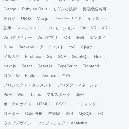
Django
Ruby on Rails
モダンな技術
長期継続も可
高時給
UI/UX
Vue.js
サーバーサイド
イラスト
記事
マネジメント
プロモーション
C#
VR
AR
Webデザイナー
Webアプリ
iOS
Swift
エンタメ
Ruby
Backend
アーティスト
toC
C向け
メルカリ
Firebase
Go
GCP
GraphQL
Next
Next.js
React
React.js
TypeScript
Frontend
コンサル
Flutter
Android
企画
プロジェクトマネジメント
プロダクトマネージャー
PdM
Web
Linux
フルスタック
海外
ポータルサイト
HTML5
CSS3
コーディング
コーダー
CakePHP
未経験
B2B
MySQL
EC
ウェブデザイン
ウェブメディア
Analytics