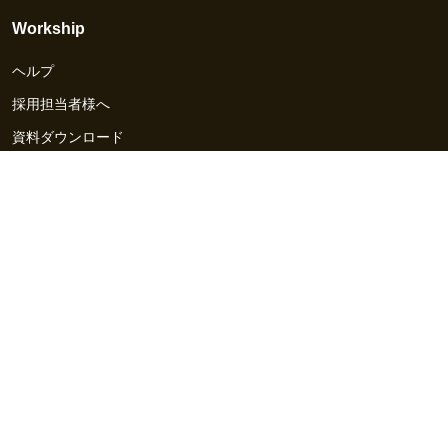
Workship
ヘルプ
採用担当者様へ
資料ダウンロード
その他のサービス
Workship EVENT
Workship MAGAZINE
Workship CAREER
関連サイト
GIGサイト
UXデザイン・プロトタイプ制作 - UX Design Lab
Webサイト制作 / CMS・マーケティングツール - LeadGrid
デザ