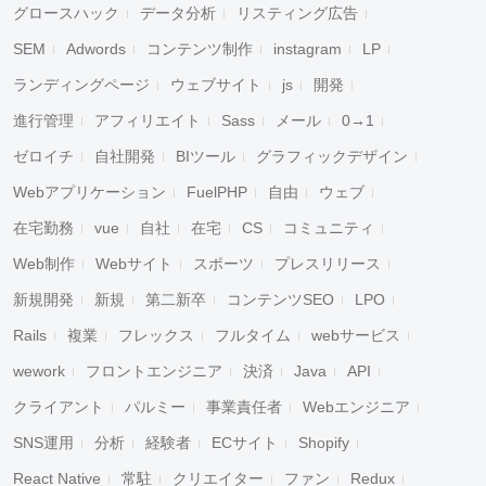
グロースハック
データ分析
リスティング広告
SEM
Adwords
コンテンツ制作
instagram
LP
ランディングページ
ウェブサイト
js
開発
進行管理
アフィリエイト
Sass
メール
0→1
ゼロイチ
自社開発
BIツール
グラフィックデザイン
Webアプリケーション
FuelPHP
自由
ウェブ
在宅勤務
vue
自社
在宅
CS
コミュニティ
Web制作
Webサイト
スポーツ
プレスリリース
新規開発
新規
第二新卒
コンテンツSEO
LPO
Rails
複業
フレックス
フルタイム
webサービス
wework
フロントエンジニア
決済
Java
API
クライアント
パルミー
事業責任者
Webエンジニア
SNS運用
分析
経験者
ECサイト
Shopify
React Native
常駐
クリエイター
ファン
Redux