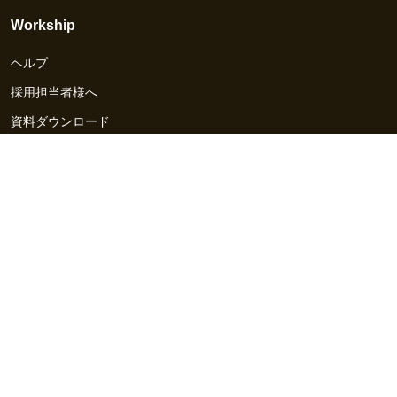
Workship
ヘルプ
採用担当者様へ
資料ダウンロード
その他のサービス
Workship EVENT
Workship MAGAZINE
Workship CAREER
関連サイト
GIGサイト
UXデザイン・プロトタイプ制作 - UX Design Lab
Webサイト制作 / CMS・マーケティングツール - LeadGrid
デザ