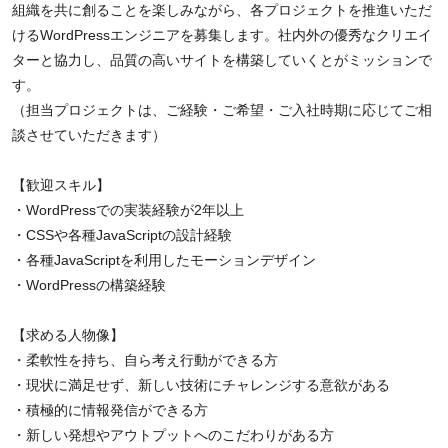
組織を共に創ることを楽しみながら、各プロジェクトを推進いただ
けるWordPressエンジニアを募集します。社内外の優秀なクリエイ
ターと協力し、品質の高いサイトを構築していくとがミッションで
す。
（担当プロジェクトは、ご経験・ご希望・ご入社時期に応じてご相
談させていただきます）
【歓迎スキル】
・WordPressでの実装経験が2年以上
・CSSや各種JavaScriptの設計経験
・各種JavaScriptを利用したモーションデザイン
・WordPressの構築経験
【求める人物像】
・柔軟性を持ち、自ら考え行動ができる方
・現状に満足せず、新しい技術にチャレンジする意欲がある
・積極的に情報発信ができる方
・新しい発想やアウトプットへのこだわりがある方