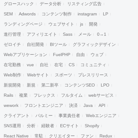
グロースハック
データ分析
リスティング広告
SEM
Adwords
コンテンツ制作
instagram
LP
ランディングページ
ウェブサイト
js
開発
進行管理
アフィリエイト
Sass
メール
0→1
ゼロイチ
自社開発
BIツール
グラフィックデザイン
Webアプリケーション
FuelPHP
自由
ウェブ
在宅勤務
vue
自社
在宅
CS
コミュニティ
Web制作
Webサイト
スポーツ
プレスリリース
新規開発
新規
第二新卒
コンテンツSEO
LPO
Rails
複業
フレックス
フルタイム
webサービス
wework
フロントエンジニア
決済
Java
API
クライアント
パルミー
事業責任者
Webエンジニア
SNS運用
分析
経験者
ECサイト
Shopify
React Native
常駐
クリエイター
ファン
Redux