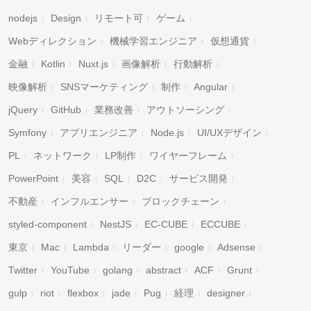
nodejs
Design
リモート可
ゲーム
Webディレクション
機械学習エンジニア
仮想通貨
金融
Kotlin
Nuxt.js
画像解析
行動解析
映像解析
SNSマーケティング
制作
Angular
jQuery
GitHub
業務改善
アウトソーシング
Symfony
アプリエンジニア
Node.js
UI/UXデザイン
PL
ネットワーク
LP制作
ワイヤーフレーム
PowerPoint
美容
SQL
D2C
サービス開発
不動産
インフルエンサー
ブロックチェーン
styled-component
NestJS
EC-CUBE
ECCUBE
東京
Mac
Lambda
リーダー
google
Adsense
Twitter
YouTube
golang
abstract
ACF
Grunt
gulp
riot
flexbox
jade
Pug
経理
designer