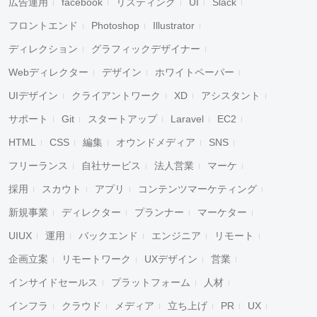
広告運用
facebook
リスティング
UI
Slack
フロントエンド
Photoshop
Illustrator
ディレクション
グラフィックデザイナー
Webディレクター
デザイン
ホワイトペーパー
UIデザイン
クライアントワーク
XD
アシスタント
サポート
Git
スタートアップ
Laravel
EC2
HTML
CSS
編集
オウンドメディア
SNS
フリーランス
自社サービス
法人営業
マーケ
採用
スカウト
アプリ
コンテンツマーケティング
新規事業
ディレクター
プランナー
マーケター
UIUX
運用
バックエンド
エンジニア
リモート
企画立案
リモートワーク
UXデザイン
営業
インサイドセールス
プラットフォーム
人材
インフラ
クラウド
メディア
立ち上げ
PR
UX