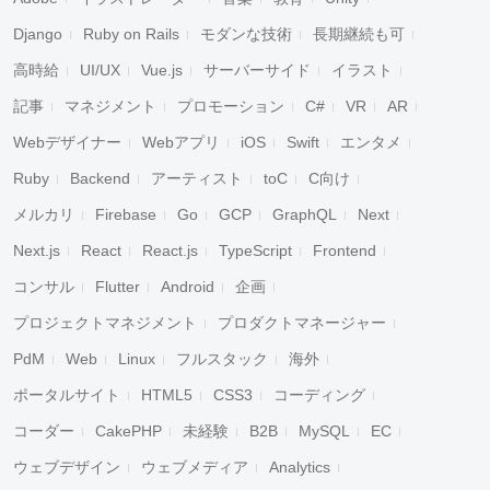
Django
Ruby on Rails
モダンな技術
長期継続も可
高時給
UI/UX
Vue.js
サーバーサイド
イラスト
記事
マネジメント
プロモーション
C#
VR
AR
Webデザイナー
Webアプリ
iOS
Swift
エンタメ
Ruby
Backend
アーティスト
toC
C向け
メルカリ
Firebase
Go
GCP
GraphQL
Next
Next.js
React
React.js
TypeScript
Frontend
コンサル
Flutter
Android
企画
プロジェクトマネジメント
プロダクトマネージャー
PdM
Web
Linux
フルスタック
海外
ポータルサイト
HTML5
CSS3
コーディング
コーダー
CakePHP
未経験
B2B
MySQL
EC
ウェブデザイン
ウェブメディア
Analytics