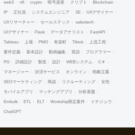
web3
nft
crypto
暗号資産
クリプト
Blockchain
IP
正社員
システムエンジニア
SE
UXデザイナー
UXリサーチャー
セールステック
salestech
UIデザイナー
Flask
データアナリスト
FastAPI
Tableau
上場
PMO
有楽町
Tiktok
上流工程
要件定義
基本設計
動画編集
英語
プログラマー
PG
詳細設計
製造
設計
WEBシステム
C＃
マネージャー
決済サービス
オンライン
戦略立案
SEOマーケティング
商談
リクルーティング
女性
モバイルアプリ
マッチングアプリ
分析基盤
Embulk
ETL
ELT
Workship限定案件
イチジュウ
ChatGPT