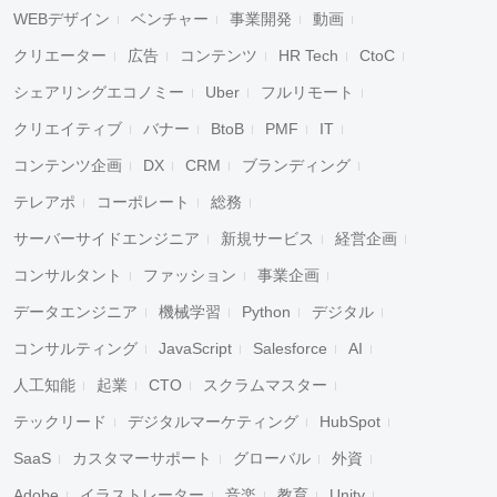
WEBデザイン
ベンチャー
事業開発
動画
クリエーター
広告
コンテンツ
HR Tech
CtoC
シェアリングエコノミー
Uber
フルリモート
クリエイティブ
バナー
BtoB
PMF
IT
コンテンツ企画
DX
CRM
ブランディング
テレアポ
コーポレート
総務
サーバーサイドエンジニア
新規サービス
経営企画
コンサルタント
ファッション
事業企画
データエンジニア
機械学習
Python
デジタル
コンサルティング
JavaScript
Salesforce
AI
人工知能
起業
CTO
スクラムマスター
テックリード
デジタルマーケティング
HubSpot
SaaS
カスタマーサポート
グローバル
外資
Adobe
イラストレーター
音楽
教育
Unity