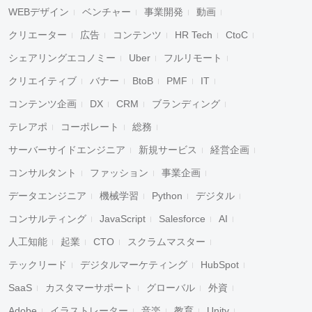
WEBデザイン
ベンチャー
事業開発
動画
クリエーター
広告
コンテンツ
HR Tech
CtoC
シェアリングエコノミー
Uber
フルリモート
クリエイティブ
バナー
BtoB
PMF
IT
コンテンツ企画
DX
CRM
ブランディング
テレアポ
コーポレート
総務
サーバーサイドエンジニア
新規サービス
経営企画
コンサルタント
ファッション
事業企画
データエンジニア
機械学習
Python
デジタル
コンサルティング
JavaScript
Salesforce
AI
人工知能
起業
CTO
スクラムマスター
テックリード
デジタルマーケティング
HubSpot
SaaS
カスタマーサポート
グローバル
外資
Adobe
イラストレーター
音楽
教育
Unity