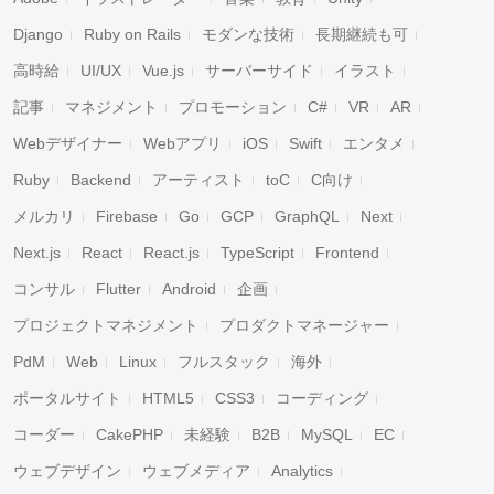
Django
Ruby on Rails
モダンな技術
長期継続も可
高時給
UI/UX
Vue.js
サーバーサイド
イラスト
記事
マネジメント
プロモーション
C#
VR
AR
Webデザイナー
Webアプリ
iOS
Swift
エンタメ
Ruby
Backend
アーティスト
toC
C向け
メルカリ
Firebase
Go
GCP
GraphQL
Next
Next.js
React
React.js
TypeScript
Frontend
コンサル
Flutter
Android
企画
プロジェクトマネジメント
プロダクトマネージャー
PdM
Web
Linux
フルスタック
海外
ポータルサイト
HTML5
CSS3
コーディング
コーダー
CakePHP
未経験
B2B
MySQL
EC
ウェブデザイン
ウェブメディア
Analytics