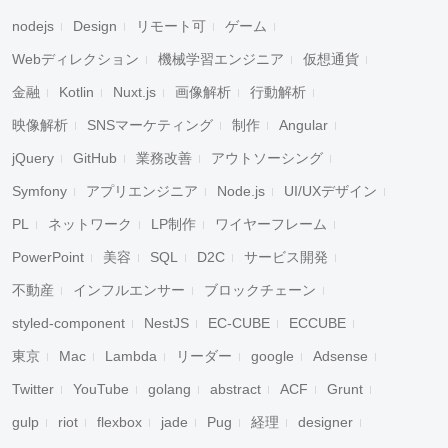
nodejs
Design
リモート可
ゲーム
Webディレクション
機械学習エンジニア
仮想通貨
金融
Kotlin
Nuxt.js
画像解析
行動解析
映像解析
SNSマーケティング
制作
Angular
jQuery
GitHub
業務改善
アウトソーシング
Symfony
アプリエンジニア
Node.js
UI/UXデザイン
PL
ネットワーク
LP制作
ワイヤーフレーム
PowerPoint
美容
SQL
D2C
サービス開発
不動産
インフルエンサー
ブロックチェーン
styled-component
NestJS
EC-CUBE
ECCUBE
東京
Mac
Lambda
リーダー
google
Adsense
Twitter
YouTube
golang
abstract
ACF
Grunt
gulp
riot
flexbox
jade
Pug
経理
designer