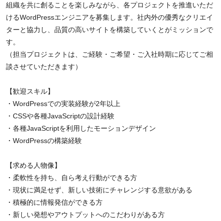
組織を共に創ることを楽しみながら、各プロジェクトを推進いただ
けるWordPressエンジニアを募集します。社内外の優秀なクリエイ
ターと協力し、品質の高いサイトを構築していくとがミッションで
す。
（担当プロジェクトは、ご経験・ご希望・ご入社時期に応じてご相
談させていただきます）
【歓迎スキル】
・WordPressでの実装経験が2年以上
・CSSや各種JavaScriptの設計経験
・各種JavaScriptを利用したモーションデザイン
・WordPressの構築経験
【求める人物像】
・柔軟性を持ち、自ら考え行動ができる方
・現状に満足せず、新しい技術にチャレンジする意欲がある
・積極的に情報発信ができる方
・新しい発想やアウトプットへのこだわりがある方