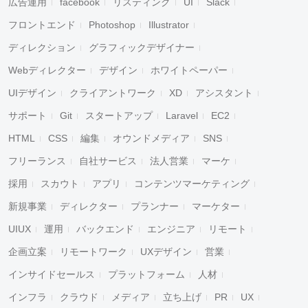
広告運用
facebook
リスティング
UI
Slack
フロントエンド
Photoshop
Illustrator
ディレクション
グラフィックデザイナー
Webディレクター
デザイン
ホワイトペーパー
UIデザイン
クライアントワーク
XD
アシスタント
サポート
Git
スタートアップ
Laravel
EC2
HTML
CSS
編集
オウンドメディア
SNS
フリーランス
自社サービス
法人営業
マーケ
採用
スカウト
アプリ
コンテンツマーケティング
新規事業
ディレクター
プランナー
マーケター
UIUX
運用
バックエンド
エンジニア
リモート
企画立案
リモートワーク
UXデザイン
営業
インサイドセールス
プラットフォーム
人材
インフラ
クラウド
メディア
立ち上げ
PR
UX