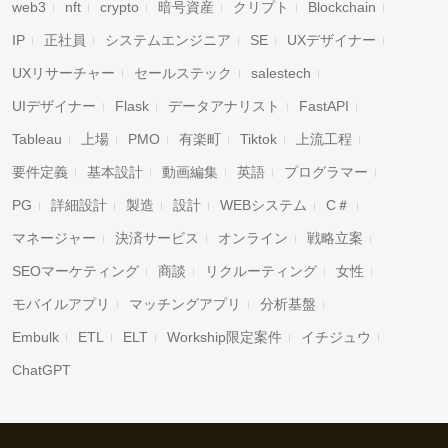
web3
nft
crypto
暗号資産
クリプト
Blockchain
IP
正社員
システムエンジニア
SE
UXデザイナー
UXリサーチャー
セールステック
salestech
UIデザイナー
Flask
データアナリスト
FastAPI
Tableau
上場
PMO
有楽町
Tiktok
上流工程
要件定義
基本設計
動画編集
英語
プログラマー
PG
詳細設計
製造
設計
WEBシステム
C＃
マネージャー
決済サービス
オンライン
戦略立案
SEOマーケティング
商談
リクルーティング
女性
モバイルアプリ
マッチングアプリ
分析基盤
Embulk
ETL
ELT
Workship限定案件
イチジュウ
ChatGPT