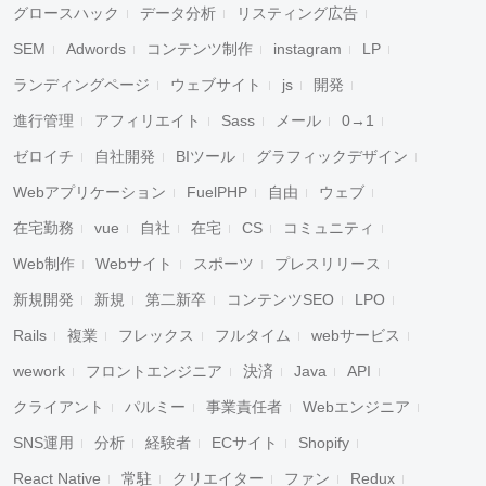
グロースハック
データ分析
リスティング広告
SEM
Adwords
コンテンツ制作
instagram
LP
ランディングページ
ウェブサイト
js
開発
進行管理
アフィリエイト
Sass
メール
0→1
ゼロイチ
自社開発
BIツール
グラフィックデザイン
Webアプリケーション
FuelPHP
自由
ウェブ
在宅勤務
vue
自社
在宅
CS
コミュニティ
Web制作
Webサイト
スポーツ
プレスリリース
新規開発
新規
第二新卒
コンテンツSEO
LPO
Rails
複業
フレックス
フルタイム
webサービス
wework
フロントエンジニア
決済
Java
API
クライアント
パルミー
事業責任者
Webエンジニア
SNS運用
分析
経験者
ECサイト
Shopify
React Native
常駐
クリエイター
ファン
Redux