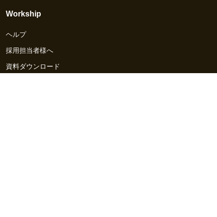
Workship
ヘルプ
採用担当者様へ
資料ダウンロード
その他のサービス
Workship EVENT
Workship MAGAZINE
Workship CAREER
関連サイト
GIGサイト
UXデザイン・プロトタイプ制作 - UX Design Lab
Webサイト制作 / CMS・マーケティングツール - LeadGrid
デザ