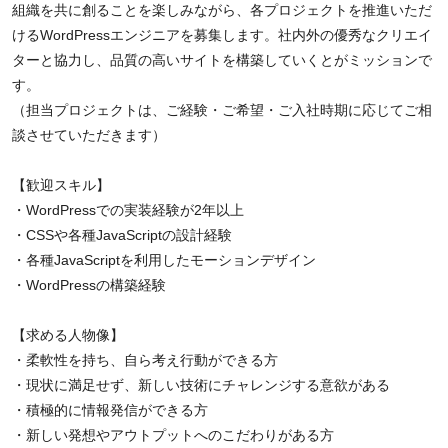
組織を共に創ることを楽しみながら、各プロジェクトを推進いただ
けるWordPressエンジニアを募集します。社内外の優秀なクリエイ
ターと協力し、品質の高いサイトを構築していくとがミッションで
す。
（担当プロジェクトは、ご経験・ご希望・ご入社時期に応じてご相
談させていただきます）
【歓迎スキル】
・WordPressでの実装経験が2年以上
・CSSや各種JavaScriptの設計経験
・各種JavaScriptを利用したモーションデザイン
・WordPressの構築経験
【求める人物像】
・柔軟性を持ち、自ら考え行動ができる方
・現状に満足せず、新しい技術にチャレンジする意欲がある
・積極的に情報発信ができる方
・新しい発想やアウトプットへのこだわりがある方