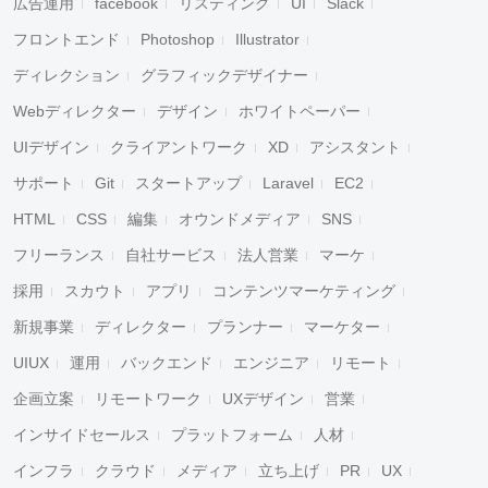
広告運用
facebook
リスティング
UI
Slack
フロントエンド
Photoshop
Illustrator
ディレクション
グラフィックデザイナー
Webディレクター
デザイン
ホワイトペーパー
UIデザイン
クライアントワーク
XD
アシスタント
サポート
Git
スタートアップ
Laravel
EC2
HTML
CSS
編集
オウンドメディア
SNS
フリーランス
自社サービス
法人営業
マーケ
採用
スカウト
アプリ
コンテンツマーケティング
新規事業
ディレクター
プランナー
マーケター
UIUX
運用
バックエンド
エンジニア
リモート
企画立案
リモートワーク
UXデザイン
営業
インサイドセールス
プラットフォーム
人材
インフラ
クラウド
メディア
立ち上げ
PR
UX