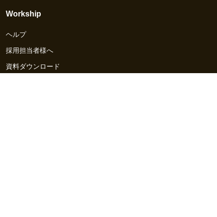
Workship
ヘルプ
採用担当者様へ
資料ダウンロード
その他のサービス
Workship EVENT
Workship MAGAZINE
Workship CAREER
関連サイト
GIGサイト
UXデザイン・プロトタイプ制作 - UX Design Lab
Webサイト制作 / CMS・マーケティングツール - LeadGrid
デザ