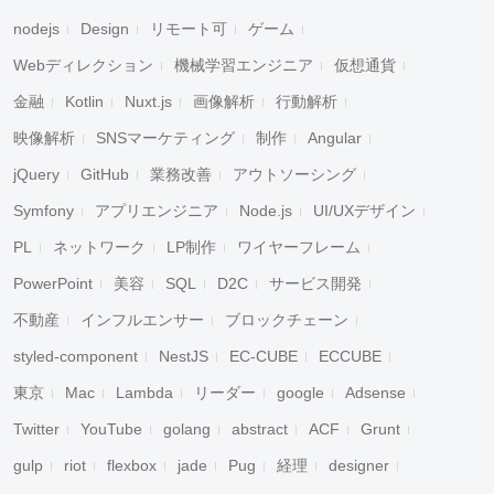
nodejs
Design
リモート可
ゲーム
Webディレクション
機械学習エンジニア
仮想通貨
金融
Kotlin
Nuxt.js
画像解析
行動解析
映像解析
SNSマーケティング
制作
Angular
jQuery
GitHub
業務改善
アウトソーシング
Symfony
アプリエンジニア
Node.js
UI/UXデザイン
PL
ネットワーク
LP制作
ワイヤーフレーム
PowerPoint
美容
SQL
D2C
サービス開発
不動産
インフルエンサー
ブロックチェーン
styled-component
NestJS
EC-CUBE
ECCUBE
東京
Mac
Lambda
リーダー
google
Adsense
Twitter
YouTube
golang
abstract
ACF
Grunt
gulp
riot
flexbox
jade
Pug
経理
designer