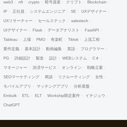
web3
nft
crypto
暗号資産
クリプト
Blockchain
IP
正社員
システムエンジニア
SE
UXデザイナー
UXリサーチャー
セールステック
salestech
UIデザイナー
Flask
データアナリスト
FastAPI
Tableau
上場
PMO
有楽町
Tiktok
上流工程
要件定義
基本設計
動画編集
英語
プログラマー
PG
詳細設計
製造
設計
WEBシステム
C＃
マネージャー
決済サービス
オンライン
戦略立案
SEOマーケティング
商談
リクルーティング
女性
モバイルアプリ
マッチングアプリ
分析基盤
Embulk
ETL
ELT
Workship限定案件
イチジュウ
ChatGPT