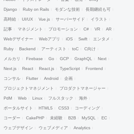
Django
Ruby on Rails
モダンな技術
長期継続も可
高時給
UI/UX
Vue.js
サーバーサイド
イラスト
記事
マネジメント
プロモーション
C#
VR
AR
Webデザイナー
Webアプリ
iOS
Swift
エンタメ
Ruby
Backend
アーティスト
toC
C向け
メルカリ
Firebase
Go
GCP
GraphQL
Next
Next.js
React
React.js
TypeScript
Frontend
コンサル
Flutter
Android
企画
プロジェクトマネジメント
プロダクトマネージャー
PdM
Web
Linux
フルスタック
海外
ポータルサイト
HTML5
CSS3
コーディング
コーダー
CakePHP
未経験
B2B
MySQL
EC
ウェブデザイン
ウェブメディア
Analytics