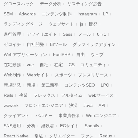
グロースハック
データ分析
リスティング広告
SEM
Adwords
コンテンツ制作
instagram
LP
ランディングページ
ウェブサイト
js
開発
進行管理
アフィリエイト
Sass
メール
0→1
ゼロイチ
自社開発
BIツール
グラフィックデザイン
Webアプリケーション
FuelPHP
自由
ウェブ
在宅勤務
vue
自社
在宅
CS
コミュニティ
Web制作
Webサイト
スポーツ
プレスリリース
新規開発
新規
第二新卒
コンテンツSEO
LPO
Rails
複業
フレックス
フルタイム
webサービス
wework
フロントエンジニア
決済
Java
API
クライアント
パルミー
事業責任者
Webエンジニア
SNS運用
分析
経験者
ECサイト
Shopify
React Native
常駐
クリエイター
ファン
Redux