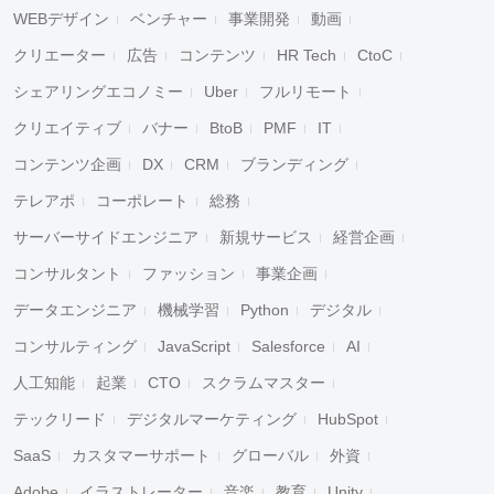
WEBデザイン
ベンチャー
事業開発
動画
クリエーター
広告
コンテンツ
HR Tech
CtoC
シェアリングエコノミー
Uber
フルリモート
クリエイティブ
バナー
BtoB
PMF
IT
コンテンツ企画
DX
CRM
ブランディング
テレアポ
コーポレート
総務
サーバーサイドエンジニア
新規サービス
経営企画
コンサルタント
ファッション
事業企画
データエンジニア
機械学習
Python
デジタル
コンサルティング
JavaScript
Salesforce
AI
人工知能
起業
CTO
スクラムマスター
テックリード
デジタルマーケティング
HubSpot
SaaS
カスタマーサポート
グローバル
外資
Adobe
イラストレーター
音楽
教育
Unity