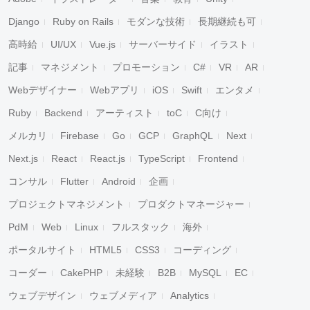
Django
Ruby on Rails
モダンな技術
長期継続も可
高時給
UI/UX
Vue.js
サーバーサイド
イラスト
記事
マネジメント
プロモーション
C#
VR
AR
Webデザイナー
Webアプリ
iOS
Swift
エンタメ
Ruby
Backend
アーティスト
toC
C向け
メルカリ
Firebase
Go
GCP
GraphQL
Next
Next.js
React
React.js
TypeScript
Frontend
コンサル
Flutter
Android
企画
プロジェクトマネジメント
プロダクトマネージャー
PdM
Web
Linux
フルスタック
海外
ポータルサイト
HTML5
CSS3
コーディング
コーダー
CakePHP
未経験
B2B
MySQL
EC
ウェブデザイン
ウェブメディア
Analytics