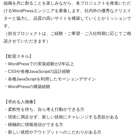
組織を共に創ることを楽しみながら、各プロジェクトを推進いただ
けるWordPressエンジニアを募集します。社内外の優秀なクリエイ
ターと協力し、品質の高いサイトを構築していくとがミッションで
す。
（担当プロジェクトは、ご経験・ご希望・ご入社時期に応じてご相
談させていただきます）
【歓迎スキル】
・WordPressでの実装経験が2年以上
・CSSや各種JavaScriptの設計経験
・各種JavaScriptを利用したモーションデザイン
・WordPressの構築経験
【求める人物像】
・柔軟性を持ち、自ら考え行動ができる方
・現状に満足せず、新しい技術にチャレンジする意欲がある
・積極的に情報発信ができる方
・新しい発想やアウトプットへのこだわりがある方