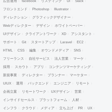
広告運用
facebook
リスティング
UI
Slack
フロントエンド
Photoshop
Illustrator
ディレクション
グラフィックデザイナー
Webディレクター
デザイン
ホワイトペーパー
UIデザイン
クライアントワーク
XD
アシスタント
サポート
Git
スタートアップ
Laravel
EC2
HTML
CSS
編集
オウンドメディア
SNS
フリーランス
自社サービス
法人営業
マーケ
採用
スカウト
アプリ
コンテンツマーケティング
新規事業
ディレクター
プランナー
マーケター
UIUX
運用
バックエンド
エンジニア
リモート
企画立案
リモートワーク
UXデザイン
営業
インサイドセールス
プラットフォーム
人材
インフラ
クラウド
メディア
立ち上げ
PR
UX