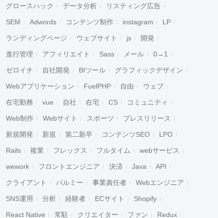
グロースハック
データ分析
リスティング広告
SEM
Adwords
コンテンツ制作
instagram
LP
ランディングページ
ウェブサイト
js
開発
進行管理
アフィリエイト
Sass
メール
0→1
ゼロイチ
自社開発
BIツール
グラフィックデザイン
Webアプリケーション
FuelPHP
自由
ウェブ
在宅勤務
vue
自社
在宅
CS
コミュニティ
Web制作
Webサイト
スポーツ
プレスリリース
新規開発
新規
第二新卒
コンテンツSEO
LPO
Rails
複業
フレックス
フルタイム
webサービス
wework
フロントエンジニア
決済
Java
API
クライアント
パルミー
事業責任者
Webエンジニア
SNS運用
分析
経験者
ECサイト
Shopify
React Native
常駐
クリエイター
ファン
Redux