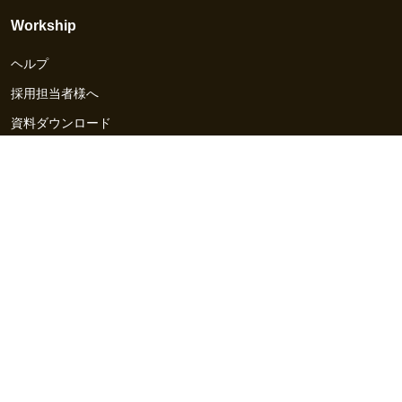
Workship
ヘルプ
採用担当者様へ
資料ダウンロード
その他のサービス
Workship EVENT
Workship MAGAZINE
Workship CAREER
関連サイト
GIGサイト
UXデザイン・プロトタイプ制作 - UX Design Lab
Webサイト制作 / CMS・マーケティングツール - LeadGrid
デザ