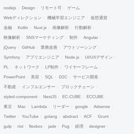
nodejs
Design
リモート可
ゲーム
Webディレクション
機械学習エンジニア
仮想通貨
金融
Kotlin
Nuxt.js
画像解析
行動解析
映像解析
SNSマーケティング
制作
Angular
jQuery
GitHub
業務改善
アウトソーシング
Symfony
アプリエンジニア
Node.js
UI/UXデザイン
PL
ネットワーク
LP制作
ワイヤーフレーム
PowerPoint
美容
SQL
D2C
サービス開発
不動産
インフルエンサー
ブロックチェーン
styled-component
NestJS
EC-CUBE
ECCUBE
東京
Mac
Lambda
リーダー
google
Adsense
Twitter
YouTube
golang
abstract
ACF
Grunt
gulp
riot
flexbox
jade
Pug
経理
designer