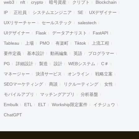
web3
nft
crypto
暗号資産
クリプト
Blockchain
IP
正社員
システムエンジニア
SE
UXデザイナー
UXリサーチャー
セールステック
salestech
UIデザイナー
Flask
データアナリスト
FastAPI
Tableau
上場
PMO
有楽町
Tiktok
上流工程
要件定義
基本設計
動画編集
英語
プログラマー
PG
詳細設計
製造
設計
WEBシステム
C＃
マネージャー
決済サービス
オンライン
戦略立案
SEOマーケティング
商談
リクルーティング
女性
モバイルアプリ
マッチングアプリ
分析基盤
Embulk
ETL
ELT
Workship限定案件
イチジュウ
ChatGPT