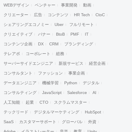
WEBデザイン
ベンチャー
事業開発
動画
クリエーター
広告
コンテンツ
HR Tech
CtoC
シェアリングエコノミー
Uber
フルリモート
クリエイティブ
バナー
BtoB
PMF
IT
コンテンツ企画
DX
CRM
ブランディング
テレアポ
コーポレート
総務
サーバーサイドエンジニア
新規サービス
経営企画
コンサルタント
ファッション
事業企画
データエンジニア
機械学習
Python
デジタル
コンサルティング
JavaScript
Salesforce
AI
人工知能
起業
CTO
スクラムマスター
テックリード
デジタルマーケティング
HubSpot
SaaS
カスタマーサポート
グローバル
外資
Adobe
イラストレーター
音楽
教育
Unity