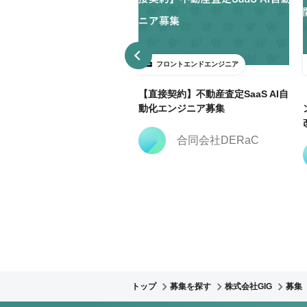
ロントエンドエンジニア
フロントエンドエンジニア
3日～ＯＫ】大手広告代理店で
【直接契約】不動産査定SaaS AI自
keting Cloud開発支援@飯田
動化エンジニア募集
合同会社DERaC
株式会社クリーク・ア
ンド・リバー社
トップ
募集を探す
株式会社GIG
募集