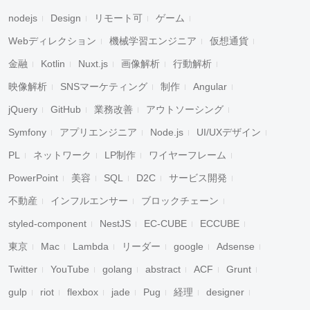
nodejs
Design
リモート可
ゲーム
Webディレクション
機械学習エンジニア
仮想通貨
金融
Kotlin
Nuxt.js
画像解析
行動解析
映像解析
SNSマーケティング
制作
Angular
jQuery
GitHub
業務改善
アウトソーシング
Symfony
アプリエンジニア
Node.js
UI/UXデザイン
PL
ネットワーク
LP制作
ワイヤーフレーム
PowerPoint
美容
SQL
D2C
サービス開発
不動産
インフルエンサー
ブロックチェーン
styled-component
NestJS
EC-CUBE
ECCUBE
東京
Mac
Lambda
リーダー
google
Adsense
Twitter
YouTube
golang
abstract
ACF
Grunt
gulp
riot
flexbox
jade
Pug
経理
designer