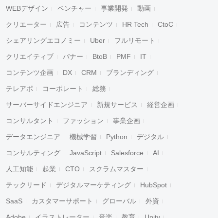
WEBデザイン
ベンチャー
事業開発
動画
クリエーター
広告
コンテンツ
HR Tech
CtoC
シェアリングエコノミー
Uber
フルリモート
クリエイティブ
バナー
BtoB
PMF
IT
コンテンツ企画
DX
CRM
ブランディング
テレアポ
コーポレート
総務
サーバーサイドエンジニア
新規サービス
経営企画
コンサルタント
ファッション
事業企画
データエンジニア
機械学習
Python
デジタル
コンサルティング
JavaScript
Salesforce
AI
人工知能
起業
CTO
スクラムマスター
テックリード
デジタルマーケティング
HubSpot
SaaS
カスタマーサポート
グローバル
外資
Adobe
イラストレーター
音楽
教育
Unity