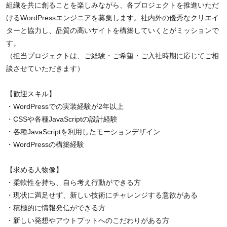
組織を共に創ることを楽しみながら、各プロジェクトを推進いただ
けるWordPressエンジニアを募集します。社内外の優秀なクリエイ
ターと協力し、品質の高いサイトを構築していくとがミッションで
す。
（担当プロジェクトは、ご経験・ご希望・ご入社時期に応じてご相
談させていただきます）
【歓迎スキル】
・WordPressでの実装経験が2年以上
・CSSや各種JavaScriptの設計経験
・各種JavaScriptを利用したモーションデザイン
・WordPressの構築経験
【求める人物像】
・柔軟性を持ち、自ら考え行動ができる方
・現状に満足せず、新しい技術にチャレンジする意欲がある
・積極的に情報発信ができる方
・新しい発想やアウトプットへのこだわりがある方