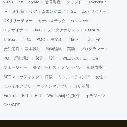
web3
nft
crypto
暗号資産
クリプト
Blockchain
IP
正社員
システムエンジニア
SE
UXデザイナー
UXリサーチャー
セールステック
salestech
UIデザイナー
Flask
データアナリスト
FastAPI
Tableau
上場
PMO
有楽町
Tiktok
上流工程
要件定義
基本設計
動画編集
英語
プログラマー
PG
詳細設計
製造
設計
WEBシステム
C＃
マネージャー
決済サービス
オンライン
戦略立案
SEOマーケティング
商談
リクルーティング
女性
モバイルアプリ
マッチングアプリ
分析基盤
Embulk
ETL
ELT
Workship限定案件
イチジュウ
ChatGPT