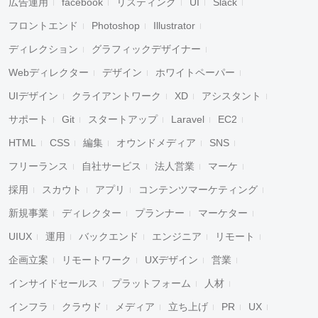
広告運用
facebook
リスティング
UI
Slack
フロントエンド
Photoshop
Illustrator
ディレクション
グラフィックデザイナー
Webディレクター
デザイン
ホワイトペーパー
UIデザイン
クライアントワーク
XD
アシスタント
サポート
Git
スタートアップ
Laravel
EC2
HTML
CSS
編集
オウンドメディア
SNS
フリーランス
自社サービス
法人営業
マーケ
採用
スカウト
アプリ
コンテンツマーケティング
新規事業
ディレクター
プランナー
マーケター
UIUX
運用
バックエンド
エンジニア
リモート
企画立案
リモートワーク
UXデザイン
営業
インサイドセールス
プラットフォーム
人材
インフラ
クラウド
メディア
立ち上げ
PR
UX