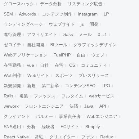
グロースハック
データ分析
リスティング広告
SEM
Adwords
コンテンツ制作
instagram
LP
ランディングページ
ウェブサイト
js
開発
進行管理
アフィリエイト
Sass
メール
0→1
ゼロイチ
自社開発
BIツール
グラフィックデザイン
Webアプリケーション
FuelPHP
自由
ウェブ
在宅勤務
vue
自社
在宅
CS
コミュニティ
Web制作
Webサイト
スポーツ
プレスリリース
新規開発
新規
第二新卒
コンテンツSEO
LPO
Rails
複業
フレックス
フルタイム
webサービス
wework
フロントエンジニア
決済
Java
API
クライアント
パルミー
事業責任者
Webエンジニア
SNS運用
分析
経験者
ECサイト
Shopify
React Native
常駐
クリエイター
ファン
Redux