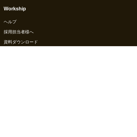
Workship
ヘルプ
採用担当者様へ
資料ダウンロード
その他のサービス
Workship EVENT
Workship MAGAZINE
Workship CAREER
関連サイト
GIGサイト
UXデザイン・プロトタイプ制作 - UX Design Lab
Webサイト制作 / CMS・マーケティングツール - LeadGrid
デザ