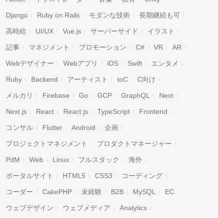
Django
Ruby on Rails
モダンな技術
長期継続も可
高時給
UI/UX
Vue.js
サーバーサイド
イラスト
記事
マネジメント
プロモーション
C#
VR
AR
Webデザイナー
Webアプリ
iOS
Swift
エンタメ
Ruby
Backend
アーティスト
toC
C向け
メルカリ
Firebase
Go
GCP
GraphQL
Next
Next.js
React
React.js
TypeScript
Frontend
コンサル
Flutter
Android
企画
プロジェクトマネジメント
プロダクトマネージャー
PdM
Web
Linux
フルスタック
海外
ポータルサイト
HTML5
CSS3
コーディング
コーダー
CakePHP
未経験
B2B
MySQL
EC
ウェブデザイン
ウェブメディア
Analytics