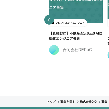
ロントエンドエンジニア
フロントエンドエンジニア
3日～ＯＫ】大手広告代理店で
【直接契約】不動産査定SaaS AI自
keting Cloud開発支援@飯田
動化エンジニア募集
合同会社DERaC
株式会社クリーク・ア
ンド・リバー社
トップ
募集を探す
株式会社GIG
募集