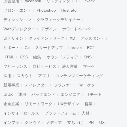
広告運用
facebook
リスティング
UI
Slack
フロントエンド
Photoshop
Illustrator
ディレクション
グラフィックデザイナー
Webディレクター
デザイン
ホワイトペーパー
UIデザイン
クライアントワーク
XD
アシスタント
サポート
Git
スタートアップ
Laravel
EC2
HTML
CSS
編集
オウンドメディア
SNS
フリーランス
自社サービス
法人営業
マーケ
採用
スカウト
アプリ
コンテンツマーケティング
新規事業
ディレクター
プランナー
マーケター
UIUX
運用
バックエンド
エンジニア
リモート
企画立案
リモートワーク
UXデザイン
営業
インサイドセールス
プラットフォーム
人材
インフラ
クラウド
メディア
立ち上げ
PR
UX