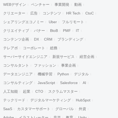
WEBデザイン
ベンチャー
事業開発
動画
クリエーター
広告
コンテンツ
HR Tech
CtoC
シェアリングエコノミー
Uber
フルリモート
クリエイティブ
バナー
BtoB
PMF
IT
コンテンツ企画
DX
CRM
ブランディング
テレアポ
コーポレート
総務
サーバーサイドエンジニア
新規サービス
経営企画
コンサルタント
ファッション
事業企画
データエンジニア
機械学習
Python
デジタル
コンサルティング
JavaScript
Salesforce
AI
人工知能
起業
CTO
スクラムマスター
テックリード
デジタルマーケティング
HubSpot
SaaS
カスタマーサポート
グローバル
外資
Adobe
イラストレーター
音楽
教育
Unity