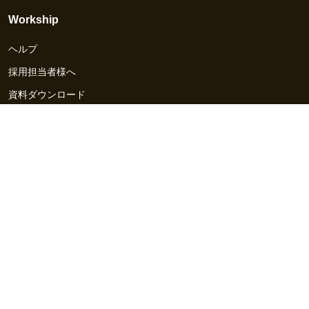
Workship
ヘルプ
採用担当者様へ
資料ダウンロード
その他のサービス
Workship EVENT
Workship MAGAZINE
Workship CAREER
関連サイト
GIGサイト
UXデザイン・プロトタイプ制作 - UX Design Lab
Webサイト制作 / CMS・マーケティングツール - LeadGrid
デザ