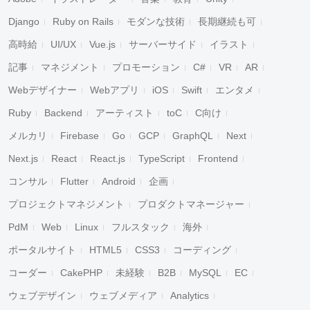
Django
Ruby on Rails
モダンな技術
長期継続も可
高時給
UI/UX
Vue.js
サーバーサイド
イラスト
記事
マネジメント
プロモーション
C#
VR
AR
Webデザイナー
Webアプリ
iOS
Swift
エンタメ
Ruby
Backend
アーティスト
toC
C向け
メルカリ
Firebase
Go
GCP
GraphQL
Next
Next.js
React
React.js
TypeScript
Frontend
コンサル
Flutter
Android
企画
プロジェクトマネジメント
プロダクトマネージャー
PdM
Web
Linux
フルスタック
海外
ポータルサイト
HTML5
CSS3
コーディング
コーダー
CakePHP
未経験
B2B
MySQL
EC
ウェブデザイン
ウェブメディア
Analytics