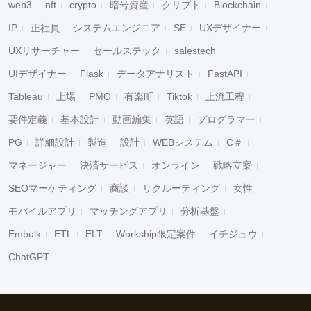
web3
nft
crypto
暗号資産
クリプト
Blockchain
IP
正社員
システムエンジニア
SE
UXデザイナー
UXリサーチャー
セールステック
salestech
UIデザイナー
Flask
データアナリスト
FastAPI
Tableau
上場
PMO
有楽町
Tiktok
上流工程
要件定義
基本設計
動画編集
英語
プログラマー
PG
詳細設計
製造
設計
WEBシステム
C＃
マネージャー
決済サービス
オンライン
戦略立案
SEOマーケティング
商談
リクルーティング
女性
モバイルアプリ
マッチングアプリ
分析基盤
Embulk
ETL
ELT
Workship限定案件
イチジュウ
ChatGPT