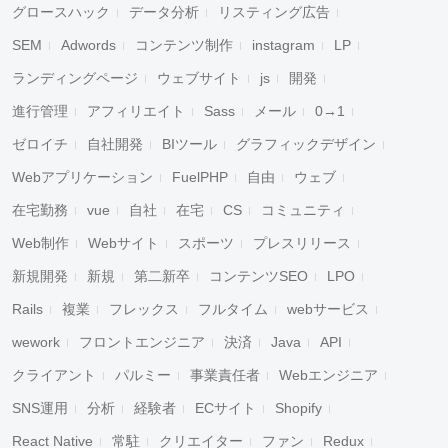
グロースハック
データ分析
リスティング広告
SEM
Adwords
コンテンツ制作
instagram
LP
ランディングページ
ウェブサイト
js
開発
進行管理
アフィリエイト
Sass
メール
0→1
ゼロイチ
自社開発
BIツール
グラフィックデザイン
Webアプリケーション
FuelPHP
自由
ウェブ
在宅勤務
vue
自社
在宅
CS
コミュニティ
Web制作
Webサイト
スポーツ
プレスリリース
新規開発
新規
第二新卒
コンテンツSEO
LPO
Rails
複業
フレックス
フルタイム
webサービス
wework
フロントエンジニア
決済
Java
API
クライアント
パルミー
事業責任者
Webエンジニア
SNS運用
分析
経験者
ECサイト
Shopify
React Native
常駐
クリエイター
ファン
Redux