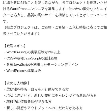
組織を共に創ることを楽しみながら、各プロジェクトを推進いただ
けるWordPressエンジニアを募集します。社内外の優秀なクリエイ
ターと協力し、品質の高いサイトを構築していくとがミッションで
す。
（担当プロジェクトは、ご経験・ご希望・ご入社時期に応じてご相
談させていただきます）
【歓迎スキル】
・WordPressでの実装経験が2年以上
・CSSや各種JavaScriptの設計経験
・各種JavaScriptを利用したモーションデザイン
・WordPressの構築経験
【求める人物像】
・柔軟性を持ち、自ら考え行動ができる方
・現状に満足せず、新しい技術にチャレンジする意欲がある
・積極的に情報発信ができる方
・新しい発想やアウトプットへのこだわりがある方