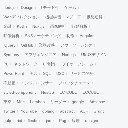
nodejs
Design
リモート可
ゲーム
Webディレクション
機械学習エンジニア
仮想通貨
金融
Kotlin
Nuxt.js
画像解析
行動解析
映像解析
SNSマーケティング
制作
Angular
jQuery
GitHub
業務改善
アウトソーシング
Symfony
アプリエンジニア
Node.js
UI/UXデザイン
PL
ネットワーク
LP制作
ワイヤーフレーム
PowerPoint
美容
SQL
D2C
サービス開発
不動産
インフルエンサー
ブロックチェーン
styled-component
NestJS
EC-CUBE
ECCUBE
東京
Mac
Lambda
リーダー
google
Adsense
Twitter
YouTube
golang
abstract
ACF
Grunt
gulp
riot
flexbox
jade
Pug
経理
designer