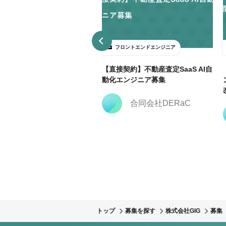
ロントエンドエンジニア
フロントエンドエンジニア
3日～ＯＫ】大手広告代理店で
【直接契約】不動産査定SaaS AI自
keting Cloud開発支援@飯田
動化エンジニア募集
合同会社DERaC
株式会社クリーク・ア
ンド・リバー社
トップ
募集を探す
株式会社GIG
募集