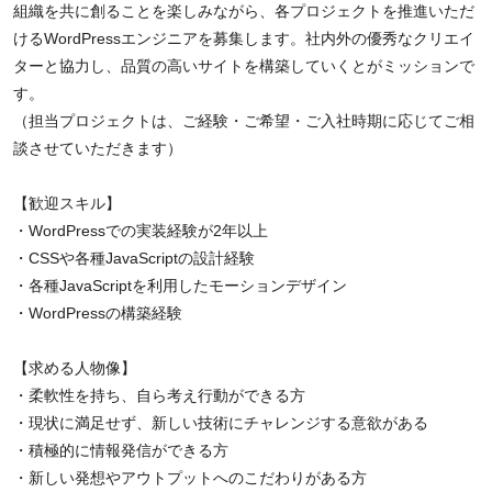
組織を共に創ることを楽しみながら、各プロジェクトを推進いただ
けるWordPressエンジニアを募集します。社内外の優秀なクリエイ
ターと協力し、品質の高いサイトを構築していくとがミッションで
す。
（担当プロジェクトは、ご経験・ご希望・ご入社時期に応じてご相
談させていただきます）
【歓迎スキル】
・WordPressでの実装経験が2年以上
・CSSや各種JavaScriptの設計経験
・各種JavaScriptを利用したモーションデザイン
・WordPressの構築経験
【求める人物像】
・柔軟性を持ち、自ら考え行動ができる方
・現状に満足せず、新しい技術にチャレンジする意欲がある
・積極的に情報発信ができる方
・新しい発想やアウトプットへのこだわりがある方