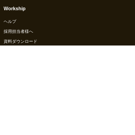
Workship
ヘルプ
採用担当者様へ
資料ダウンロード
その他のサービス
Workship EVENT
Workship MAGAZINE
Workship CAREER
関連サイト
GIGサイト
UXデザイン・プロトタイプ制作 - UX Design Lab
Webサイト制作 / CMS・マーケティングツール - LeadGrid
デザ