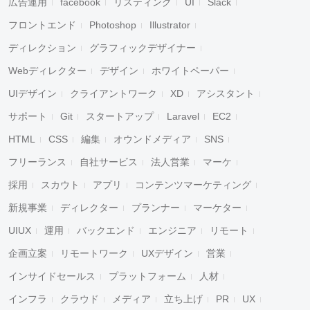
広告運用
facebook
リスティング
UI
Slack
フロントエンド
Photoshop
Illustrator
ディレクション
グラフィックデザイナー
Webディレクター
デザイン
ホワイトペーパー
UIデザイン
クライアントワーク
XD
アシスタント
サポート
Git
スタートアップ
Laravel
EC2
HTML
CSS
編集
オウンドメディア
SNS
フリーランス
自社サービス
法人営業
マーケ
採用
スカウト
アプリ
コンテンツマーケティング
新規事業
ディレクター
プランナー
マーケター
UIUX
運用
バックエンド
エンジニア
リモート
企画立案
リモートワーク
UXデザイン
営業
インサイドセールス
プラットフォーム
人材
インフラ
クラウド
メディア
立ち上げ
PR
UX