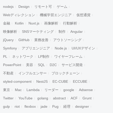
nodejs
Design
リモート可
ゲーム
Webディレクション
機械学習エンジニア
仮想通貨
金融
Kotlin
Nuxt.js
画像解析
行動解析
映像解析
SNSマーケティング
制作
Angular
jQuery
GitHub
業務改善
アウトソーシング
Symfony
アプリエンジニア
Node.js
UI/UXデザイン
PL
ネットワーク
LP制作
ワイヤーフレーム
PowerPoint
美容
SQL
D2C
サービス開発
不動産
インフルエンサー
ブロックチェーン
styled-component
NestJS
EC-CUBE
ECCUBE
東京
Mac
Lambda
リーダー
google
Adsense
Twitter
YouTube
golang
abstract
ACF
Grunt
gulp
riot
flexbox
jade
Pug
経理
designer