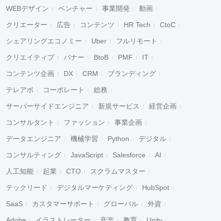
WEBデザイン
ベンチャー
事業開発
動画
クリエーター
広告
コンテンツ
HR Tech
CtoC
シェアリングエコノミー
Uber
フルリモート
クリエイティブ
バナー
BtoB
PMF
IT
コンテンツ企画
DX
CRM
ブランディング
テレアポ
コーポレート
総務
サーバーサイドエンジニア
新規サービス
経営企画
コンサルタント
ファッション
事業企画
データエンジニア
機械学習
Python
デジタル
コンサルティング
JavaScript
Salesforce
AI
人工知能
起業
CTO
スクラムマスター
テックリード
デジタルマーケティング
HubSpot
SaaS
カスタマーサポート
グローバル
外資
Adobe
イラストレーター
音楽
教育
Unity