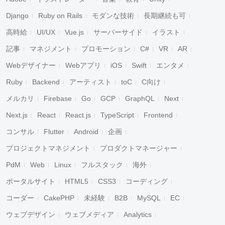
Django
Ruby on Rails
モダンな技術
長期継続も可
高時給
UI/UX
Vue.js
サーバーサイド
イラスト
記事
マネジメント
プロモーション
C#
VR
AR
Webデザイナー
Webアプリ
iOS
Swift
エンタメ
Ruby
Backend
アーティスト
toC
C向け
メルカリ
Firebase
Go
GCP
GraphQL
Next
Next.js
React
React.js
TypeScript
Frontend
コンサル
Flutter
Android
企画
プロジェクトマネジメント
プロダクトマネージャー
PdM
Web
Linux
フルスタック
海外
ポータルサイト
HTML5
CSS3
コーディング
コーダー
CakePHP
未経験
B2B
MySQL
EC
ウェブデザイン
ウェブメディア
Analytics