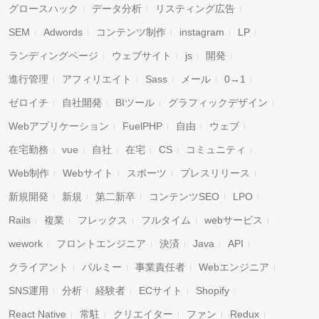
グロースハック
データ分析
リスティング広告
SEM
Adwords
コンテンツ制作
instagram
LP
ランディングページ
ウェブサイト
js
開発
進行管理
アフィリエイト
Sass
メール
0→1
ゼロイチ
自社開発
BIツール
グラフィックデザイン
Webアプリケーション
FuelPHP
自由
ウェブ
在宅勤務
vue
自社
在宅
CS
コミュニティ
Web制作
Webサイト
スポーツ
プレスリリース
新規開発
新規
第二新卒
コンテンツSEO
LPO
Rails
複業
フレックス
フルタイム
webサービス
wework
フロントエンジニア
決済
Java
API
クライアント
パルミー
事業責任者
Webエンジニア
SNS運用
分析
経験者
ECサイト
Shopify
React Native
常駐
クリエイター
ファン
Redux