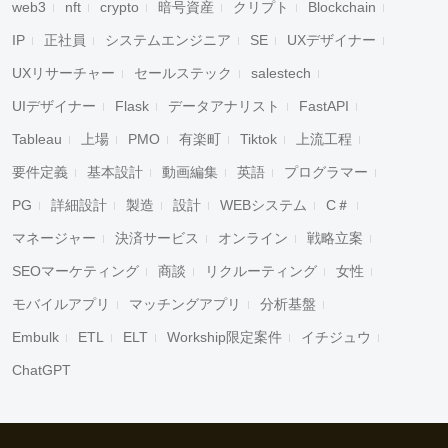
web3
nft
crypto
暗号資産
クリプト
Blockchain
IP
正社員
システムエンジニア
SE
UXデザイナー
UXリサーチャー
セールステック
salestech
UIデザイナー
Flask
データアナリスト
FastAPI
Tableau
上場
PMO
有楽町
Tiktok
上流工程
要件定義
基本設計
動画編集
英語
プログラマー
PG
詳細設計
製造
設計
WEBシステム
C＃
マネージャー
決済サービス
オンライン
戦略立案
SEOマーケティング
商談
リクルーティング
女性
モバイルアプリ
マッチングアプリ
分析基盤
Embulk
ETL
ELT
Workship限定案件
イチジュウ
ChatGPT