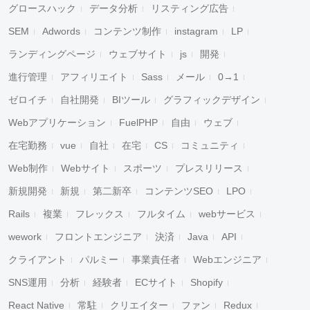
グロースハック
データ分析
リスティング広告
SEM
Adwords
コンテンツ制作
instagram
LP
ランディングページ
ウェブサイト
js
開発
進行管理
アフィリエイト
Sass
メール
0→1
ゼロイチ
自社開発
BIツール
グラフィックデザイン
Webアプリケーション
FuelPHP
自由
ウェブ
在宅勤務
vue
自社
在宅
CS
コミュニティ
Web制作
Webサイト
スポーツ
プレスリリース
新規開発
新規
第二新卒
コンテンツSEO
LPO
Rails
複業
フレックス
フルタイム
webサービス
wework
フロントエンジニア
決済
Java
API
クライアント
パルミー
事業責任者
Webエンジニア
SNS運用
分析
経験者
ECサイト
Shopify
React Native
常駐
クリエイター
ファン
Redux