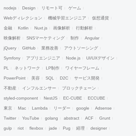
nodejs
Design
リモート可
ゲーム
Webディレクション
機械学習エンジニア
仮想通貨
金融
Kotlin
Nuxt.js
画像解析
行動解析
映像解析
SNSマーケティング
制作
Angular
jQuery
GitHub
業務改善
アウトソーシング
Symfony
アプリエンジニア
Node.js
UI/UXデザイン
PL
ネットワーク
LP制作
ワイヤーフレーム
PowerPoint
美容
SQL
D2C
サービス開発
不動産
インフルエンサー
ブロックチェーン
styled-component
NestJS
EC-CUBE
ECCUBE
東京
Mac
Lambda
リーダー
google
Adsense
Twitter
YouTube
golang
abstract
ACF
Grunt
gulp
riot
flexbox
jade
Pug
経理
designer