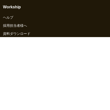
Workship
ヘルプ
採用担当者様へ
資料ダウンロード
その他のサービス
Workship EVENT
Workship MAGAZINE
Workship CAREER
関連サイト
GIGサイト
UXデザイン・プロトタイプ制作 - UX Design Lab
Webサイト制作 / CMS・マーケティングツール - LeadGrid
デザ