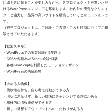
組織を共に創ることを楽しみながら、各プロジェクトを推進いただ
けるWordPressエンジニアを募集します。社内外の優秀なクリエイ
ターと協力し、品質の高いサイトを構築していくとがミッションで
す。
（担当プロジェクトは、ご経験・ご希望・ご入社時期に応じてご相
談させていただきます）
【歓迎スキル】
・WordPressでの実装経験が2年以上
・CSSや各種JavaScriptの設計経験
・各種JavaScriptを利用したモーションデザイン
・WordPressの構築経験
【求める人物像】
・柔軟性を持ち、自ら考え行動ができる方
・現状に満足せず、新しい技術にチャレンジする意欲がある
・積極的に情報発信ができる方
・新しい発想やアウトプットへのこだわりがある方