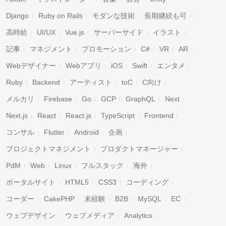
Django
Ruby on Rails
モダンな技術
長期継続も可
高時給
UI/UX
Vue.js
サーバーサイド
イラスト
記事
マネジメント
プロモーション
C#
VR
AR
Webデザイナー
Webアプリ
iOS
Swift
エンタメ
Ruby
Backend
アーティスト
toC
C向け
メルカリ
Firebase
Go
GCP
GraphQL
Next
Next.js
React
React.js
TypeScript
Frontend
コンサル
Flutter
Android
企画
プロジェクトマネジメント
プロダクトマネージャー
PdM
Web
Linux
フルスタック
海外
ポータルサイト
HTML5
CSS3
コーディング
コーダー
CakePHP
未経験
B2B
MySQL
EC
ウェブデザイン
ウェブメディア
Analytics