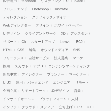
広告運用
facebook
リスティング
UI
Slack
フロントエンド
Photoshop
Illustrator
ディレクション
グラフィックデザイナー
Webディレクター
デザイン
ホワイトペーパー
UIデザイン
クライアントワーク
XD
アシスタント
サポート
Git
スタートアップ
Laravel
EC2
HTML
CSS
編集
オウンドメディア
SNS
フリーランス
自社サービス
法人営業
マーケ
採用
スカウト
アプリ
コンテンツマーケティング
新規事業
ディレクター
プランナー
マーケター
UIUX
運用
バックエンド
エンジニア
リモート
企画立案
リモートワーク
UXデザイン
営業
インサイドセールス
プラットフォーム
人材
インフラ
クラウド
メディア
立ち上げ
PR
UX