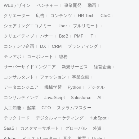
WEBデザイン
ベンチャー
事業開発
動画
クリエーター
広告
コンテンツ
HR Tech
CtoC
シェアリングエコノミー
Uber
フルリモート
クリエイティブ
バナー
BtoB
PMF
IT
コンテンツ企画
DX
CRM
ブランディング
テレアポ
コーポレート
総務
サーバーサイドエンジニア
新規サービス
経営企画
コンサルタント
ファッション
事業企画
データエンジニア
機械学習
Python
デジタル
コンサルティング
JavaScript
Salesforce
AI
人工知能
起業
CTO
スクラムマスター
テックリード
デジタルマーケティング
HubSpot
SaaS
カスタマーサポート
グローバル
外資
Adobe
イラストレーター
音楽
教育
Unity