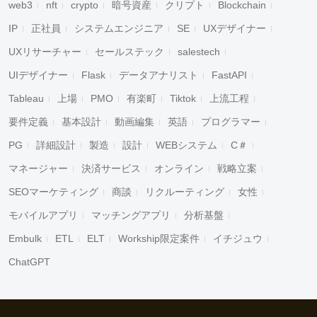
web3
nft
crypto
暗号資産
クリプト
Blockchain
IP
正社員
システムエンジニア
SE
UXデザイナー
UXリサーチャー
セールステック
salestech
UIデザイナー
Flask
データアナリスト
FastAPI
Tableau
上場
PMO
有楽町
Tiktok
上流工程
要件定義
基本設計
動画編集
英語
プログラマー
PG
詳細設計
製造
設計
WEBシステム
C＃
マネージャー
決済サービス
オンライン
戦略立案
SEOマーケティング
商談
リクルーティング
女性
モバイルアプリ
マッチングアプリ
分析基盤
Embulk
ETL
ELT
Workship限定案件
イチジュウ
ChatGPT