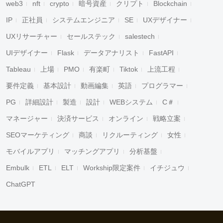
web3
nft
crypto
暗号資産
クリプト
Blockchain
IP
正社員
システムエンジニア
SE
UXデザイナー
UXリサーチャー
セールステック
salestech
UIデザイナー
Flask
データアナリスト
FastAPI
Tableau
上場
PMO
有楽町
Tiktok
上流工程
要件定義
基本設計
動画編集
英語
プログラマー
PG
詳細設計
製造
設計
WEBシステム
C＃
マネージャー
決済サービス
オンライン
戦略立案
SEOマーケティング
商談
リクルーティング
女性
モバイルアプリ
マッチングアプリ
分析基盤
Embulk
ETL
ELT
Workship限定案件
イチジュウ
ChatGPT