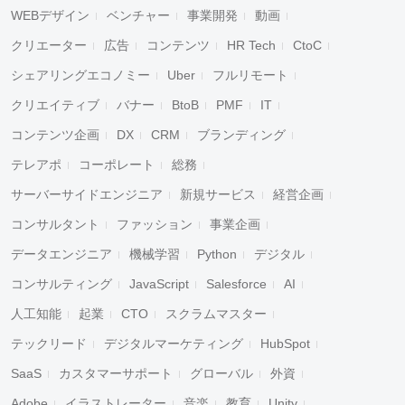
WEBデザイン
ベンチャー
事業開発
動画
クリエーター
広告
コンテンツ
HR Tech
CtoC
シェアリングエコノミー
Uber
フルリモート
クリエイティブ
バナー
BtoB
PMF
IT
コンテンツ企画
DX
CRM
ブランディング
テレアポ
コーポレート
総務
サーバーサイドエンジニア
新規サービス
経営企画
コンサルタント
ファッション
事業企画
データエンジニア
機械学習
Python
デジタル
コンサルティング
JavaScript
Salesforce
AI
人工知能
起業
CTO
スクラムマスター
テックリード
デジタルマーケティング
HubSpot
SaaS
カスタマーサポート
グローバル
外資
Adobe
イラストレーター
音楽
教育
Unity