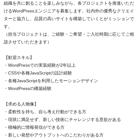
組織を共に創ることを楽しみながら、各プロジェクトを推進いただ
けるWordPressエンジニアを募集します。社内外の優秀なクリエイ
ターと協力し、品質の高いサイトを構築していくとがミッションで
す。
（担当プロジェクトは、ご経験・ご希望・ご入社時期に応じてご相
談させていただきます）
【歓迎スキル】
・WordPressでの実装経験が2年以上
・CSSや各種JavaScriptの設計経験
・各種JavaScriptを利用したモーションデザイン
・WordPressの構築経験
【求める人物像】
・柔軟性を持ち、自ら考え行動ができる方
・現状に満足せず、新しい技術にチャレンジする意欲がある
・積極的に情報発信ができる方
・新しい発想やアウトプットへのこだわりがある方