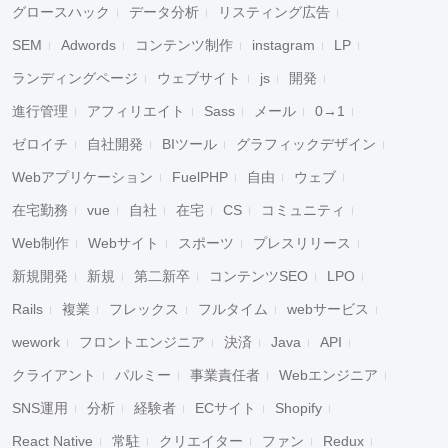
グロースハック
データ分析
リスティング広告
SEM
Adwords
コンテンツ制作
instagram
LP
ランディングページ
ウェブサイト
js
開発
進行管理
アフィリエイト
Sass
メール
0→1
ゼロイチ
自社開発
BIツール
グラフィックデザイン
Webアプリケーション
FuelPHP
自由
ウェブ
在宅勤務
vue
自社
在宅
CS
コミュニティ
Web制作
Webサイト
スポーツ
プレスリリース
新規開発
新規
第二新卒
コンテンツSEO
LPO
Rails
複業
フレックス
フルタイム
webサービス
wework
フロントエンジニア
決済
Java
API
クライアント
パルミー
事業責任者
Webエンジニア
SNS運用
分析
経験者
ECサイト
Shopify
React Native
常駐
クリエイター
ファン
Redux