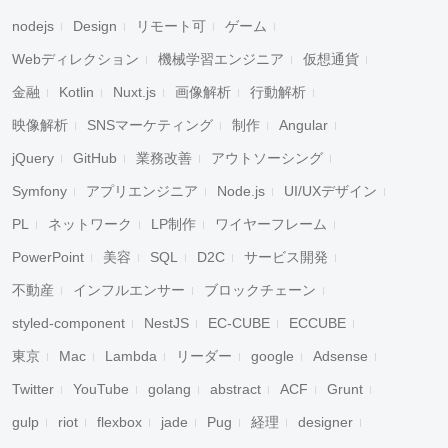
nodejs
Design
リモート可
ゲーム
Webディレクション
機械学習エンジニア
仮想通貨
金融
Kotlin
Nuxt.js
画像解析
行動解析
映像解析
SNSマーケティング
制作
Angular
jQuery
GitHub
業務改善
アウトソーシング
Symfony
アプリエンジニア
Node.js
UI/UXデザイン
PL
ネットワーク
LP制作
ワイヤーフレーム
PowerPoint
美容
SQL
D2C
サービス開発
不動産
インフルエンサー
ブロックチェーン
styled-component
NestJS
EC-CUBE
ECCUBE
東京
Mac
Lambda
リーダー
google
Adsense
Twitter
YouTube
golang
abstract
ACF
Grunt
gulp
riot
flexbox
jade
Pug
経理
designer