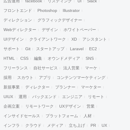
広告運用
facebook
リスティング
UI
Slack
フロントエンド
Photoshop
Illustrator
ディレクション
グラフィックデザイナー
Webディレクター
デザイン
ホワイトペーパー
UIデザイン
クライアントワーク
XD
アシスタント
サポート
Git
スタートアップ
Laravel
EC2
HTML
CSS
編集
オウンドメディア
SNS
フリーランス
自社サービス
法人営業
マーケ
採用
スカウト
アプリ
コンテンツマーケティング
新規事業
ディレクター
プランナー
マーケター
UIUX
運用
バックエンド
エンジニア
リモート
企画立案
リモートワーク
UXデザイン
営業
インサイドセールス
プラットフォーム
人材
インフラ
クラウド
メディア
立ち上げ
PR
UX