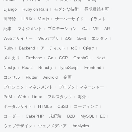
Django
Ruby on Rails
モダンな技術
長期継続も可
高時給
UI/UX
Vue.js
サーバーサイド
イラスト
記事
マネジメント
プロモーション
C#
VR
AR
Webデザイナー
Webアプリ
iOS
Swift
エンタメ
Ruby
Backend
アーティスト
toC
C向け
メルカリ
Firebase
Go
GCP
GraphQL
Next
Next.js
React
React.js
TypeScript
Frontend
コンサル
Flutter
Android
企画
プロジェクトマネジメント
プロダクトマネージャー
PdM
Web
Linux
フルスタック
海外
ポータルサイト
HTML5
CSS3
コーディング
コーダー
CakePHP
未経験
B2B
MySQL
EC
ウェブデザイン
ウェブメディア
Analytics