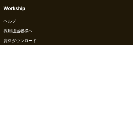
Workship
ヘルプ
採用担当者様へ
資料ダウンロード
その他のサービス
Workship EVENT
Workship MAGAZINE
Workship CAREER
関連サイト
GIGサイト
UXデザイン・プロトタイプ制作 - UX Design Lab
Webサイト制作 / CMS・マーケティングツール - LeadGrid
デザ