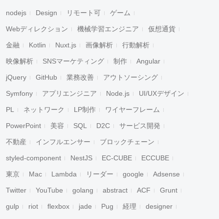
nodejs
Design
リモート可
ゲーム
Webディレクション
機械学習エンジニア
仮想通貨
金融
Kotlin
Nuxt.js
画像解析
行動解析
映像解析
SNSマーケティング
制作
Angular
jQuery
GitHub
業務改善
アウトソーシング
Symfony
アプリエンジニア
Node.js
UI/UXデザイン
PL
ネットワーク
LP制作
ワイヤーフレーム
PowerPoint
美容
SQL
D2C
サービス開発
不動産
インフルエンサー
ブロックチェーン
styled-component
NestJS
EC-CUBE
ECCUBE
東京
Mac
Lambda
リーダー
google
Adsense
Twitter
YouTube
golang
abstract
ACF
Grunt
gulp
riot
flexbox
jade
Pug
経理
designer