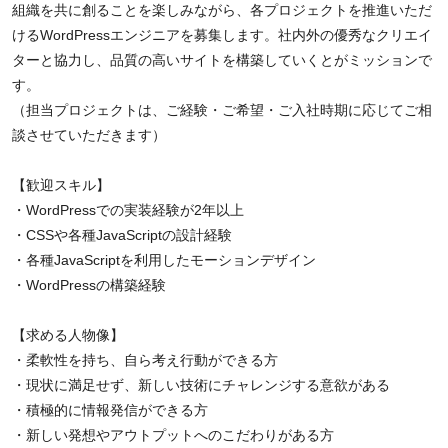
組織を共に創ることを楽しみながら、各プロジェクトを推進いただ
けるWordPressエンジニアを募集します。社内外の優秀なクリエイ
ターと協力し、品質の高いサイトを構築していくとがミッションで
す。
（担当プロジェクトは、ご経験・ご希望・ご入社時期に応じてご相
談させていただきます）
【歓迎スキル】
・WordPressでの実装経験が2年以上
・CSSや各種JavaScriptの設計経験
・各種JavaScriptを利用したモーションデザイン
・WordPressの構築経験
【求める人物像】
・柔軟性を持ち、自ら考え行動ができる方
・現状に満足せず、新しい技術にチャレンジする意欲がある
・積極的に情報発信ができる方
・新しい発想やアウトプットへのこだわりがある方