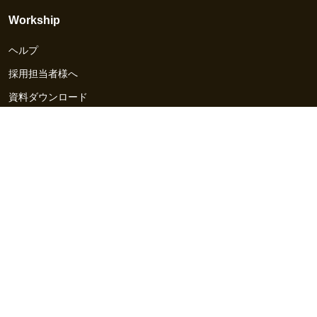
Workship
ヘルプ
採用担当者様へ
資料ダウンロード
その他のサービス
Workship EVENT
Workship MAGAZINE
Workship CAREER
関連サイト
GIGサイト
UXデザイン・プロトタイプ制作 - UX Design Lab
Webサイト制作 / CMS・マーケティングツール - LeadGrid
デザ