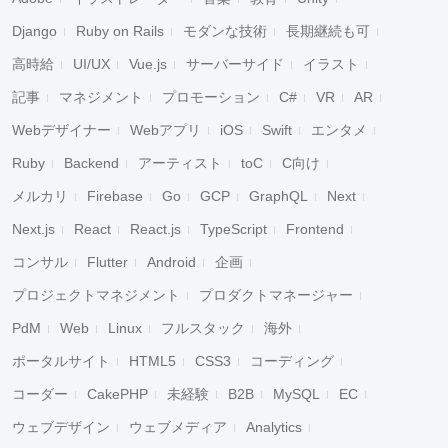
Django
Ruby on Rails
モダンな技術
長期継続も可
高時給
UI/UX
Vue.js
サーバーサイド
イラスト
記事
マネジメント
プロモーション
C#
VR
AR
Webデザイナー
Webアプリ
iOS
Swift
エンタメ
Ruby
Backend
アーティスト
toC
C向け
メルカリ
Firebase
Go
GCP
GraphQL
Next
Next.js
React
React.js
TypeScript
Frontend
コンサル
Flutter
Android
企画
プロジェクトマネジメント
プロダクトマネージャー
PdM
Web
Linux
フルスタック
海外
ポータルサイト
HTML5
CSS3
コーディング
コーダー
CakePHP
未経験
B2B
MySQL
EC
ウェブデザイン
ウェブメディア
Analytics