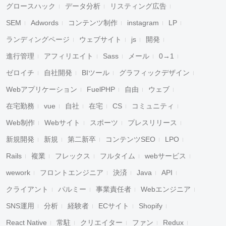
グロースハック
データ分析
リスティング広告
SEM
Adwords
コンテンツ制作
instagram
LP
ランディングページ
ウェブサイト
js
開発
進行管理
アフィリエイト
Sass
メール
0→1
ゼロイチ
自社開発
BIツール
グラフィックデザイン
Webアプリケーション
FuelPHP
自由
ウェブ
在宅勤務
vue
自社
在宅
CS
コミュニティ
Web制作
Webサイト
スポーツ
プレスリリース
新規開発
新規
第二新卒
コンテンツSEO
LPO
Rails
複業
フレックス
フルタイム
webサービス
wework
フロントエンジニア
決済
Java
API
クライアント
パルミー
事業責任者
Webエンジニア
SNS運用
分析
経験者
ECサイト
Shopify
React Native
常駐
クリエイター
ファン
Redux