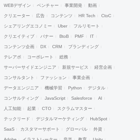
WEBデザイン
ベンチャー
事業開発
動画
クリエーター
広告
コンテンツ
HR Tech
CtoC
シェアリングエコノミー
Uber
フルリモート
クリエイティブ
バナー
BtoB
PMF
IT
コンテンツ企画
DX
CRM
ブランディング
テレアポ
コーポレート
総務
サーバーサイドエンジニア
新規サービス
経営企画
コンサルタント
ファッション
事業企画
データエンジニア
機械学習
Python
デジタル
コンサルティング
JavaScript
Salesforce
AI
人工知能
起業
CTO
スクラムマスター
テックリード
デジタルマーケティング
HubSpot
SaaS
カスタマーサポート
グローバル
外資
Adobe
イラストレーター
音楽
教育
Unity