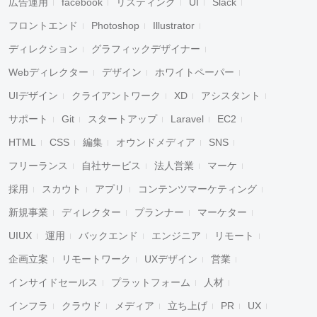
広告運用
facebook
リスティング
UI
Slack
フロントエンド
Photoshop
Illustrator
ディレクション
グラフィックデザイナー
Webディレクター
デザイン
ホワイトペーパー
UIデザイン
クライアントワーク
XD
アシスタント
サポート
Git
スタートアップ
Laravel
EC2
HTML
CSS
編集
オウンドメディア
SNS
フリーランス
自社サービス
法人営業
マーケ
採用
スカウト
アプリ
コンテンツマーケティング
新規事業
ディレクター
プランナー
マーケター
UIUX
運用
バックエンド
エンジニア
リモート
企画立案
リモートワーク
UXデザイン
営業
インサイドセールス
プラットフォーム
人材
インフラ
クラウド
メディア
立ち上げ
PR
UX