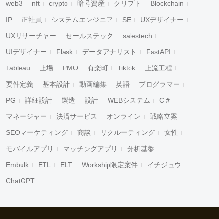
web3
nft
crypto
暗号資産
クリプト
Blockchain
IP
正社員
システムエンジニア
SE
UXデザイナー
UXリサーチャー
セールステック
salestech
UIデザイナー
Flask
データアナリスト
FastAPI
Tableau
上場
PMO
有楽町
Tiktok
上流工程
要件定義
基本設計
動画編集
英語
プログラマー
PG
詳細設計
製造
設計
WEBシステム
C＃
マネージャー
決済サービス
オンライン
戦略立案
SEOマーケティング
商談
リクルーティング
女性
モバイルアプリ
マッチングアプリ
分析基盤
Embulk
ETL
ELT
Workship限定案件
イチジュウ
ChatGPT