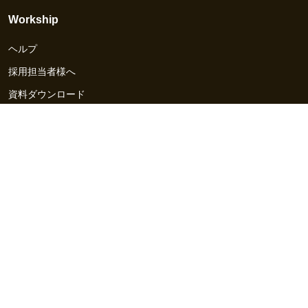
Workship
ヘルプ
採用担当者様へ
資料ダウンロード
その他のサービス
Workship EVENT
Workship MAGAZINE
Workship CAREER
関連サイト
GIGサイト
UXデザイン・プロトタイプ制作 - UX Design Lab
Webサイト制作 / CMS・マーケティングツール - LeadGrid
デザ