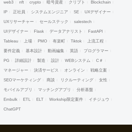
web3
nft
crypto
暗号資産
クリプト
Blockchain
IP
正社員
システムエンジニア
SE
UXデザイナー
UXリサーチャー
セールステック
salestech
UIデザイナー
Flask
データアナリスト
FastAPI
Tableau
上場
PMO
有楽町
Tiktok
上流工程
要件定義
基本設計
動画編集
英語
プログラマー
PG
詳細設計
製造
設計
WEBシステム
C＃
マネージャー
決済サービス
オンライン
戦略立案
SEOマーケティング
商談
リクルーティング
女性
モバイルアプリ
マッチングアプリ
分析基盤
Embulk
ETL
ELT
Workship限定案件
イチジュウ
ChatGPT