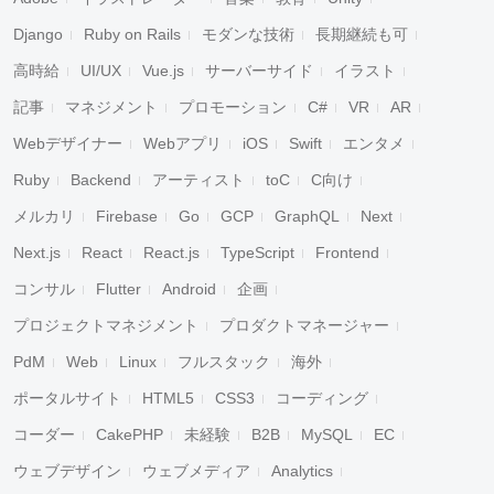
Django
Ruby on Rails
モダンな技術
長期継続も可
高時給
UI/UX
Vue.js
サーバーサイド
イラスト
記事
マネジメント
プロモーション
C#
VR
AR
Webデザイナー
Webアプリ
iOS
Swift
エンタメ
Ruby
Backend
アーティスト
toC
C向け
メルカリ
Firebase
Go
GCP
GraphQL
Next
Next.js
React
React.js
TypeScript
Frontend
コンサル
Flutter
Android
企画
プロジェクトマネジメント
プロダクトマネージャー
PdM
Web
Linux
フルスタック
海外
ポータルサイト
HTML5
CSS3
コーディング
コーダー
CakePHP
未経験
B2B
MySQL
EC
ウェブデザイン
ウェブメディア
Analytics