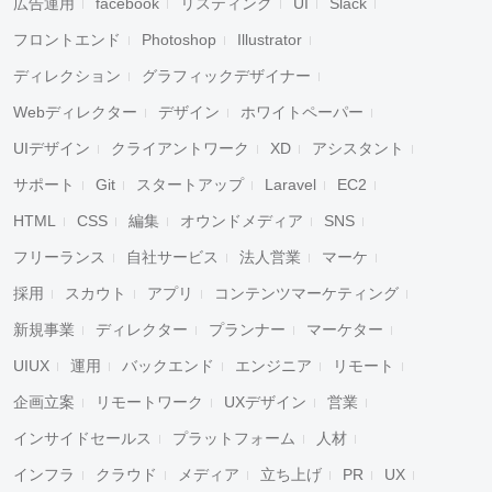
広告運用
facebook
リスティング
UI
Slack
フロントエンド
Photoshop
Illustrator
ディレクション
グラフィックデザイナー
Webディレクター
デザイン
ホワイトペーパー
UIデザイン
クライアントワーク
XD
アシスタント
サポート
Git
スタートアップ
Laravel
EC2
HTML
CSS
編集
オウンドメディア
SNS
フリーランス
自社サービス
法人営業
マーケ
採用
スカウト
アプリ
コンテンツマーケティング
新規事業
ディレクター
プランナー
マーケター
UIUX
運用
バックエンド
エンジニア
リモート
企画立案
リモートワーク
UXデザイン
営業
インサイドセールス
プラットフォーム
人材
インフラ
クラウド
メディア
立ち上げ
PR
UX