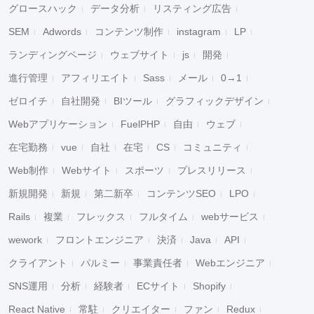
グロースハック
データ分析
リスティング広告
SEM
Adwords
コンテンツ制作
instagram
LP
ランディングページ
ウェブサイト
js
開発
進行管理
アフィリエイト
Sass
メール
0→1
ゼロイチ
自社開発
BIツール
グラフィックデザイン
Webアプリケーション
FuelPHP
自由
ウェブ
在宅勤務
vue
自社
在宅
CS
コミュニティ
Web制作
Webサイト
スポーツ
プレスリリース
新規開発
新規
第二新卒
コンテンツSEO
LPO
Rails
複業
フレックス
フルタイム
webサービス
wework
フロントエンジニア
決済
Java
API
クライアント
パルミー
事業責任者
Webエンジニア
SNS運用
分析
経験者
ECサイト
Shopify
React Native
常駐
クリエイター
ファン
Redux