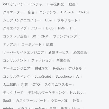
WEBデザイン
ベンチャー
事業開発
動画
クリエーター
広告
コンテンツ
HR Tech
CtoC
シェアリングエコノミー
Uber
フルリモート
クリエイティブ
バナー
BtoB
PMF
IT
コンテンツ企画
DX
CRM
ブランディング
テレアポ
コーポレート
総務
サーバーサイドエンジニア
新規サービス
経営企画
コンサルタント
ファッション
事業企画
データエンジニア
機械学習
Python
デジタル
コンサルティング
JavaScript
Salesforce
AI
人工知能
起業
CTO
スクラムマスター
テックリード
デジタルマーケティング
HubSpot
SaaS
カスタマーサポート
グローバル
外資
Adobe
イラストレーター
音楽
教育
Unity