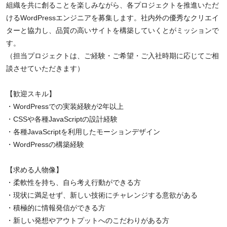
組織を共に創ることを楽しみながら、各プロジェクトを推進いただ
けるWordPressエンジニアを募集します。社内外の優秀なクリエイ
ターと協力し、品質の高いサイトを構築していくとがミッションで
す。
（担当プロジェクトは、ご経験・ご希望・ご入社時期に応じてご相
談させていただきます）
【歓迎スキル】
・WordPressでの実装経験が2年以上
・CSSや各種JavaScriptの設計経験
・各種JavaScriptを利用したモーションデザイン
・WordPressの構築経験
【求める人物像】
・柔軟性を持ち、自ら考え行動ができる方
・現状に満足せず、新しい技術にチャレンジする意欲がある
・積極的に情報発信ができる方
・新しい発想やアウトプットへのこだわりがある方