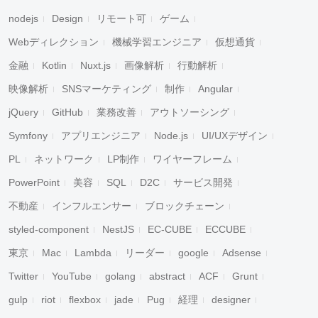
nodejs
Design
リモート可
ゲーム
Webディレクション
機械学習エンジニア
仮想通貨
金融
Kotlin
Nuxt.js
画像解析
行動解析
映像解析
SNSマーケティング
制作
Angular
jQuery
GitHub
業務改善
アウトソーシング
Symfony
アプリエンジニア
Node.js
UI/UXデザイン
PL
ネットワーク
LP制作
ワイヤーフレーム
PowerPoint
美容
SQL
D2C
サービス開発
不動産
インフルエンサー
ブロックチェーン
styled-component
NestJS
EC-CUBE
ECCUBE
東京
Mac
Lambda
リーダー
google
Adsense
Twitter
YouTube
golang
abstract
ACF
Grunt
gulp
riot
flexbox
jade
Pug
経理
designer