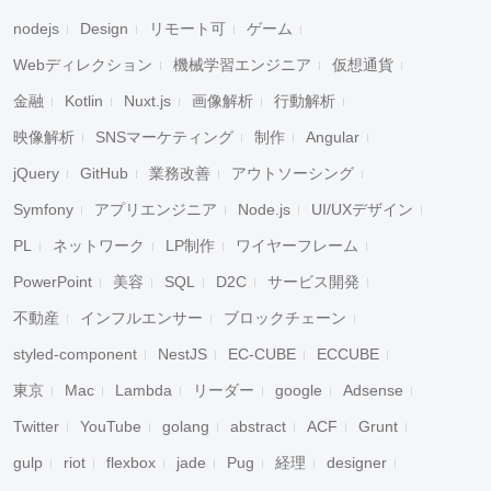
nodejs
Design
リモート可
ゲーム
Webディレクション
機械学習エンジニア
仮想通貨
金融
Kotlin
Nuxt.js
画像解析
行動解析
映像解析
SNSマーケティング
制作
Angular
jQuery
GitHub
業務改善
アウトソーシング
Symfony
アプリエンジニア
Node.js
UI/UXデザイン
PL
ネットワーク
LP制作
ワイヤーフレーム
PowerPoint
美容
SQL
D2C
サービス開発
不動産
インフルエンサー
ブロックチェーン
styled-component
NestJS
EC-CUBE
ECCUBE
東京
Mac
Lambda
リーダー
google
Adsense
Twitter
YouTube
golang
abstract
ACF
Grunt
gulp
riot
flexbox
jade
Pug
経理
designer