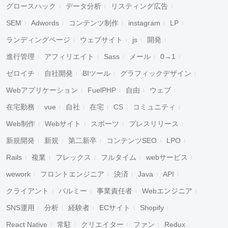
グロースハック
データ分析
リスティング広告
SEM
Adwords
コンテンツ制作
instagram
LP
ランディングページ
ウェブサイト
js
開発
進行管理
アフィリエイト
Sass
メール
0→1
ゼロイチ
自社開発
BIツール
グラフィックデザイン
Webアプリケーション
FuelPHP
自由
ウェブ
在宅勤務
vue
自社
在宅
CS
コミュニティ
Web制作
Webサイト
スポーツ
プレスリリース
新規開発
新規
第二新卒
コンテンツSEO
LPO
Rails
複業
フレックス
フルタイム
webサービス
wework
フロントエンジニア
決済
Java
API
クライアント
パルミー
事業責任者
Webエンジニア
SNS運用
分析
経験者
ECサイト
Shopify
React Native
常駐
クリエイター
ファン
Redux