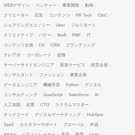
WEBデザイン
ベンチャー
事業開発
動画
クリエーター
広告
コンテンツ
HR Tech
CtoC
シェアリングエコノミー
Uber
フルリモート
クリエイティブ
バナー
BtoB
PMF
IT
コンテンツ企画
DX
CRM
ブランディング
テレアポ
コーポレート
総務
サーバーサイドエンジニア
新規サービス
経営企画
コンサルタント
ファッション
事業企画
データエンジニア
機械学習
Python
デジタル
コンサルティング
JavaScript
Salesforce
AI
人工知能
起業
CTO
スクラムマスター
テックリード
デジタルマーケティング
HubSpot
SaaS
カスタマーサポート
グローバル
外資
Adobe
イラストレーター
音楽
教育
Unity