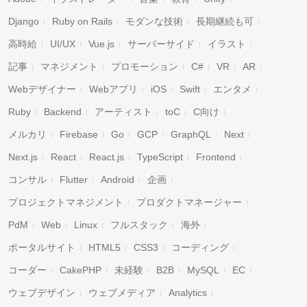
Django
Ruby on Rails
モダンな技術
長期継続も可
高時給
UI/UX
Vue.js
サーバーサイド
イラスト
記事
マネジメント
プロモーション
C#
VR
AR
Webデザイナー
Webアプリ
iOS
Swift
エンタメ
Ruby
Backend
アーティスト
toC
C向け
メルカリ
Firebase
Go
GCP
GraphQL
Next
Next.js
React
React.js
TypeScript
Frontend
コンサル
Flutter
Android
企画
プロジェクトマネジメント
プロダクトマネージャー
PdM
Web
Linux
フルスタック
海外
ポータルサイト
HTML5
CSS3
コーディング
コーダー
CakePHP
未経験
B2B
MySQL
EC
ウェブデザイン
ウェブメディア
Analytics