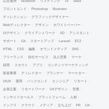
広告運用
facebook
リスティング
UI
Slack
フロントエンド
Photoshop
Illustrator
ディレクション
グラフィックデザイナー
Webディレクター
デザイン
ホワイトペーパー
UIデザイン
クライアントワーク
XD
アシスタント
サポート
Git
スタートアップ
Laravel
EC2
HTML
CSS
編集
オウンドメディア
SNS
フリーランス
自社サービス
法人営業
マーケ
採用
スカウト
アプリ
コンテンツマーケティング
新規事業
ディレクター
プランナー
マーケター
UIUX
運用
バックエンド
エンジニア
リモート
企画立案
リモートワーク
UXデザイン
営業
インサイドセールス
プラットフォーム
人材
インフラ
クラウド
メディア
立ち上げ
PR
UX