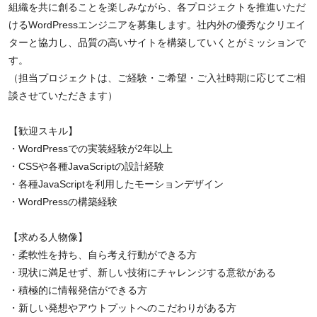
組織を共に創ることを楽しみながら、各プロジェクトを推進いただ
けるWordPressエンジニアを募集します。社内外の優秀なクリエイ
ターと協力し、品質の高いサイトを構築していくとがミッションで
す。
（担当プロジェクトは、ご経験・ご希望・ご入社時期に応じてご相
談させていただきます）
【歓迎スキル】
・WordPressでの実装経験が2年以上
・CSSや各種JavaScriptの設計経験
・各種JavaScriptを利用したモーションデザイン
・WordPressの構築経験
【求める人物像】
・柔軟性を持ち、自ら考え行動ができる方
・現状に満足せず、新しい技術にチャレンジする意欲がある
・積極的に情報発信ができる方
・新しい発想やアウトプットへのこだわりがある方