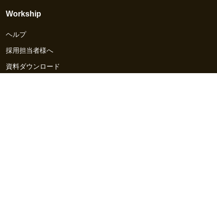
Workship
ヘルプ
採用担当者様へ
資料ダウンロード
その他のサービス
Workship EVENT
Workship MAGAZINE
Workship CAREER
関連サイト
GIGサイト
UXデザイン・プロトタイプ制作 - UX Design Lab
Webサイト制作 / CMS・マーケティングツール - LeadGrid
デザ