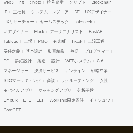
web3
nft
crypto
暗号資産
クリプト
Blockchain
IP
正社員
システムエンジニア
SE
UXデザイナー
UXリサーチャー
セールステック
salestech
UIデザイナー
Flask
データアナリスト
FastAPI
Tableau
上場
PMO
有楽町
Tiktok
上流工程
要件定義
基本設計
動画編集
英語
プログラマー
PG
詳細設計
製造
設計
WEBシステム
C＃
マネージャー
決済サービス
オンライン
戦略立案
SEOマーケティング
商談
リクルーティング
女性
モバイルアプリ
マッチングアプリ
分析基盤
Embulk
ETL
ELT
Workship限定案件
イチジュウ
ChatGPT