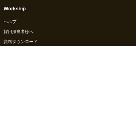
Workship
ヘルプ
採用担当者様へ
資料ダウンロード
その他のサービス
Workship EVENT
Workship MAGAZINE
Workship CAREER
関連サイト
GIGサイト
UXデザイン・プロトタイプ制作 - UX Design Lab
Webサイト制作 / CMS・マーケティングツール - LeadGrid
デザ