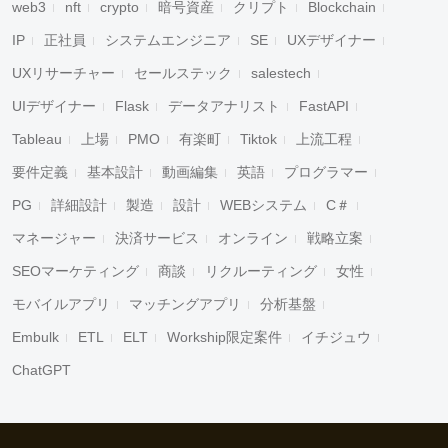
web3
nft
crypto
暗号資産
クリプト
Blockchain
IP
正社員
システムエンジニア
SE
UXデザイナー
UXリサーチャー
セールステック
salestech
UIデザイナー
Flask
データアナリスト
FastAPI
Tableau
上場
PMO
有楽町
Tiktok
上流工程
要件定義
基本設計
動画編集
英語
プログラマー
PG
詳細設計
製造
設計
WEBシステム
C＃
マネージャー
決済サービス
オンライン
戦略立案
SEOマーケティング
商談
リクルーティング
女性
モバイルアプリ
マッチングアプリ
分析基盤
Embulk
ETL
ELT
Workship限定案件
イチジュウ
ChatGPT