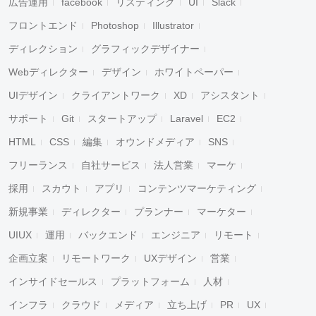
広告運用
facebook
リスティング
UI
Slack
フロントエンド
Photoshop
Illustrator
ディレクション
グラフィックデザイナー
Webディレクター
デザイン
ホワイトペーパー
UIデザイン
クライアントワーク
XD
アシスタント
サポート
Git
スタートアップ
Laravel
EC2
HTML
CSS
編集
オウンドメディア
SNS
フリーランス
自社サービス
法人営業
マーケ
採用
スカウト
アプリ
コンテンツマーケティング
新規事業
ディレクター
プランナー
マーケター
UIUX
運用
バックエンド
エンジニア
リモート
企画立案
リモートワーク
UXデザイン
営業
インサイドセールス
プラットフォーム
人材
インフラ
クラウド
メディア
立ち上げ
PR
UX