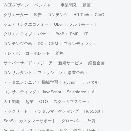
WEBデザイン
ベンチャー
事業開発
動画
クリエーター
広告
コンテンツ
HR Tech
CtoC
シェアリングエコノミー
Uber
フルリモート
クリエイティブ
バナー
BtoB
PMF
IT
コンテンツ企画
DX
CRM
ブランディング
テレアポ
コーポレート
総務
サーバーサイドエンジニア
新規サービス
経営企画
コンサルタント
ファッション
事業企画
データエンジニア
機械学習
Python
デジタル
コンサルティング
JavaScript
Salesforce
AI
人工知能
起業
CTO
スクラムマスター
テックリード
デジタルマーケティング
HubSpot
SaaS
カスタマーサポート
グローバル
外資
Adobe
イラストレーター
音楽
教育
Unity