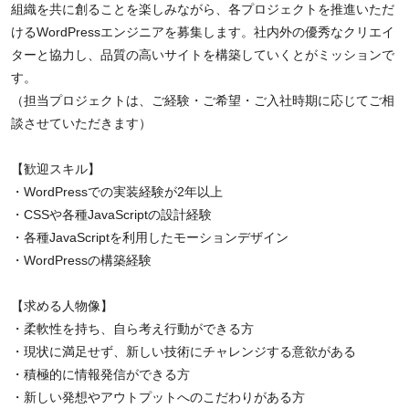
組織を共に創ることを楽しみながら、各プロジェクトを推進いただ
けるWordPressエンジニアを募集します。社内外の優秀なクリエイ
ターと協力し、品質の高いサイトを構築していくとがミッションで
す。
（担当プロジェクトは、ご経験・ご希望・ご入社時期に応じてご相
談させていただきます）
【歓迎スキル】
・WordPressでの実装経験が2年以上
・CSSや各種JavaScriptの設計経験
・各種JavaScriptを利用したモーションデザイン
・WordPressの構築経験
【求める人物像】
・柔軟性を持ち、自ら考え行動ができる方
・現状に満足せず、新しい技術にチャレンジする意欲がある
・積極的に情報発信ができる方
・新しい発想やアウトプットへのこだわりがある方