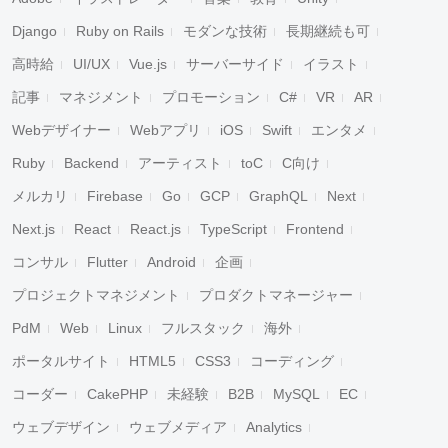
Django
Ruby on Rails
モダンな技術
長期継続も可
高時給
UI/UX
Vue.js
サーバーサイド
イラスト
記事
マネジメント
プロモーション
C#
VR
AR
Webデザイナー
Webアプリ
iOS
Swift
エンタメ
Ruby
Backend
アーティスト
toC
C向け
メルカリ
Firebase
Go
GCP
GraphQL
Next
Next.js
React
React.js
TypeScript
Frontend
コンサル
Flutter
Android
企画
プロジェクトマネジメント
プロダクトマネージャー
PdM
Web
Linux
フルスタック
海外
ポータルサイト
HTML5
CSS3
コーディング
コーダー
CakePHP
未経験
B2B
MySQL
EC
ウェブデザイン
ウェブメディア
Analytics