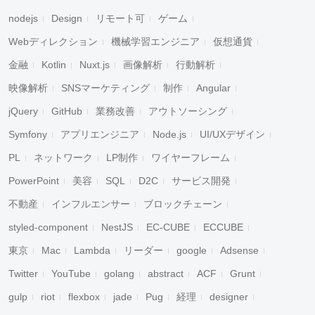
nodejs
Design
リモート可
ゲーム
Webディレクション
機械学習エンジニア
仮想通貨
金融
Kotlin
Nuxt.js
画像解析
行動解析
映像解析
SNSマーケティング
制作
Angular
jQuery
GitHub
業務改善
アウトソーシング
Symfony
アプリエンジニア
Node.js
UI/UXデザイン
PL
ネットワーク
LP制作
ワイヤーフレーム
PowerPoint
美容
SQL
D2C
サービス開発
不動産
インフルエンサー
ブロックチェーン
styled-component
NestJS
EC-CUBE
ECCUBE
東京
Mac
Lambda
リーダー
google
Adsense
Twitter
YouTube
golang
abstract
ACF
Grunt
gulp
riot
flexbox
jade
Pug
経理
designer