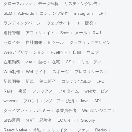
グロースハック
データ分析
リスティング広告
SEM
Adwords
コンテンツ制作
instagram
LP
ランディングページ
ウェブサイト
js
開発
進行管理
アフィリエイト
Sass
メール
0→1
ゼロイチ
自社開発
BIツール
グラフィックデザイン
Webアプリケーション
FuelPHP
自由
ウェブ
在宅勤務
vue
自社
在宅
CS
コミュニティ
Web制作
Webサイト
スポーツ
プレスリリース
新規開発
新規
第二新卒
コンテンツSEO
LPO
Rails
複業
フレックス
フルタイム
webサービス
wework
フロントエンジニア
決済
Java
API
クライアント
パルミー
事業責任者
Webエンジニア
SNS運用
分析
経験者
ECサイト
Shopify
React Native
常駐
クリエイター
ファン
Redux