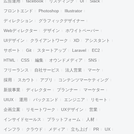
広告運用
facebook
リスティング
UI
Slack
フロントエンド
Photoshop
Illustrator
ディレクション
グラフィックデザイナー
Webディレクター
デザイン
ホワイトペーパー
UIデザイン
クライアントワーク
XD
アシスタント
サポート
Git
スタートアップ
Laravel
EC2
HTML
CSS
編集
オウンドメディア
SNS
フリーランス
自社サービス
法人営業
マーケ
採用
スカウト
アプリ
コンテンツマーケティング
新規事業
ディレクター
プランナー
マーケター
UIUX
運用
バックエンド
エンジニア
リモート
企画立案
リモートワーク
UXデザイン
営業
インサイドセールス
プラットフォーム
人材
インフラ
クラウド
メディア
立ち上げ
PR
UX