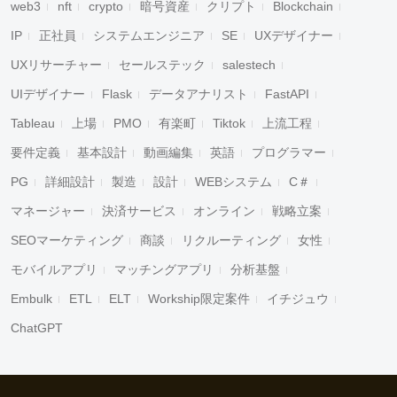
web3
nft
crypto
暗号資産
クリプト
Blockchain
IP
正社員
システムエンジニア
SE
UXデザイナー
UXリサーチャー
セールステック
salestech
UIデザイナー
Flask
データアナリスト
FastAPI
Tableau
上場
PMO
有楽町
Tiktok
上流工程
要件定義
基本設計
動画編集
英語
プログラマー
PG
詳細設計
製造
設計
WEBシステム
C＃
マネージャー
決済サービス
オンライン
戦略立案
SEOマーケティング
商談
リクルーティング
女性
モバイルアプリ
マッチングアプリ
分析基盤
Embulk
ETL
ELT
Workship限定案件
イチジュウ
ChatGPT