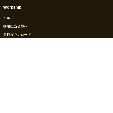
Workship
ヘルプ
採用担当者様へ
資料ダウンロード
その他のサービス
Workship EVENT
Workship MAGAZINE
Workship CAREER
関連サイト
GIGサイト
UXデザイン・プロトタイプ制作 - UX Design Lab
Webサイト制作 / CMS・マーケティングツール - LeadGrid
デザ