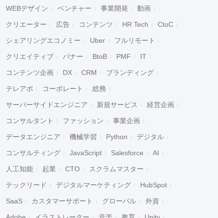
WEBデザイン
ベンチャー
事業開発
動画
クリエーター
広告
コンテンツ
HR Tech
CtoC
シェアリングエコノミー
Uber
フルリモート
クリエイティブ
バナー
BtoB
PMF
IT
コンテンツ企画
DX
CRM
ブランディング
テレアポ
コーポレート
総務
サーバーサイドエンジニア
新規サービス
経営企画
コンサルタント
ファッション
事業企画
データエンジニア
機械学習
Python
デジタル
コンサルティング
JavaScript
Salesforce
AI
人工知能
起業
CTO
スクラムマスター
テックリード
デジタルマーケティング
HubSpot
SaaS
カスタマーサポート
グローバル
外資
Adobe
イラストレーター
音楽
教育
Unity