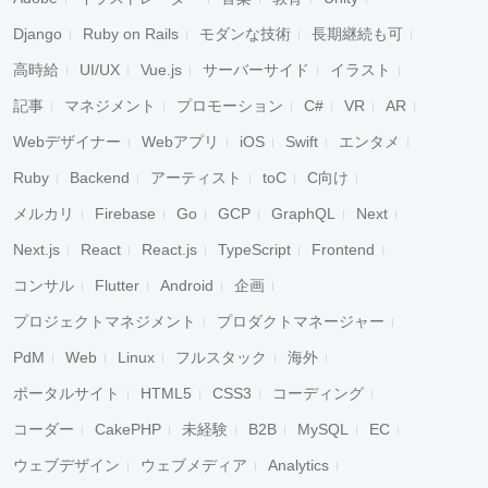
Django
Ruby on Rails
モダンな技術
長期継続も可
高時給
UI/UX
Vue.js
サーバーサイド
イラスト
記事
マネジメント
プロモーション
C#
VR
AR
Webデザイナー
Webアプリ
iOS
Swift
エンタメ
Ruby
Backend
アーティスト
toC
C向け
メルカリ
Firebase
Go
GCP
GraphQL
Next
Next.js
React
React.js
TypeScript
Frontend
コンサル
Flutter
Android
企画
プロジェクトマネジメント
プロダクトマネージャー
PdM
Web
Linux
フルスタック
海外
ポータルサイト
HTML5
CSS3
コーディング
コーダー
CakePHP
未経験
B2B
MySQL
EC
ウェブデザイン
ウェブメディア
Analytics