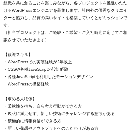
組織を共に創ることを楽しみながら、各プロジェクトを推進いただ
けるWordPressエンジニアを募集します。社内外の優秀なクリエイ
ターと協力し、品質の高いサイトを構築していくとがミッションで
す。
（担当プロジェクトは、ご経験・ご希望・ご入社時期に応じてご相
談させていただきます）
【歓迎スキル】
・WordPressでの実装経験が2年以上
・CSSや各種JavaScriptの設計経験
・各種JavaScriptを利用したモーションデザイン
・WordPressの構築経験
【求める人物像】
・柔軟性を持ち、自ら考え行動ができる方
・現状に満足せず、新しい技術にチャレンジする意欲がある
・積極的に情報発信ができる方
・新しい発想やアウトプットへのこだわりがある方