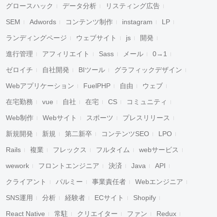
グロースハック
データ分析
リスティング広告
SEM
Adwords
コンテンツ制作
instagram
LP
ランディングページ
ウェブサイト
js
開発
進行管理
アフィリエイト
Sass
メール
0→1
ゼロイチ
自社開発
BIツール
グラフィックデザイン
Webアプリケーション
FuelPHP
自由
ウェブ
在宅勤務
vue
自社
在宅
CS
コミュニティ
Web制作
Webサイト
スポーツ
プレスリリース
新規開発
新規
第二新卒
コンテンツSEO
LPO
Rails
複業
フレックス
フルタイム
webサービス
wework
フロントエンジニア
決済
Java
API
クライアント
パルミー
事業責任者
Webエンジニア
SNS運用
分析
経験者
ECサイト
Shopify
React Native
常駐
クリエイター
ファン
Redux