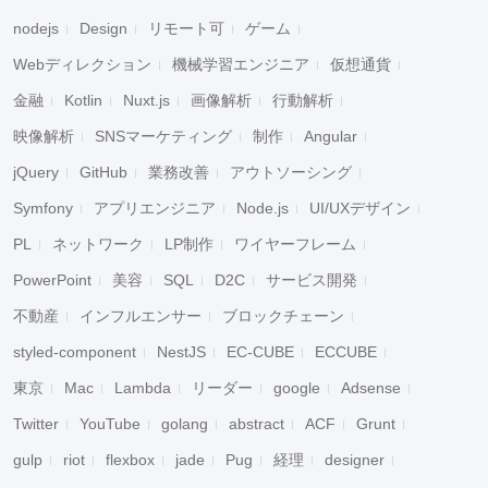
nodejs
Design
リモート可
ゲーム
Webディレクション
機械学習エンジニア
仮想通貨
金融
Kotlin
Nuxt.js
画像解析
行動解析
映像解析
SNSマーケティング
制作
Angular
jQuery
GitHub
業務改善
アウトソーシング
Symfony
アプリエンジニア
Node.js
UI/UXデザイン
PL
ネットワーク
LP制作
ワイヤーフレーム
PowerPoint
美容
SQL
D2C
サービス開発
不動産
インフルエンサー
ブロックチェーン
styled-component
NestJS
EC-CUBE
ECCUBE
東京
Mac
Lambda
リーダー
google
Adsense
Twitter
YouTube
golang
abstract
ACF
Grunt
gulp
riot
flexbox
jade
Pug
経理
designer