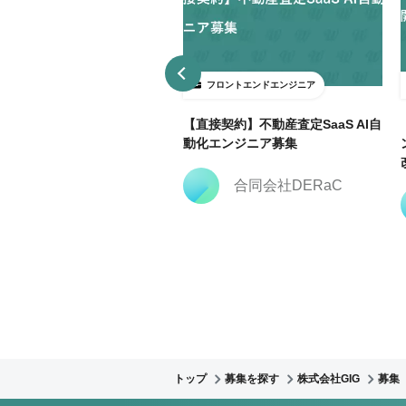
ロントエンドエンジニア
フロントエンドエンジニア
3日～ＯＫ】大手広告代理店で
【直接契約】不動産査定SaaS AI自
keting Cloud開発支援@飯田
動化エンジニア募集
合同会社DERaC
株式会社クリーク・ア
ンド・リバー社
トップ
募集を探す
株式会社GIG
募集