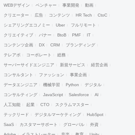
WEBデザイン
ベンチャー
事業開発
動画
クリエーター
広告
コンテンツ
HR Tech
CtoC
シェアリングエコノミー
Uber
フルリモート
クリエイティブ
バナー
BtoB
PMF
IT
コンテンツ企画
DX
CRM
ブランディング
テレアポ
コーポレート
総務
サーバーサイドエンジニア
新規サービス
経営企画
コンサルタント
ファッション
事業企画
データエンジニア
機械学習
Python
デジタル
コンサルティング
JavaScript
Salesforce
AI
人工知能
起業
CTO
スクラムマスター
テックリード
デジタルマーケティング
HubSpot
SaaS
カスタマーサポート
グローバル
外資
Adobe
イラストレーター
音楽
教育
Unity