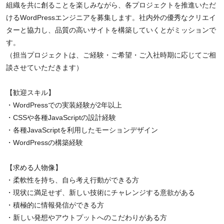
組織を共に創ることを楽しみながら、各プロジェクトを推進いただ
けるWordPressエンジニアを募集します。社内外の優秀なクリエイ
ターと協力し、品質の高いサイトを構築していくとがミッションで
す。
（担当プロジェクトは、ご経験・ご希望・ご入社時期に応じてご相
談させていただきます）
【歓迎スキル】
・WordPressでの実装経験が2年以上
・CSSや各種JavaScriptの設計経験
・各種JavaScriptを利用したモーションデザイン
・WordPressの構築経験
【求める人物像】
・柔軟性を持ち、自ら考え行動ができる方
・現状に満足せず、新しい技術にチャレンジする意欲がある
・積極的に情報発信ができる方
・新しい発想やアウトプットへのこだわりがある方