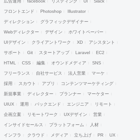
広告運用
facebook
リスティング
UI
Slack
フロントエンド
Photoshop
Illustrator
ディレクション
グラフィックデザイナー
Webディレクター
デザイン
ホワイトペーパー
UIデザイン
クライアントワーク
XD
アシスタント
サポート
Git
スタートアップ
Laravel
EC2
HTML
CSS
編集
オウンドメディア
SNS
フリーランス
自社サービス
法人営業
マーケ
採用
スカウト
アプリ
コンテンツマーケティング
新規事業
ディレクター
プランナー
マーケター
UIUX
運用
バックエンド
エンジニア
リモート
企画立案
リモートワーク
UXデザイン
営業
インサイドセールス
プラットフォーム
人材
インフラ
クラウド
メディア
立ち上げ
PR
UX