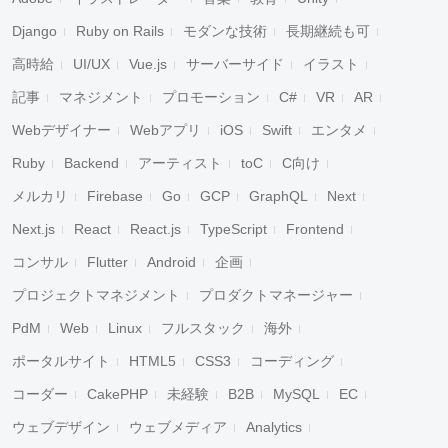
Django
Ruby on Rails
モダンな技術
長期継続も可
高時給
UI/UX
Vue.js
サーバーサイド
イラスト
記事
マネジメント
プロモーション
C#
VR
AR
Webデザイナー
Webアプリ
iOS
Swift
エンタメ
Ruby
Backend
アーティスト
toC
C向け
メルカリ
Firebase
Go
GCP
GraphQL
Next
Next.js
React
React.js
TypeScript
Frontend
コンサル
Flutter
Android
企画
プロジェクトマネジメント
プロダクトマネージャー
PdM
Web
Linux
フルスタック
海外
ポータルサイト
HTML5
CSS3
コーディング
コーダー
CakePHP
未経験
B2B
MySQL
EC
ウェブデザイン
ウェブメディア
Analytics