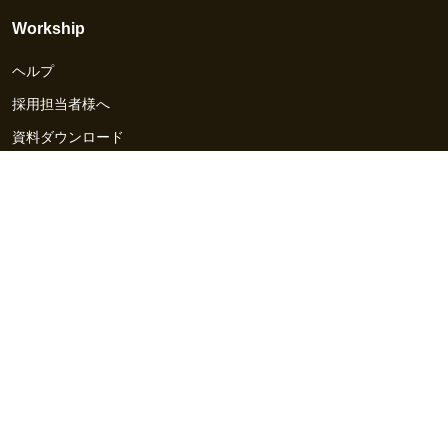
Workship
ヘルプ
採用担当者様へ
資料ダウンロード
その他のサービス
Workship EVENT
Workship MAGAZINE
Workship CAREER
関連サイト
GIGサイト
UXデザイン・プロトタイプ制作 - UX Design Lab
Webサイト制作 / CMS・マーケティングツール - LeadGrid
デザ