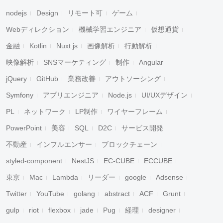
nodejs
Design
リモート可
ゲーム
Webディレクション
機械学習エンジニア
仮想通貨
金融
Kotlin
Nuxt.js
画像解析
行動解析
映像解析
SNSマーケティング
制作
Angular
jQuery
GitHub
業務改善
アウトソーシング
Symfony
アプリエンジニア
Node.js
UI/UXデザイン
PL
ネットワーク
LP制作
ワイヤーフレーム
PowerPoint
美容
SQL
D2C
サービス開発
不動産
インフルエンサー
ブロックチェーン
styled-component
NestJS
EC-CUBE
ECCUBE
東京
Mac
Lambda
リーダー
google
Adsense
Twitter
YouTube
golang
abstract
ACF
Grunt
gulp
riot
flexbox
jade
Pug
経理
designer