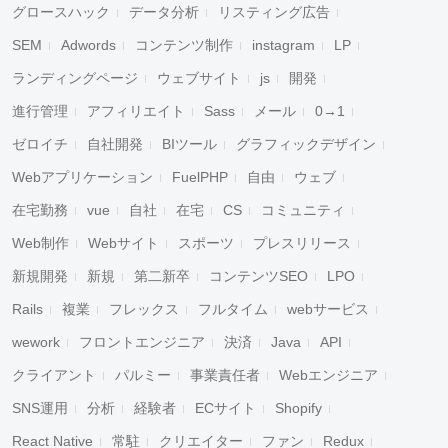
グロースハック
データ分析
リスティング広告
SEM
Adwords
コンテンツ制作
instagram
LP
ランディングページ
ウェブサイト
js
開発
進行管理
アフィリエイト
Sass
メール
0→1
ゼロイチ
自社開発
BIツール
グラフィックデザイン
Webアプリケーション
FuelPHP
自由
ウェブ
在宅勤務
vue
自社
在宅
CS
コミュニティ
Web制作
Webサイト
スポーツ
プレスリリース
新規開発
新規
第二新卒
コンテンツSEO
LPO
Rails
複業
フレックス
フルタイム
webサービス
wework
フロントエンジニア
決済
Java
API
クライアント
パルミー
事業責任者
Webエンジニア
SNS運用
分析
経験者
ECサイト
Shopify
React Native
常駐
クリエイター
ファン
Redux