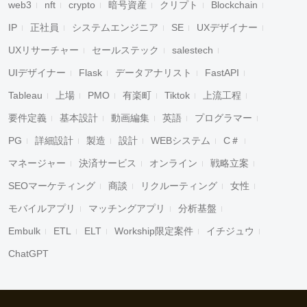
web3
nft
crypto
暗号資産
クリプト
Blockchain
IP
正社員
システムエンジニア
SE
UXデザイナー
UXリサーチャー
セールステック
salestech
UIデザイナー
Flask
データアナリスト
FastAPI
Tableau
上場
PMO
有楽町
Tiktok
上流工程
要件定義
基本設計
動画編集
英語
プログラマー
PG
詳細設計
製造
設計
WEBシステム
C＃
マネージャー
決済サービス
オンライン
戦略立案
SEOマーケティング
商談
リクルーティング
女性
モバイルアプリ
マッチングアプリ
分析基盤
Embulk
ETL
ELT
Workship限定案件
イチジュウ
ChatGPT