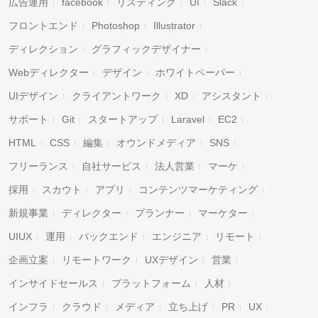
広告運用
facebook
リスティング
UI
Slack
フロントエンド
Photoshop
Illustrator
ディレクション
グラフィックデザイナー
Webディレクター
デザイン
ホワイトペーパー
UIデザイン
クライアントワーク
XD
アシスタント
サポート
Git
スタートアップ
Laravel
EC2
HTML
CSS
編集
オウンドメディア
SNS
フリーランス
自社サービス
法人営業
マーケ
採用
スカウト
アプリ
コンテンツマーケティング
新規事業
ディレクター
プランナー
マーケター
UIUX
運用
バックエンド
エンジニア
リモート
企画立案
リモートワーク
UXデザイン
営業
インサイドセールス
プラットフォーム
人材
インフラ
クラウド
メディア
立ち上げ
PR
UX