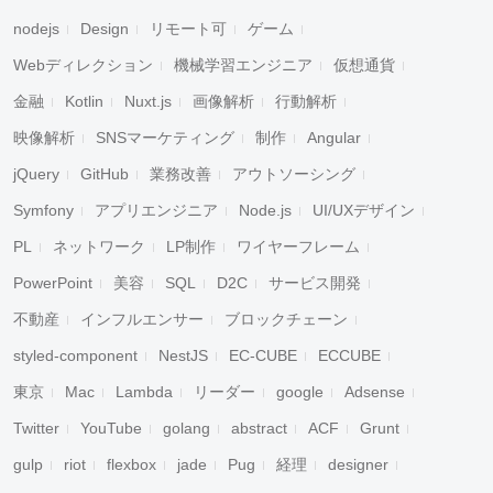
nodejs
Design
リモート可
ゲーム
Webディレクション
機械学習エンジニア
仮想通貨
金融
Kotlin
Nuxt.js
画像解析
行動解析
映像解析
SNSマーケティング
制作
Angular
jQuery
GitHub
業務改善
アウトソーシング
Symfony
アプリエンジニア
Node.js
UI/UXデザイン
PL
ネットワーク
LP制作
ワイヤーフレーム
PowerPoint
美容
SQL
D2C
サービス開発
不動産
インフルエンサー
ブロックチェーン
styled-component
NestJS
EC-CUBE
ECCUBE
東京
Mac
Lambda
リーダー
google
Adsense
Twitter
YouTube
golang
abstract
ACF
Grunt
gulp
riot
flexbox
jade
Pug
経理
designer