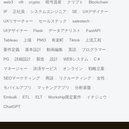
web3
nft
crypto
暗号資産
クリプト
Blockchain
IP
正社員
システムエンジニア
SE
UXデザイナー
UXリサーチャー
セールステック
salestech
UIデザイナー
Flask
データアナリスト
FastAPI
Tableau
上場
PMO
有楽町
Tiktok
上流工程
要件定義
基本設計
動画編集
英語
プログラマー
PG
詳細設計
製造
設計
WEBシステム
C＃
マネージャー
決済サービス
オンライン
戦略立案
SEOマーケティング
商談
リクルーティング
女性
モバイルアプリ
マッチングアプリ
分析基盤
Embulk
ETL
ELT
Workship限定案件
イチジュウ
ChatGPT