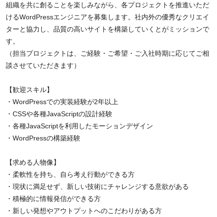
組織を共に創ることを楽しみながら、各プロジェクトを推進いただ
けるWordPressエンジニアを募集します。社内外の優秀なクリエイ
ターと協力し、品質の高いサイトを構築していくとがミッションで
す。
（担当プロジェクトは、ご経験・ご希望・ご入社時期に応じてご相
談させていただきます）
【歓迎スキル】
・WordPressでの実装経験が2年以上
・CSSや各種JavaScriptの設計経験
・各種JavaScriptを利用したモーションデザイン
・WordPressの構築経験
【求める人物像】
・柔軟性を持ち、自ら考え行動ができる方
・現状に満足せず、新しい技術にチャレンジする意欲がある
・積極的に情報発信ができる方
・新しい発想やアウトプットへのこだわりがある方