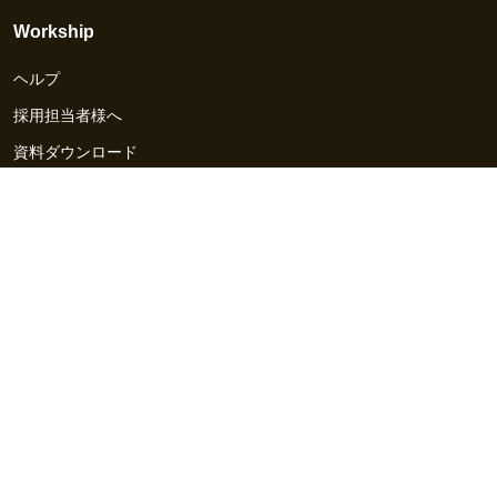
Workship
ヘルプ
採用担当者様へ
資料ダウンロード
その他のサービス
Workship EVENT
Workship MAGAZINE
Workship CAREER
関連サイト
GIGサイト
UXデザイン・プロトタイプ制作 - UX Design Lab
Webサイト制作 / CMS・マーケティングツール - LeadGrid
デザ