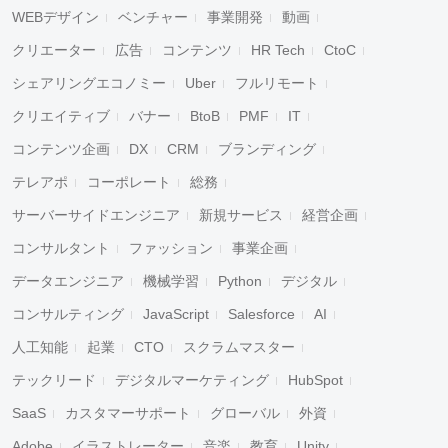
WEBデザイン
ベンチャー
事業開発
動画
クリエーター
広告
コンテンツ
HR Tech
CtoC
シェアリングエコノミー
Uber
フルリモート
クリエイティブ
バナー
BtoB
PMF
IT
コンテンツ企画
DX
CRM
ブランディング
テレアポ
コーポレート
総務
サーバーサイドエンジニア
新規サービス
経営企画
コンサルタント
ファッション
事業企画
データエンジニア
機械学習
Python
デジタル
コンサルティング
JavaScript
Salesforce
AI
人工知能
起業
CTO
スクラムマスター
テックリード
デジタルマーケティング
HubSpot
SaaS
カスタマーサポート
グローバル
外資
Adobe
イラストレーター
音楽
教育
Unity