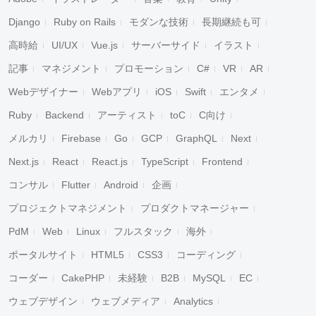
Django
Ruby on Rails
モダンな技術
長期継続も可
高時給
UI/UX
Vue.js
サーバーサイド
イラスト
記事
マネジメント
プロモーション
C#
VR
AR
Webデザイナー
Webアプリ
iOS
Swift
エンタメ
Ruby
Backend
アーティスト
toC
C向け
メルカリ
Firebase
Go
GCP
GraphQL
Next
Next.js
React
React.js
TypeScript
Frontend
コンサル
Flutter
Android
企画
プロジェクトマネジメント
プロダクトマネージャー
PdM
Web
Linux
フルスタック
海外
ポータルサイト
HTML5
CSS3
コーディング
コーダー
CakePHP
未経験
B2B
MySQL
EC
ウェブデザイン
ウェブメディア
Analytics