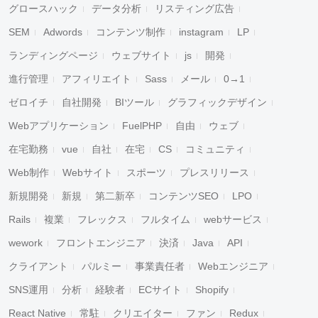
グロースハック
データ分析
リスティング広告
SEM
Adwords
コンテンツ制作
instagram
LP
ランディングページ
ウェブサイト
js
開発
進行管理
アフィリエイト
Sass
メール
0→1
ゼロイチ
自社開発
BIツール
グラフィックデザイン
Webアプリケーション
FuelPHP
自由
ウェブ
在宅勤務
vue
自社
在宅
CS
コミュニティ
Web制作
Webサイト
スポーツ
プレスリリース
新規開発
新規
第二新卒
コンテンツSEO
LPO
Rails
複業
フレックス
フルタイム
webサービス
wework
フロントエンジニア
決済
Java
API
クライアント
パルミー
事業責任者
Webエンジニア
SNS運用
分析
経験者
ECサイト
Shopify
React Native
常駐
クリエイター
ファン
Redux