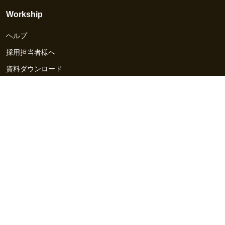
Workship
ヘルプ
採用担当者様へ
資料ダウンロード
その他のサービス
Workship EVENT
Workship MAGAZINE
Workship CAREER
関連サイト
GIGサイト
UXデザイン・プロトタイプ制作 - UX Design Lab
Webサイト制作 / CMS・マーケティングツール - LeadGrid
デザ