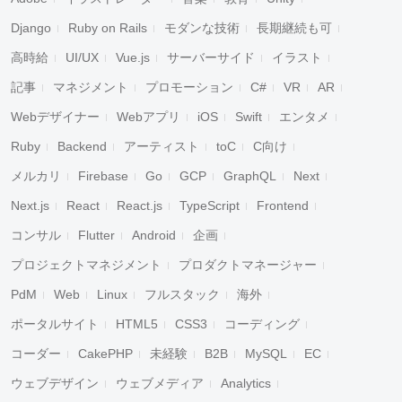
Django
Ruby on Rails
モダンな技術
長期継続も可
高時給
UI/UX
Vue.js
サーバーサイド
イラスト
記事
マネジメント
プロモーション
C#
VR
AR
Webデザイナー
Webアプリ
iOS
Swift
エンタメ
Ruby
Backend
アーティスト
toC
C向け
メルカリ
Firebase
Go
GCP
GraphQL
Next
Next.js
React
React.js
TypeScript
Frontend
コンサル
Flutter
Android
企画
プロジェクトマネジメント
プロダクトマネージャー
PdM
Web
Linux
フルスタック
海外
ポータルサイト
HTML5
CSS3
コーディング
コーダー
CakePHP
未経験
B2B
MySQL
EC
ウェブデザイン
ウェブメディア
Analytics