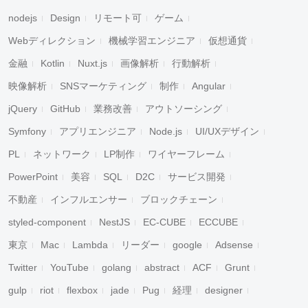
nodejs
Design
リモート可
ゲーム
Webディレクション
機械学習エンジニア
仮想通貨
金融
Kotlin
Nuxt.js
画像解析
行動解析
映像解析
SNSマーケティング
制作
Angular
jQuery
GitHub
業務改善
アウトソーシング
Symfony
アプリエンジニア
Node.js
UI/UXデザイン
PL
ネットワーク
LP制作
ワイヤーフレーム
PowerPoint
美容
SQL
D2C
サービス開発
不動産
インフルエンサー
ブロックチェーン
styled-component
NestJS
EC-CUBE
ECCUBE
東京
Mac
Lambda
リーダー
google
Adsense
Twitter
YouTube
golang
abstract
ACF
Grunt
gulp
riot
flexbox
jade
Pug
経理
designer