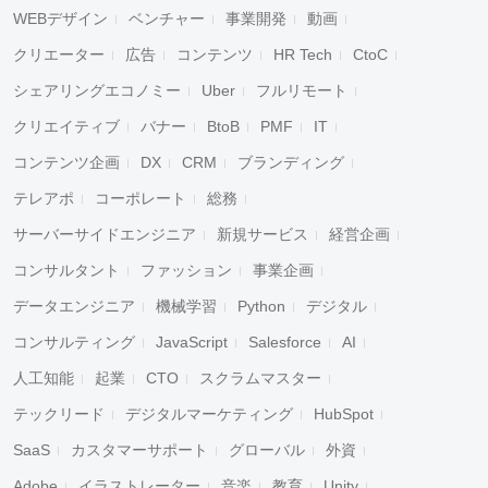
WEBデザイン
ベンチャー
事業開発
動画
クリエーター
広告
コンテンツ
HR Tech
CtoC
シェアリングエコノミー
Uber
フルリモート
クリエイティブ
バナー
BtoB
PMF
IT
コンテンツ企画
DX
CRM
ブランディング
テレアポ
コーポレート
総務
サーバーサイドエンジニア
新規サービス
経営企画
コンサルタント
ファッション
事業企画
データエンジニア
機械学習
Python
デジタル
コンサルティング
JavaScript
Salesforce
AI
人工知能
起業
CTO
スクラムマスター
テックリード
デジタルマーケティング
HubSpot
SaaS
カスタマーサポート
グローバル
外資
Adobe
イラストレーター
音楽
教育
Unity