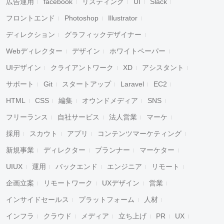
広告運用
facebook
リスティング
UI
Slack
フロントエンド
Photoshop
Illustrator
ディレクション
グラフィックデザイナー
Webディレクター
デザイン
ホワイトペーパー
UIデザイン
クライアントワーク
XD
アシスタント
サポート
Git
スタートアップ
Laravel
EC2
HTML
CSS
編集
オウンドメディア
SNS
フリーランス
自社サービス
法人営業
マーケ
採用
スカウト
アプリ
コンテンツマーケティング
新規事業
ディレクター
プランナー
マーケター
UIUX
運用
バックエンド
エンジニア
リモート
企画立案
リモートワーク
UXデザイン
営業
インサイドセールス
プラットフォーム
人材
インフラ
クラウド
メディア
立ち上げ
PR
UX