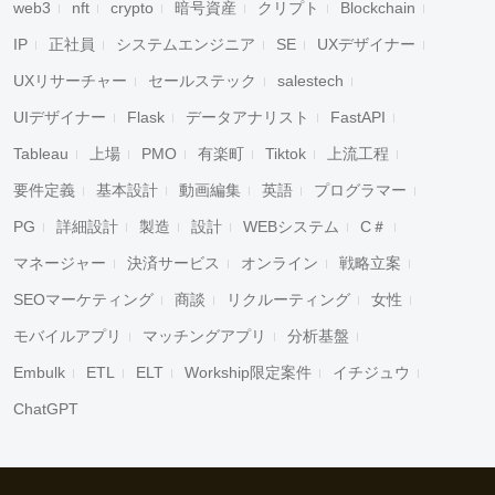
web3
nft
crypto
暗号資産
クリプト
Blockchain
IP
正社員
システムエンジニア
SE
UXデザイナー
UXリサーチャー
セールステック
salestech
UIデザイナー
Flask
データアナリスト
FastAPI
Tableau
上場
PMO
有楽町
Tiktok
上流工程
要件定義
基本設計
動画編集
英語
プログラマー
PG
詳細設計
製造
設計
WEBシステム
C＃
マネージャー
決済サービス
オンライン
戦略立案
SEOマーケティング
商談
リクルーティング
女性
モバイルアプリ
マッチングアプリ
分析基盤
Embulk
ETL
ELT
Workship限定案件
イチジュウ
ChatGPT