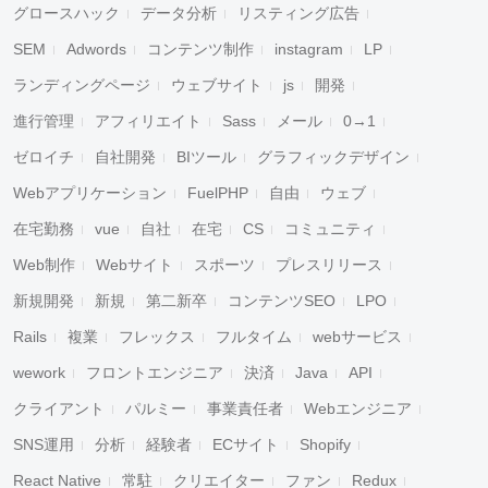
グロースハック
データ分析
リスティング広告
SEM
Adwords
コンテンツ制作
instagram
LP
ランディングページ
ウェブサイト
js
開発
進行管理
アフィリエイト
Sass
メール
0→1
ゼロイチ
自社開発
BIツール
グラフィックデザイン
Webアプリケーション
FuelPHP
自由
ウェブ
在宅勤務
vue
自社
在宅
CS
コミュニティ
Web制作
Webサイト
スポーツ
プレスリリース
新規開発
新規
第二新卒
コンテンツSEO
LPO
Rails
複業
フレックス
フルタイム
webサービス
wework
フロントエンジニア
決済
Java
API
クライアント
パルミー
事業責任者
Webエンジニア
SNS運用
分析
経験者
ECサイト
Shopify
React Native
常駐
クリエイター
ファン
Redux