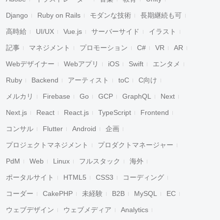
Django
Ruby on Rails
モダンな技術
長期継続も可
高時給
UI/UX
Vue.js
サーバーサイド
イラスト
記事
マネジメント
プロモーション
C#
VR
AR
Webデザイナー
Webアプリ
iOS
Swift
エンタメ
Ruby
Backend
アーティスト
toC
C向け
メルカリ
Firebase
Go
GCP
GraphQL
Next
Next.js
React
React.js
TypeScript
Frontend
コンサル
Flutter
Android
企画
プロジェクトマネジメント
プロダクトマネージャー
PdM
Web
Linux
フルスタック
海外
ポータルサイト
HTML5
CSS3
コーディング
コーダー
CakePHP
未経験
B2B
MySQL
EC
ウェブデザイン
ウェブメディア
Analytics