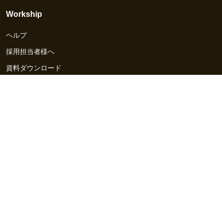
Workship
ヘルプ
採用担当者様へ
資料ダウンロード
その他のサービス
Workship EVENT
Workship MAGAZINE
Workship CAREER
関連サイト
GIGサイト
UXデザイン・プロトタイプ制作 - UX Design Lab
Webサイト制作 / CMS・マーケティングツール - LeadGrid
デザ