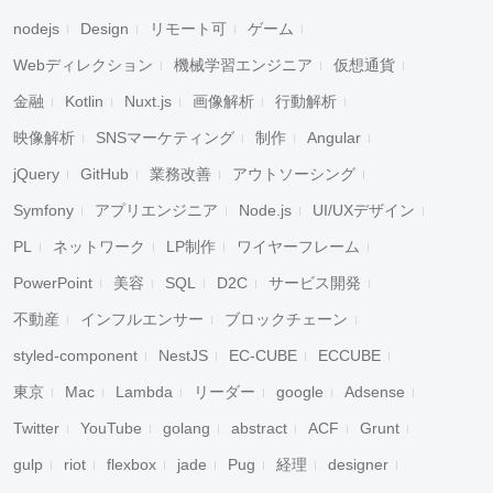
nodejs
Design
リモート可
ゲーム
Webディレクション
機械学習エンジニア
仮想通貨
金融
Kotlin
Nuxt.js
画像解析
行動解析
映像解析
SNSマーケティング
制作
Angular
jQuery
GitHub
業務改善
アウトソーシング
Symfony
アプリエンジニア
Node.js
UI/UXデザイン
PL
ネットワーク
LP制作
ワイヤーフレーム
PowerPoint
美容
SQL
D2C
サービス開発
不動産
インフルエンサー
ブロックチェーン
styled-component
NestJS
EC-CUBE
ECCUBE
東京
Mac
Lambda
リーダー
google
Adsense
Twitter
YouTube
golang
abstract
ACF
Grunt
gulp
riot
flexbox
jade
Pug
経理
designer