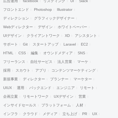
広告運用
facebook
リスティング
UI
Slack
フロントエンド
Photoshop
Illustrator
ディレクション
グラフィックデザイナー
Webディレクター
デザイン
ホワイトペーパー
UIデザイン
クライアントワーク
XD
アシスタント
サポート
Git
スタートアップ
Laravel
EC2
HTML
CSS
編集
オウンドメディア
SNS
フリーランス
自社サービス
法人営業
マーケ
採用
スカウト
アプリ
コンテンツマーケティング
新規事業
ディレクター
プランナー
マーケター
UIUX
運用
バックエンド
エンジニア
リモート
企画立案
リモートワーク
UXデザイン
営業
インサイドセールス
プラットフォーム
人材
インフラ
クラウド
メディア
立ち上げ
PR
UX