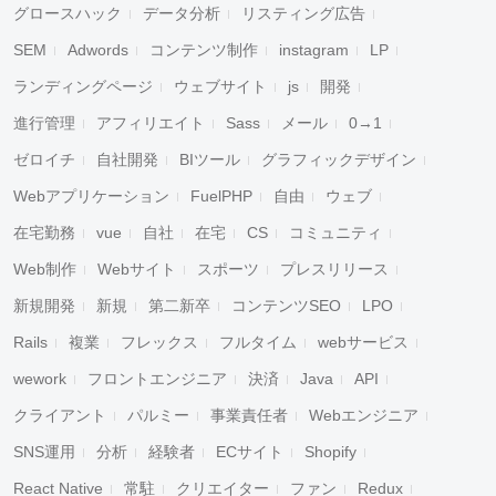
グロースハック
データ分析
リスティング広告
SEM
Adwords
コンテンツ制作
instagram
LP
ランディングページ
ウェブサイト
js
開発
進行管理
アフィリエイト
Sass
メール
0→1
ゼロイチ
自社開発
BIツール
グラフィックデザイン
Webアプリケーション
FuelPHP
自由
ウェブ
在宅勤務
vue
自社
在宅
CS
コミュニティ
Web制作
Webサイト
スポーツ
プレスリリース
新規開発
新規
第二新卒
コンテンツSEO
LPO
Rails
複業
フレックス
フルタイム
webサービス
wework
フロントエンジニア
決済
Java
API
クライアント
パルミー
事業責任者
Webエンジニア
SNS運用
分析
経験者
ECサイト
Shopify
React Native
常駐
クリエイター
ファン
Redux