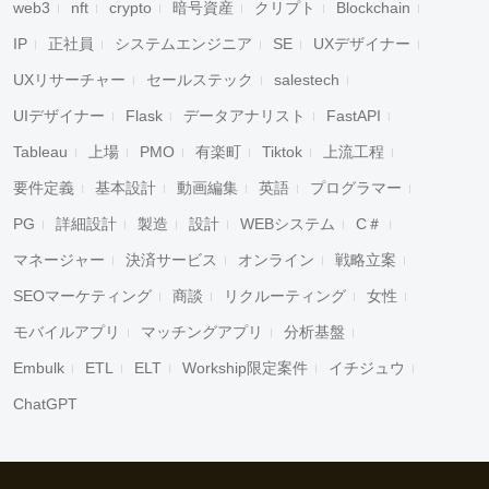
web3
nft
crypto
暗号資産
クリプト
Blockchain
IP
正社員
システムエンジニア
SE
UXデザイナー
UXリサーチャー
セールステック
salestech
UIデザイナー
Flask
データアナリスト
FastAPI
Tableau
上場
PMO
有楽町
Tiktok
上流工程
要件定義
基本設計
動画編集
英語
プログラマー
PG
詳細設計
製造
設計
WEBシステム
C＃
マネージャー
決済サービス
オンライン
戦略立案
SEOマーケティング
商談
リクルーティング
女性
モバイルアプリ
マッチングアプリ
分析基盤
Embulk
ETL
ELT
Workship限定案件
イチジュウ
ChatGPT