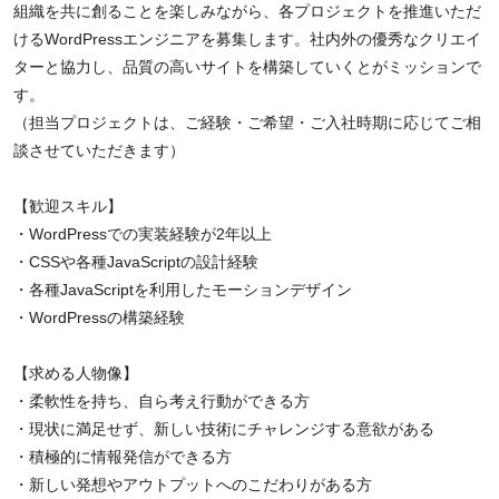
組織を共に創ることを楽しみながら、各プロジェクトを推進いただ
けるWordPressエンジニアを募集します。社内外の優秀なクリエイ
ターと協力し、品質の高いサイトを構築していくとがミッションで
す。
（担当プロジェクトは、ご経験・ご希望・ご入社時期に応じてご相
談させていただきます）
【歓迎スキル】
・WordPressでの実装経験が2年以上
・CSSや各種JavaScriptの設計経験
・各種JavaScriptを利用したモーションデザイン
・WordPressの構築経験
【求める人物像】
・柔軟性を持ち、自ら考え行動ができる方
・現状に満足せず、新しい技術にチャレンジする意欲がある
・積極的に情報発信ができる方
・新しい発想やアウトプットへのこだわりがある方