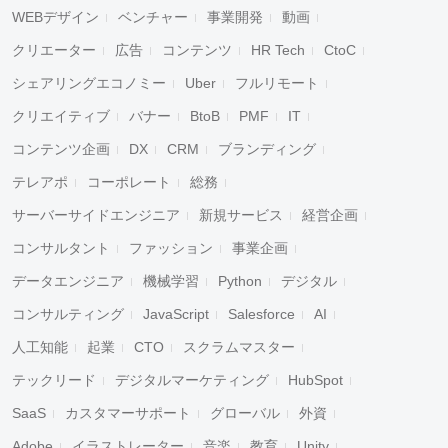
WEBデザイン
ベンチャー
事業開発
動画
クリエーター
広告
コンテンツ
HR Tech
CtoC
シェアリングエコノミー
Uber
フルリモート
クリエイティブ
バナー
BtoB
PMF
IT
コンテンツ企画
DX
CRM
ブランディング
テレアポ
コーポレート
総務
サーバーサイドエンジニア
新規サービス
経営企画
コンサルタント
ファッション
事業企画
データエンジニア
機械学習
Python
デジタル
コンサルティング
JavaScript
Salesforce
AI
人工知能
起業
CTO
スクラムマスター
テックリード
デジタルマーケティング
HubSpot
SaaS
カスタマーサポート
グローバル
外資
Adobe
イラストレーター
音楽
教育
Unity