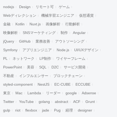
nodejs
Design
リモート可
ゲーム
Webディレクション
機械学習エンジニア
仮想通貨
金融
Kotlin
Nuxt.js
画像解析
行動解析
映像解析
SNSマーケティング
制作
Angular
jQuery
GitHub
業務改善
アウトソーシング
Symfony
アプリエンジニア
Node.js
UI/UXデザイン
PL
ネットワーク
LP制作
ワイヤーフレーム
PowerPoint
美容
SQL
D2C
サービス開発
不動産
インフルエンサー
ブロックチェーン
styled-component
NestJS
EC-CUBE
ECCUBE
東京
Mac
Lambda
リーダー
google
Adsense
Twitter
YouTube
golang
abstract
ACF
Grunt
gulp
riot
flexbox
jade
Pug
経理
designer