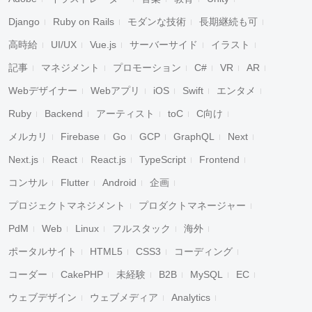
Django
Ruby on Rails
モダンな技術
長期継続も可
高時給
UI/UX
Vue.js
サーバーサイド
イラスト
記事
マネジメント
プロモーション
C#
VR
AR
Webデザイナー
Webアプリ
iOS
Swift
エンタメ
Ruby
Backend
アーティスト
toC
C向け
メルカリ
Firebase
Go
GCP
GraphQL
Next
Next.js
React
React.js
TypeScript
Frontend
コンサル
Flutter
Android
企画
プロジェクトマネジメント
プロダクトマネージャー
PdM
Web
Linux
フルスタック
海外
ポータルサイト
HTML5
CSS3
コーディング
コーダー
CakePHP
未経験
B2B
MySQL
EC
ウェブデザイン
ウェブメディア
Analytics