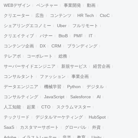
WEBデザイン
ベンチャー
事業開発
動画
クリエーター
広告
コンテンツ
HR Tech
CtoC
シェアリングエコノミー
Uber
フルリモート
クリエイティブ
バナー
BtoB
PMF
IT
コンテンツ企画
DX
CRM
ブランディング
テレアポ
コーポレート
総務
サーバーサイドエンジニア
新規サービス
経営企画
コンサルタント
ファッション
事業企画
データエンジニア
機械学習
Python
デジタル
コンサルティング
JavaScript
Salesforce
AI
人工知能
起業
CTO
スクラムマスター
テックリード
デジタルマーケティング
HubSpot
SaaS
カスタマーサポート
グローバル
外資
Adobe
イラストレーター
音楽
教育
Unity