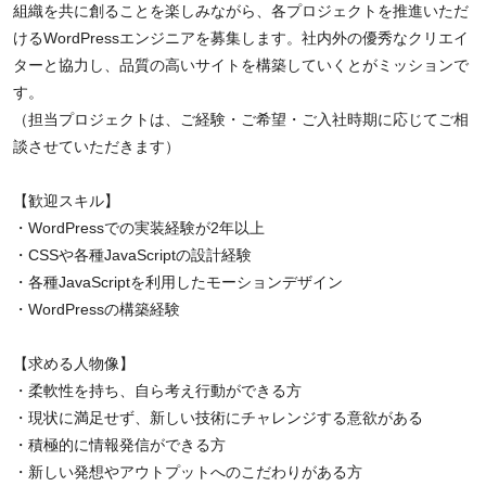
組織を共に創ることを楽しみながら、各プロジェクトを推進いただ
けるWordPressエンジニアを募集します。社内外の優秀なクリエイ
ターと協力し、品質の高いサイトを構築していくとがミッションで
す。
（担当プロジェクトは、ご経験・ご希望・ご入社時期に応じてご相
談させていただきます）
【歓迎スキル】
・WordPressでの実装経験が2年以上
・CSSや各種JavaScriptの設計経験
・各種JavaScriptを利用したモーションデザイン
・WordPressの構築経験
【求める人物像】
・柔軟性を持ち、自ら考え行動ができる方
・現状に満足せず、新しい技術にチャレンジする意欲がある
・積極的に情報発信ができる方
・新しい発想やアウトプットへのこだわりがある方