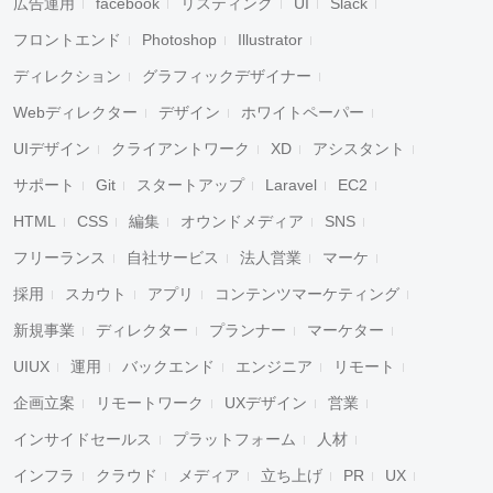
広告運用
facebook
リスティング
UI
Slack
フロントエンド
Photoshop
Illustrator
ディレクション
グラフィックデザイナー
Webディレクター
デザイン
ホワイトペーパー
UIデザイン
クライアントワーク
XD
アシスタント
サポート
Git
スタートアップ
Laravel
EC2
HTML
CSS
編集
オウンドメディア
SNS
フリーランス
自社サービス
法人営業
マーケ
採用
スカウト
アプリ
コンテンツマーケティング
新規事業
ディレクター
プランナー
マーケター
UIUX
運用
バックエンド
エンジニア
リモート
企画立案
リモートワーク
UXデザイン
営業
インサイドセールス
プラットフォーム
人材
インフラ
クラウド
メディア
立ち上げ
PR
UX