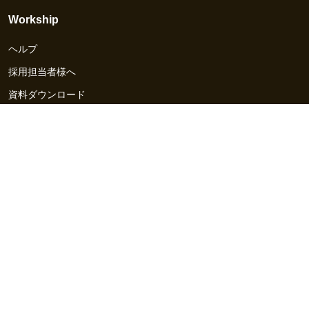
Workship
ヘルプ
採用担当者様へ
資料ダウンロード
その他のサービス
Workship EVENT
Workship MAGAZINE
Workship CAREER
関連サイト
GIGサイト
UXデザイン・プロトタイプ制作 - UX Design Lab
Webサイト制作 / CMS・マーケティングツール - LeadGrid
デザ