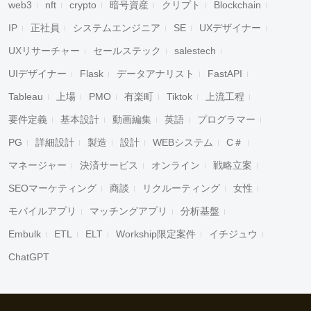
web3
nft
crypto
暗号資産
クリプト
Blockchain
IP
正社員
システムエンジニア
SE
UXデザイナー
UXリサーチャー
セールステック
salestech
UIデザイナー
Flask
データアナリスト
FastAPI
Tableau
上場
PMO
有楽町
Tiktok
上流工程
要件定義
基本設計
動画編集
英語
プログラマー
PG
詳細設計
製造
設計
WEBシステム
C＃
マネージャー
決済サービス
オンライン
戦略立案
SEOマーケティング
商談
リクルーティング
女性
モバイルアプリ
マッチングアプリ
分析基盤
Embulk
ETL
ELT
Workship限定案件
イチジュウ
ChatGPT