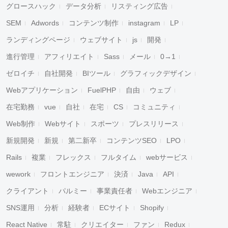
グロースハック
データ分析
リスティング広告
SEM
Adwords
コンテンツ制作
instagram
LP
ランディングページ
ウェブサイト
js
開発
進行管理
アフィリエイト
Sass
メール
0→1
ゼロイチ
自社開発
BIツール
グラフィックデザイン
Webアプリケーション
FuelPHP
自由
ウェブ
在宅勤務
vue
自社
在宅
CS
コミュニティ
Web制作
Webサイト
スポーツ
プレスリリース
新規開発
新規
第二新卒
コンテンツSEO
LPO
Rails
複業
フレックス
フルタイム
webサービス
wework
フロントエンジニア
決済
Java
API
クライアント
パルミー
事業責任者
Webエンジニア
SNS運用
分析
経験者
ECサイト
Shopify
React Native
常駐
クリエイター
ファン
Redux