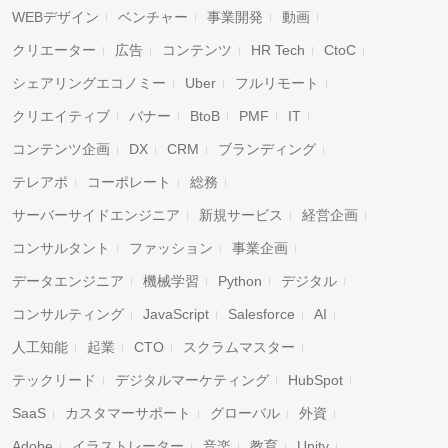
WEBデザイン
ベンチャー
事業開発
動画
クリエーター
広告
コンテンツ
HR Tech
CtoC
シェアリングエコノミー
Uber
フルリモート
クリエイティブ
バナー
BtoB
PMF
IT
コンテンツ企画
DX
CRM
ブランディング
テレアポ
コーポレート
総務
サーバーサイドエンジニア
新規サービス
経営企画
コンサルタント
ファッション
事業企画
データエンジニア
機械学習
Python
デジタル
コンサルティング
JavaScript
Salesforce
AI
人工知能
起業
CTO
スクラムマスター
テックリード
デジタルマーケティング
HubSpot
SaaS
カスタマーサポート
グローバル
外資
Adobe
イラストレーター
音楽
教育
Unity