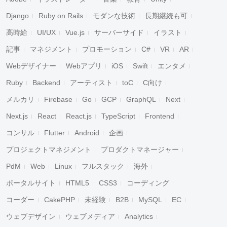
Django
Ruby on Rails
モダンな技術
長期継続も可
高時給
UI/UX
Vue.js
サーバーサイド
イラスト
記事
マネジメント
プロモーション
C#
VR
AR
Webデザイナー
Webアプリ
iOS
Swift
エンタメ
Ruby
Backend
アーティスト
toC
C向け
メルカリ
Firebase
Go
GCP
GraphQL
Next
Next.js
React
React.js
TypeScript
Frontend
コンサル
Flutter
Android
企画
プロジェクトマネジメント
プロダクトマネージャー
PdM
Web
Linux
フルスタック
海外
ポータルサイト
HTML5
CSS3
コーディング
コーダー
CakePHP
未経験
B2B
MySQL
EC
ウェブデザイン
ウェブメディア
Analytics