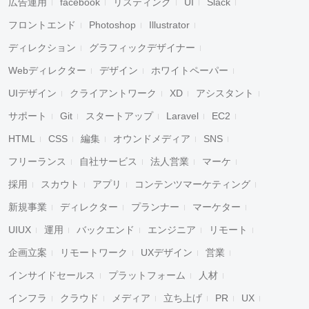
広告運用
facebook
リスティング
UI
Slack
フロントエンド
Photoshop
Illustrator
ディレクション
グラフィックデザイナー
Webディレクター
デザイン
ホワイトペーパー
UIデザイン
クライアントワーク
XD
アシスタント
サポート
Git
スタートアップ
Laravel
EC2
HTML
CSS
編集
オウンドメディア
SNS
フリーランス
自社サービス
法人営業
マーケ
採用
スカウト
アプリ
コンテンツマーケティング
新規事業
ディレクター
プランナー
マーケター
UIUX
運用
バックエンド
エンジニア
リモート
企画立案
リモートワーク
UXデザイン
営業
インサイドセールス
プラットフォーム
人材
インフラ
クラウド
メディア
立ち上げ
PR
UX