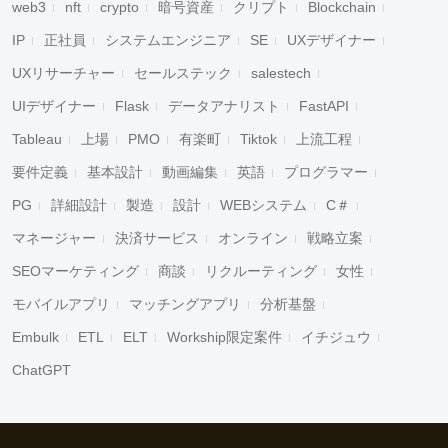
web3
nft
crypto
暗号資産
クリプト
Blockchain
IP
正社員
システムエンジニア
SE
UXデザイナー
UXリサーチャー
セールステック
salestech
UIデザイナー
Flask
データアナリスト
FastAPI
Tableau
上場
PMO
有楽町
Tiktok
上流工程
要件定義
基本設計
動画編集
英語
プログラマー
PG
詳細設計
製造
設計
WEBシステム
C＃
マネージャー
決済サービス
オンライン
戦略立案
SEOマーケティング
商談
リクルーティング
女性
モバイルアプリ
マッチングアプリ
分析基盤
Embulk
ETL
ELT
Workship限定案件
イチジュウ
ChatGPT