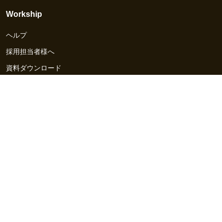
Workship
ヘルプ
採用担当者様へ
資料ダウンロード
その他のサービス
Workship EVENT
Workship MAGAZINE
Workship CAREER
関連サイト
GIGサイト
UXデザイン・プロトタイプ制作 - UX Design Lab
Webサイト制作 / CMS・マーケティングツール - LeadGrid
デザ