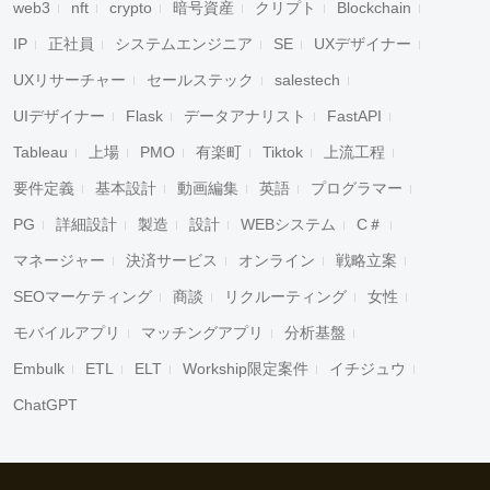
web3
nft
crypto
暗号資産
クリプト
Blockchain
IP
正社員
システムエンジニア
SE
UXデザイナー
UXリサーチャー
セールステック
salestech
UIデザイナー
Flask
データアナリスト
FastAPI
Tableau
上場
PMO
有楽町
Tiktok
上流工程
要件定義
基本設計
動画編集
英語
プログラマー
PG
詳細設計
製造
設計
WEBシステム
C＃
マネージャー
決済サービス
オンライン
戦略立案
SEOマーケティング
商談
リクルーティング
女性
モバイルアプリ
マッチングアプリ
分析基盤
Embulk
ETL
ELT
Workship限定案件
イチジュウ
ChatGPT