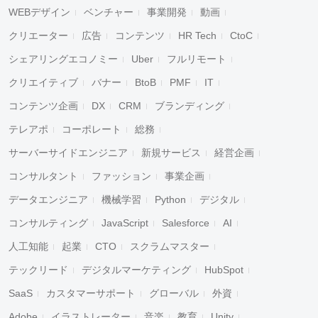
WEBデザイン
ベンチャー
事業開発
動画
クリエーター
広告
コンテンツ
HR Tech
CtoC
シェアリングエコノミー
Uber
フルリモート
クリエイティブ
バナー
BtoB
PMF
IT
コンテンツ企画
DX
CRM
ブランディング
テレアポ
コーポレート
総務
サーバーサイドエンジニア
新規サービス
経営企画
コンサルタント
ファッション
事業企画
データエンジニア
機械学習
Python
デジタル
コンサルティング
JavaScript
Salesforce
AI
人工知能
起業
CTO
スクラムマスター
テックリード
デジタルマーケティング
HubSpot
SaaS
カスタマーサポート
グローバル
外資
Adobe
イラストレーター
音楽
教育
Unity