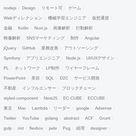
nodejs
Design
リモート可
ゲーム
Webディレクション
機械学習エンジニア
仮想通貨
金融
Kotlin
Nuxt.js
画像解析
行動解析
映像解析
SNSマーケティング
制作
Angular
jQuery
GitHub
業務改善
アウトソーシング
Symfony
アプリエンジニア
Node.js
UI/UXデザイン
PL
ネットワーク
LP制作
ワイヤーフレーム
PowerPoint
美容
SQL
D2C
サービス開発
不動産
インフルエンサー
ブロックチェーン
styled-component
NestJS
EC-CUBE
ECCUBE
東京
Mac
Lambda
リーダー
google
Adsense
Twitter
YouTube
golang
abstract
ACF
Grunt
gulp
riot
flexbox
jade
Pug
経理
designer