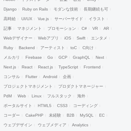
Django
Ruby on Rails
モダンな技術
長期継続も可
高時給
UI/UX
Vue.js
サーバーサイド
イラスト
記事
マネジメント
プロモーション
C#
VR
AR
Webデザイナー
Webアプリ
iOS
Swift
エンタメ
Ruby
Backend
アーティスト
toC
C向け
メルカリ
Firebase
Go
GCP
GraphQL
Next
Next.js
React
React.js
TypeScript
Frontend
コンサル
Flutter
Android
企画
プロジェクトマネジメント
プロダクトマネージャー
PdM
Web
Linux
フルスタック
海外
ポータルサイト
HTML5
CSS3
コーディング
コーダー
CakePHP
未経験
B2B
MySQL
EC
ウェブデザイン
ウェブメディア
Analytics