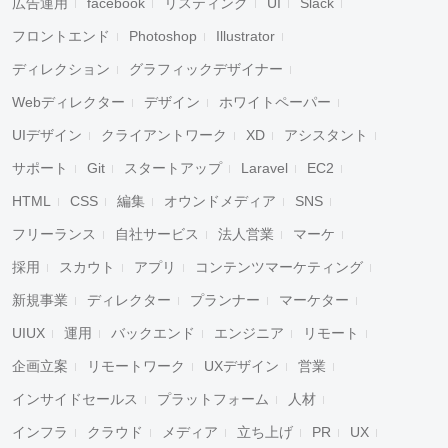
広告運用
facebook
リスティング
UI
Slack
フロントエンド
Photoshop
Illustrator
ディレクション
グラフィックデザイナー
Webディレクター
デザイン
ホワイトペーパー
UIデザイン
クライアントワーク
XD
アシスタント
サポート
Git
スタートアップ
Laravel
EC2
HTML
CSS
編集
オウンドメディア
SNS
フリーランス
自社サービス
法人営業
マーケ
採用
スカウト
アプリ
コンテンツマーケティング
新規事業
ディレクター
プランナー
マーケター
UIUX
運用
バックエンド
エンジニア
リモート
企画立案
リモートワーク
UXデザイン
営業
インサイドセールス
プラットフォーム
人材
インフラ
クラウド
メディア
立ち上げ
PR
UX