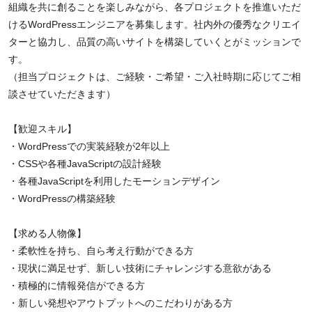
組織を共に創ることを楽しみながら、各プロジェクトを推進いただ
けるWordPressエンジニアを募集します。社内外の優秀なクリエイ
ターと協力し、品質の高いサイトを構築していくとがミッションで
す。
（担当プロジェクトは、ご経験・ご希望・ご入社時期に応じてご相
談させていただきます）
【歓迎スキル】
・WordPressでの実装経験が2年以上
・CSSや各種JavaScriptの設計経験
・各種JavaScriptを利用したモーションデザイン
・WordPressの構築経験
【求める人物像】
・柔軟性を持ち、自ら考え行動ができる方
・現状に満足せず、新しい技術にチャレンジする意欲がある
・積極的に情報発信ができる方
・新しい発想やアウトプットへのこだわりがある方