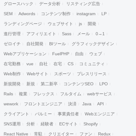
グロースハック
データ分析
リスティング広告
SEM
Adwords
コンテンツ制作
instagram
LP
ランディングページ
ウェブサイト
js
開発
進行管理
アフィリエイト
Sass
メール
0→1
ゼロイチ
自社開発
BIツール
グラフィックデザイン
Webアプリケーション
FuelPHP
自由
ウェブ
在宅勤務
vue
自社
在宅
CS
コミュニティ
Web制作
Webサイト
スポーツ
プレスリリース
新規開発
新規
第二新卒
コンテンツSEO
LPO
Rails
複業
フレックス
フルタイム
webサービス
wework
フロントエンジニア
決済
Java
API
クライアント
パルミー
事業責任者
Webエンジニア
SNS運用
分析
経験者
ECサイト
Shopify
React Native
常駐
クリエイター
ファン
Redux