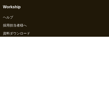
Workship
ヘルプ
採用担当者様へ
資料ダウンロード
その他のサービス
Workship EVENT
Workship MAGAZINE
Workship CAREER
関連サイト
GIGサイト
UXデザイン・プロトタイプ制作 - UX Design Lab
Webサイト制作 / CMS・マーケティングツール - LeadGrid
デザ