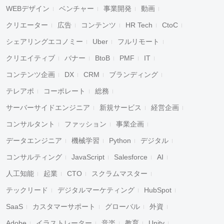
WEBデザイン
ベンチャー
事業開発
動画
クリエーター
広告
コンテンツ
HR Tech
CtoC
シェアリングエコノミー
Uber
フルリモート
クリエイティブ
バナー
BtoB
PMF
IT
コンテンツ企画
DX
CRM
ブランディング
テレアポ
コーポレート
総務
サーバーサイドエンジニア
新規サービス
経営企画
コンサルタント
ファッション
事業企画
データエンジニア
機械学習
Python
デジタル
コンサルティング
JavaScript
Salesforce
AI
人工知能
起業
CTO
スクラムマスター
テックリード
デジタルマーケティング
HubSpot
SaaS
カスタマーサポート
グローバル
外資
Adobe
イラストレーター
音楽
教育
Unity