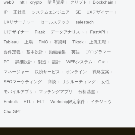
web3
nft
crypto
暗号資産
クリプト
Blockchain
IP
正社員
システムエンジニア
SE
UXデザイナー
UXリサーチャー
セールステック
salestech
UIデザイナー
Flask
データアナリスト
FastAPI
Tableau
上場
PMO
有楽町
Tiktok
上流工程
要件定義
基本設計
動画編集
英語
プログラマー
PG
詳細設計
製造
設計
WEBシステム
C＃
マネージャー
決済サービス
オンライン
戦略立案
SEOマーケティング
商談
リクルーティング
女性
モバイルアプリ
マッチングアプリ
分析基盤
Embulk
ETL
ELT
Workship限定案件
イチジュウ
ChatGPT