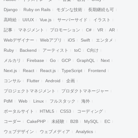
Django
Ruby on Rails
モダンな技術
長期継続も可
高時給
UI/UX
Vue.js
サーバーサイド
イラスト
記事
マネジメント
プロモーション
C#
VR
AR
Webデザイナー
Webアプリ
iOS
Swift
エンタメ
Ruby
Backend
アーティスト
toC
C向け
メルカリ
Firebase
Go
GCP
GraphQL
Next
Next.js
React
React.js
TypeScript
Frontend
コンサル
Flutter
Android
企画
プロジェクトマネジメント
プロダクトマネージャー
PdM
Web
Linux
フルスタック
海外
ポータルサイト
HTML5
CSS3
コーディング
コーダー
CakePHP
未経験
B2B
MySQL
EC
ウェブデザイン
ウェブメディア
Analytics