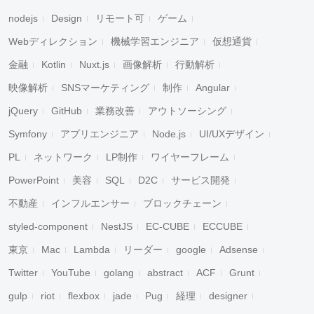
nodejs
Design
リモート可
ゲーム
Webディレクション
機械学習エンジニア
仮想通貨
金融
Kotlin
Nuxt.js
画像解析
行動解析
映像解析
SNSマーケティング
制作
Angular
jQuery
GitHub
業務改善
アウトソーシング
Symfony
アプリエンジニア
Node.js
UI/UXデザイン
PL
ネットワーク
LP制作
ワイヤーフレーム
PowerPoint
美容
SQL
D2C
サービス開発
不動産
インフルエンサー
ブロックチェーン
styled-component
NestJS
EC-CUBE
ECCUBE
東京
Mac
Lambda
リーダー
google
Adsense
Twitter
YouTube
golang
abstract
ACF
Grunt
gulp
riot
flexbox
jade
Pug
経理
designer