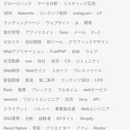
グロースハック
データ分析
リスティング広告
SEM
Adwords
コンテンツ制作
instagram
LP
ランディングページ
ウェブサイト
js
開発
進行管理
アフィリエイト
Sass
メール
0→1
ゼロイチ
自社開発
BIツール
グラフィックデザイン
Webアプリケーション
FuelPHP
自由
ウェブ
在宅勤務
vue
自社
在宅
CS
コミュニティ
Web制作
Webサイト
スポーツ
プレスリリース
新規開発
新規
第二新卒
コンテンツSEO
LPO
Rails
複業
フレックス
フルタイム
webサービス
wework
フロントエンジニア
決済
Java
API
クライアント
パルミー
事業責任者
Webエンジニア
SNS運用
分析
経験者
ECサイト
Shopify
React Native
常駐
クリエイター
ファン
Redux