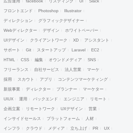
広告運用
facebook
リスティング
UI
Slack
フロントエンド
Photoshop
Illustrator
ディレクション
グラフィックデザイナー
Webディレクター
デザイン
ホワイトペーパー
UIデザイン
クライアントワーク
XD
アシスタント
サポート
Git
スタートアップ
Laravel
EC2
HTML
CSS
編集
オウンドメディア
SNS
フリーランス
自社サービス
法人営業
マーケ
採用
スカウト
アプリ
コンテンツマーケティング
新規事業
ディレクター
プランナー
マーケター
UIUX
運用
バックエンド
エンジニア
リモート
企画立案
リモートワーク
UXデザイン
営業
インサイドセールス
プラットフォーム
人材
インフラ
クラウド
メディア
立ち上げ
PR
UX