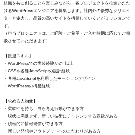
組織を共に創ることを楽しみながら、各プロジェクトを推進いただ
けるWordPressエンジニアを募集します。社内外の優秀なクリエイ
ターと協力し、品質の高いサイトを構築していくとがミッションで
す。
（担当プロジェクトは、ご経験・ご希望・ご入社時期に応じてご相
談させていただきます）
【歓迎スキル】
・WordPressでの実装経験が2年以上
・CSSや各種JavaScriptの設計経験
・各種JavaScriptを利用したモーションデザイン
・WordPressの構築経験
【求める人物像】
・柔軟性を持ち、自ら考え行動ができる方
・現状に満足せず、新しい技術にチャレンジする意欲がある
・積極的に情報発信ができる方
・新しい発想やアウトプットへのこだわりがある方