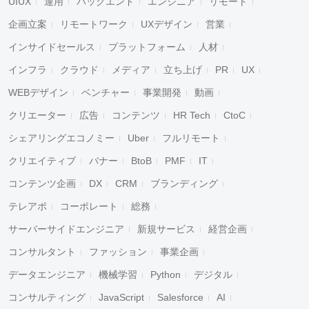
UIUX
運用
バックエンド
エンジニア
リモート
企画立案
リモートワーク
UXデザイン
営業
インサイドセールス
プラットフォーム
人材
インフラ
クラウド
メディア
立ち上げ
PR
UX
WEBデザイン
ベンチャー
事業開発
動画
クリエーター
広告
コンテンツ
HR Tech
CtoC
シェアリングエコノミー
Uber
フルリモート
クリエイティブ
バナー
BtoB
PMF
IT
コンテンツ企画
DX
CRM
ブランディング
テレアポ
コーポレート
総務
サーバーサイドエンジニア
新規サービス
経営企画
コンサルタント
ファッション
事業企画
データエンジニア
機械学習
Python
デジタル
コンサルティング
JavaScript
Salesforce
AI