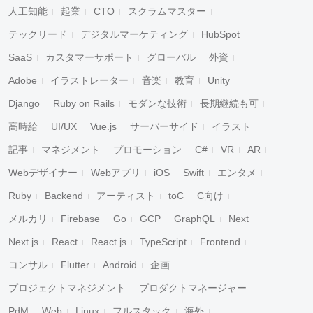
人工知能
起業
CTO
スクラムマスター
テックリード
デジタルマーケティング
HubSpot
SaaS
カスタマーサポート
グローバル
外資
Adobe
イラストレーター
音楽
教育
Unity
Django
Ruby on Rails
モダンな技術
長期継続も可
高時給
UI/UX
Vue.js
サーバーサイド
イラスト
記事
マネジメント
プロモーション
C#
VR
AR
Webデザイナー
Webアプリ
iOS
Swift
エンタメ
Ruby
Backend
アーティスト
toC
C向け
メルカリ
Firebase
Go
GCP
GraphQL
Next
Next.js
React
React.js
TypeScript
Frontend
コンサル
Flutter
Android
企画
プロジェクトマネジメント
プロダクトマネージャー
PdM
Web
Linux
フルスタック
海外