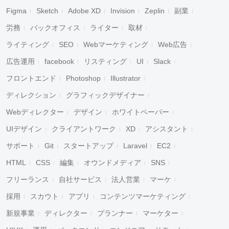
Figma
Sketch
Adobe XD
Invision
Zeplin
副業
労務
バックオフィス
ライター
取材
ライティング
SEO
Webマーケティング
Web広告
広告運用
facebook
リスティング
UI
Slack
フロントエンド
Photoshop
Illustrator
ディレクション
グラフィックデザイナー
Webディレクター
デザイン
ホワイトペーパー
UIデザイン
クライアントワーク
XD
アシスタント
サポート
Git
スタートアップ
Laravel
EC2
HTML
CSS
編集
オウンドメディア
SNS
フリーランス
自社サービス
法人営業
マーケ
採用
スカウト
アプリ
コンテンツマーケティング
新規事業
ディレクター
プランナー
マーケター