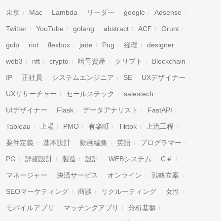
東京
Mac
Lambda
リーダー
google
Adsense
Twitter
YouTube
golang
abstract
ACF
Grunt
gulp
riot
flexbox
jade
Pug
経理
designer
web3
nft
crypto
暗号資産
クリプト
Blockchain
IP
正社員
システムエンジニア
SE
UXデザイナー
UXリサーチャー
セールステック
salestech
UIデザイナー
Flask
データアナリスト
FastAPI
Tableau
上場
PMO
有楽町
Tiktok
上流工程
要件定義
基本設計
動画編集
英語
プログラマー
PG
詳細設計
製造
設計
WEBシステム
C＃
マネージャー
決済サービス
オンライン
戦略立案
SEOマーケティング
商談
リクルーティング
女性
モバイルアプリ
マッチングアプリ
分析基盤