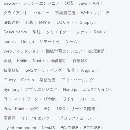
wework
フロントエンジニア
決済
Java
API
クライアント
パルミー
事業責任者
Webエンジニア
SNS運用
分析
経験者
ECサイト
Shopify
React Native
常駐
クリエイター
ファン
Redux
nodejs
Design
リモート可
ゲーム
Webディレクション
機械学習エンジニア
仮想通貨
金融
Kotlin
Nuxt.js
画像解析
行動解析
映像解析
SNSマーケティング
制作
Angular
jQuery
GitHub
業務改善
アウトソーシング
Symfony
アプリエンジニア
Node.js
UI/UXデザイン
PL
ネットワーク
LP制作
ワイヤーフレーム
PowerPoint
美容
SQL
D2C
サービス開発
不動産
インフルエンサー
ブロックチェーン
styled-component
NestJS
EC-CUBE
ECCUBE