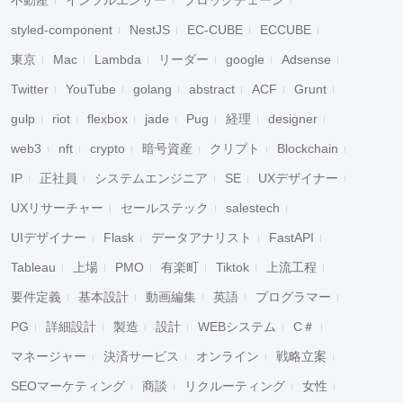
不動産
インフルエンサー
ブロックチェーン
styled-component
NestJS
EC-CUBE
ECCUBE
東京
Mac
Lambda
リーダー
google
Adsense
Twitter
YouTube
golang
abstract
ACF
Grunt
gulp
riot
flexbox
jade
Pug
経理
designer
web3
nft
crypto
暗号資産
クリプト
Blockchain
IP
正社員
システムエンジニア
SE
UXデザイナー
UXリサーチャー
セールステック
salestech
UIデザイナー
Flask
データアナリスト
FastAPI
Tableau
上場
PMO
有楽町
Tiktok
上流工程
要件定義
基本設計
動画編集
英語
プログラマー
PG
詳細設計
製造
設計
WEBシステム
C＃
マネージャー
決済サービス
オンライン
戦略立案
SEOマーケティング
商談
リクルーティング
女性