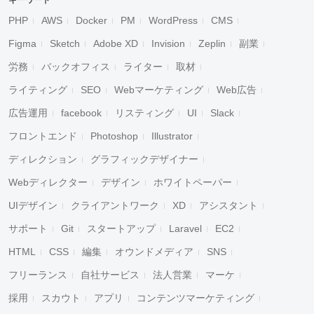
キーワード
PHP
AWS
Docker
PM
WordPress
CMS
Figma
Sketch
Adobe XD
Invision
Zeplin
副業
労務
バックオフィス
ライター
取材
ライティング
SEO
Webマーケティング
Web広告
広告運用
facebook
リスティング
UI
Slack
フロントエンド
Photoshop
Illustrator
ディレクション
グラフィックデザイナー
Webディレクター
デザイン
ホワイトペーパー
UIデザイン
クライアントワーク
XD
アシスタント
サポート
Git
スタートアップ
Laravel
EC2
HTML
CSS
編集
オウンドメディア
SNS
フリーランス
自社サービス
法人営業
マーケ
採用
スカウト
アプリ
コンテンツマーケティング