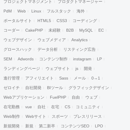
プロジェクトマネジメント
プロダクトマネージャー
PdM
Web
Linux
フルスタック
海外
ポータルサイト
HTML5
CSS3
コーディング
コーダー
CakePHP
未経験
B2B
MySQL
EC
ウェブデザイン
ウェブメディア
Analytics
グロースハック
データ分析
リスティング広告
SEM
Adwords
コンテンツ制作
instagram
LP
ランディングページ
ウェブサイト
js
開発
進行管理
アフィリエイト
Sass
メール
0→1
ゼロイチ
自社開発
BIツール
グラフィックデザイン
Webアプリケーション
FuelPHP
自由
ウェブ
在宅勤務
vue
自社
在宅
CS
コミュニティ
Web制作
Webサイト
スポーツ
プレスリリース
新規開発
新規
第二新卒
コンテンツSEO
LPO