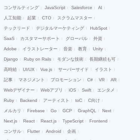
コンサルティング
JavaScript
Salesforce
AI
人工知能
起業
CTO
スクラムマスター
テックリード
デジタルマーケティング
HubSpot
SaaS
カスタマーサポート
グローバル
外資
Adobe
イラストレーター
音楽
教育
Unity
Django
Ruby on Rails
モダンな技術
長期継続も可
高時給
UI/UX
Vue.js
サーバーサイド
イラスト
記事
マネジメント
プロモーション
C#
VR
AR
Webデザイナー
Webアプリ
iOS
Swift
エンタメ
Ruby
Backend
アーティスト
toC
C向け
メルカリ
Firebase
Go
GCP
GraphQL
Next
Next.js
React
React.js
TypeScript
Frontend
コンサル
Flutter
Android
企画