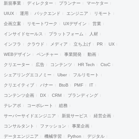
新規事業
ディレクター
プランナー
マーケター
UIUX
運用
バックエンド
エンジニア
リモート
企画立案
リモートワーク
UXデザイン
営業
インサイドセールス
プラットフォーム
人材
インフラ
クラウド
メディア
立ち上げ
PR
UX
WEBデザイン
ベンチャー
事業開発
動画
クリエーター
広告
コンテンツ
HR Tech
CtoC
シェアリングエコノミー
Uber
フルリモート
クリエイティブ
バナー
BtoB
PMF
IT
コンテンツ企画
DX
CRM
ブランディング
テレアポ
コーポレート
総務
サーバーサイドエンジニア
新規サービス
経営企画
コンサルタント
ファッション
事業企画
データエンジニア
機械学習
Python
デジタル