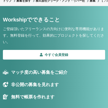
トップ
募集を探す
株式会社クリーク・アンド・リバー社
募集
【フル
Workshipでできること
ご登録頂いたフリーランスの方向けに便利な専用機能がありま
す。
無料登録を行って、効果的にプロジェクトを探してくださ
い。
今すぐ会員登録
マッチ度の高い募集をご紹介
非公開の募集を見れます
無料で帳票を作れます