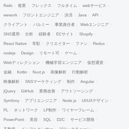
Rails
複業
フレックス
フルタイム
webサービス
wework
フロントエンジニア
決済
Java
API
クライアント
パルミー
事業責任者
Webエンジニア
SNS運用
分析
経験者
ECサイト
Shopify
React Native
常駐
クリエイター
ファン
Redux
nodejs
Design
リモート可
ゲーム
Webディレクション
機械学習エンジニア
仮想通貨
金融
Kotlin
Nuxt.js
画像解析
行動解析
映像解析
SNSマーケティング
制作
Angular
jQuery
GitHub
業務改善
アウトソーシング
Symfony
アプリエンジニア
Node.js
UI/UXデザイン
PL
ネットワーク
LP制作
ワイヤーフレーム
PowerPoint
美容
SQL
D2C
サービス開発