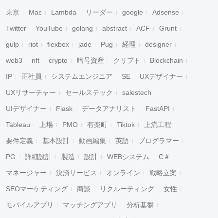
東京
Mac
Lambda
リーダー
google
Adsense
Twitter
YouTube
golang
abstract
ACF
Grunt
gulp
riot
flexbox
jade
Pug
経理
designer
web3
nft
crypto
暗号資産
クリプト
Blockchain
IP
正社員
システムエンジニア
SE
UXデザイナー
UXリサーチャー
セールステック
salestech
UIデザイナー
Flask
データアナリスト
FastAPI
Tableau
上場
PMO
有楽町
Tiktok
上流工程
要件定義
基本設計
動画編集
英語
プログラマー
PG
詳細設計
製造
設計
WEBシステム
C＃
マネージャー
決済サービス
オンライン
戦略立案
SEOマーケティング
商談
リクルーティング
女性
モバイルアプリ
マッチングアプリ
分析基盤