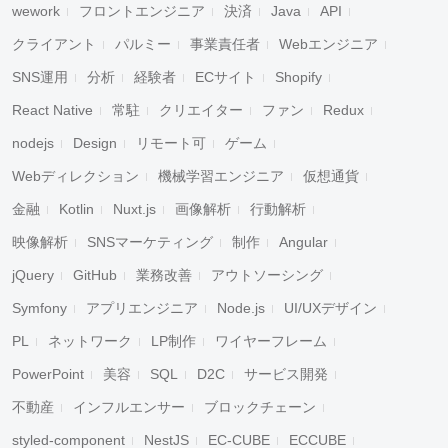
wework
フロントエンジニア
決済
Java
API
クライアント
パルミー
事業責任者
Webエンジニア
SNS運用
分析
経験者
ECサイト
Shopify
React Native
常駐
クリエイター
ファン
Redux
nodejs
Design
リモート可
ゲーム
Webディレクション
機械学習エンジニア
仮想通貨
金融
Kotlin
Nuxt.js
画像解析
行動解析
映像解析
SNSマーケティング
制作
Angular
jQuery
GitHub
業務改善
アウトソーシング
Symfony
アプリエンジニア
Node.js
UI/UXデザイン
PL
ネットワーク
LP制作
ワイヤーフレーム
PowerPoint
美容
SQL
D2C
サービス開発
不動産
インフルエンサー
ブロックチェーン
styled-component
NestJS
EC-CUBE
ECCUBE