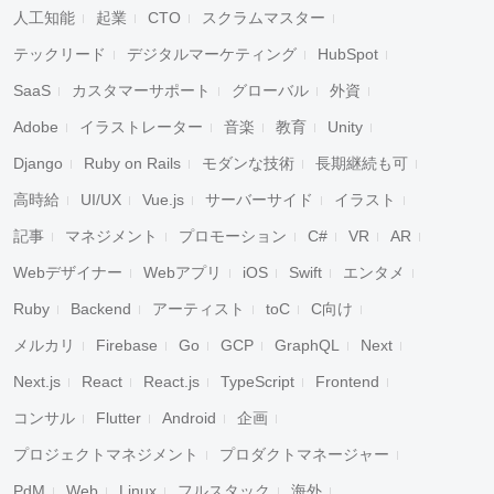
人工知能
起業
CTO
スクラムマスター
テックリード
デジタルマーケティング
HubSpot
SaaS
カスタマーサポート
グローバル
外資
Adobe
イラストレーター
音楽
教育
Unity
Django
Ruby on Rails
モダンな技術
長期継続も可
高時給
UI/UX
Vue.js
サーバーサイド
イラスト
記事
マネジメント
プロモーション
C#
VR
AR
Webデザイナー
Webアプリ
iOS
Swift
エンタメ
Ruby
Backend
アーティスト
toC
C向け
メルカリ
Firebase
Go
GCP
GraphQL
Next
Next.js
React
React.js
TypeScript
Frontend
コンサル
Flutter
Android
企画
プロジェクトマネジメント
プロダクトマネージャー
PdM
Web
Linux
フルスタック
海外