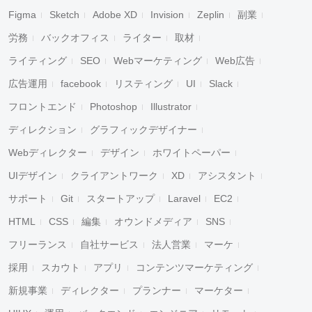
Figma
Sketch
Adobe XD
Invision
Zeplin
副業
労務
バックオフィス
ライター
取材
ライティング
SEO
Webマーケティング
Web広告
広告運用
facebook
リスティング
UI
Slack
フロントエンド
Photoshop
Illustrator
ディレクション
グラフィックデザイナー
Webディレクター
デザイン
ホワイトペーパー
UIデザイン
クライアントワーク
XD
アシスタント
サポート
Git
スタートアップ
Laravel
EC2
HTML
CSS
編集
オウンドメディア
SNS
フリーランス
自社サービス
法人営業
マーケ
採用
スカウト
アプリ
コンテンツマーケティング
新規事業
ディレクター
プランナー
マーケター