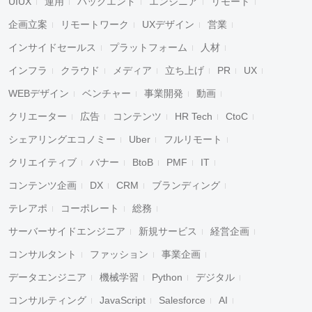
UIUX
運用
バックエンド
エンジニア
リモート
企画立案
リモートワーク
UXデザイン
営業
インサイドセールス
プラットフォーム
人材
インフラ
クラウド
メディア
立ち上げ
PR
UX
WEBデザイン
ベンチャー
事業開発
動画
クリエーター
広告
コンテンツ
HR Tech
CtoC
シェアリングエコノミー
Uber
フルリモート
クリエイティブ
バナー
BtoB
PMF
IT
コンテンツ企画
DX
CRM
ブランディング
テレアポ
コーポレート
総務
サーバーサイドエンジニア
新規サービス
経営企画
コンサルタント
ファッション
事業企画
データエンジニア
機械学習
Python
デジタル
コンサルティング
JavaScript
Salesforce
AI