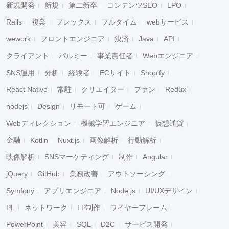
新規開発
新規
第二新卒
コンテンツSEO
LPO
Rails
複業
フレックス
フルタイム
webサービス
wework
フロントエンジニア
決済
Java
API
クライアント
パルミー
事業責任者
Webエンジニア
SNS運用
分析
経験者
ECサイト
Shopify
React Native
常駐
クリエイター
ファン
Redux
nodejs
Design
リモート可
ゲーム
Webディレクション
機械学習エンジニア
仮想通貨
金融
Kotlin
Nuxt.js
画像解析
行動解析
映像解析
SNSマーケティング
制作
Angular
jQuery
GitHub
業務改善
アウトソーシング
Symfony
アプリエンジニア
Node.js
UI/UXデザイン
PL
ネットワーク
LP制作
ワイヤーフレーム
PowerPoint
美容
SQL
D2C
サービス開発