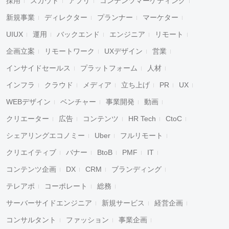
採用
スカウト
アプリ
コンテンツマーケティング
新規事業
ディレクター
プランナー
マーケター
UIUX
運用
バックエンド
エンジニア
リモート
企画立案
リモートワーク
UXデザイン
営業
インサイドセールス
プラットフォーム
人材
インフラ
クラウド
メディア
立ち上げ
PR
UX
WEBデザイン
ベンチャー
事業開発
動画
クリエーター
広告
コンテンツ
HR Tech
CtoC
シェアリングエコノミー
Uber
フルリモート
クリエイティブ
バナー
BtoB
PMF
IT
コンテンツ企画
DX
CRM
ブランディング
テレアポ
コーポレート
総務
サーバーサイドエンジニア
新規サービス
経営企画
コンサルタント
ファッション
事業企画