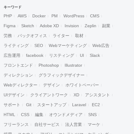
キーワード
PHP
AWS
Docker
PM
WordPress
CMS
Figma
Sketch
Adobe XD
Invision
Zeplin
副業
労務
バックオフィス
ライター
取材
ライティング
SEO
Webマーケティング
Web広告
広告運用
facebook
リスティング
UI
Slack
フロントエンド
Photoshop
Illustrator
ディレクション
グラフィックデザイナー
Webディレクター
デザイン
ホワイトペーパー
UIデザイン
クライアントワーク
XD
アシスタント
サポート
Git
スタートアップ
Laravel
EC2
HTML
CSS
編集
オウンドメディア
SNS
フリーランス
自社サービス
法人営業
マーケ