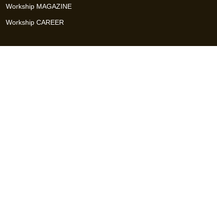
Workship MAGAZINE
Workship CAREER
関連サイト
GIGサイト
UXデザイン・プロトタイプ制作 - UX Design Lab
Webサイト制作 / CMS・マーケティングツール - LeadGrid
デザ
イナー特化の採用支援サービス - クロスデザイナー
インフラエ
ンジニア特化の採用支援サービス - クロスネットワーク
エンジ
ニア・デザイナーのフリーランス採用 - Workship
エンジニアの
採用支援・人材紹介 - Workship CAREER
日本最大級のHR・フ
リーランスメディア - Workship MAGAZINE
コンテンツマーケ
ティング総合パートナー - コンマルク
Workship（ワークシップ）は、デザイナー、エンジニア、マーケタ
ー、編集者、人事、広報などデジタル業界で活躍するプロフェッシ
ョナルとプロジェクトをマッチングするジョブ型雇用支援サービス