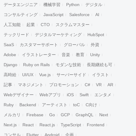
データエンジニア
機械学習
Python
デジタル
コンサルティング
JavaScript
Salesforce
AI
人工知能
起業
CTO
スクラムマスター
テックリード
デジタルマーケティング
HubSpot
SaaS
カスタマーサポート
グローバル
外資
Adobe
イラストレーター
音楽
教育
Unity
Django
Ruby on Rails
モダンな技術
長期継続も可
高時給
UI/UX
Vue.js
サーバーサイド
イラスト
記事
マネジメント
プロモーション
C#
VR
AR
Webデザイナー
Webアプリ
iOS
Swift
エンタメ
Ruby
Backend
アーティスト
toC
C向け
メルカリ
Firebase
Go
GCP
GraphQL
Next
Next.js
React
React.js
TypeScript
Frontend
コンサル
Flutter
Android
企画