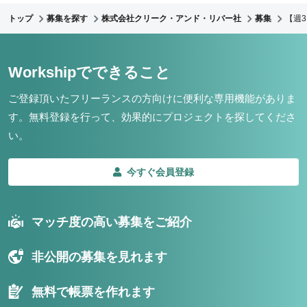
トップ
募集を探す
株式会社クリーク・アンド・リバー社
募集
【週
Workshipでできること
ご登録頂いたフリーランスの方向けに便利な専用機能がありま
す。
無料登録を行って、効果的にプロジェクトを探してくださ
い。
今すぐ会員登録
マッチ度の高い募集をご紹介
非公開の募集を見れます
無料で帳票を作れます