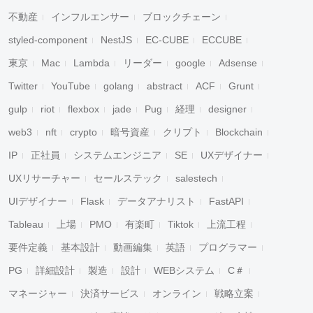
不動産
インフルエンサー
ブロックチェーン
styled-component
NestJS
EC-CUBE
ECCUBE
東京
Mac
Lambda
リーダー
google
Adsense
Twitter
YouTube
golang
abstract
ACF
Grunt
gulp
riot
flexbox
jade
Pug
経理
designer
web3
nft
crypto
暗号資産
クリプト
Blockchain
IP
正社員
システムエンジニア
SE
UXデザイナー
UXリサーチャー
セールステック
salestech
UIデザイナー
Flask
データアナリスト
FastAPI
Tableau
上場
PMO
有楽町
Tiktok
上流工程
要件定義
基本設計
動画編集
英語
プログラマー
PG
詳細設計
製造
設計
WEBシステム
C＃
マネージャー
決済サービス
オンライン
戦略立案