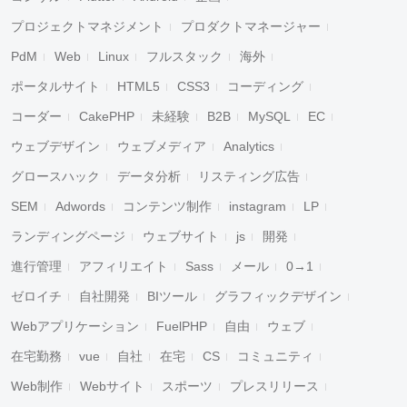
プロジェクトマネジメント
プロダクトマネージャー
PdM
Web
Linux
フルスタック
海外
ポータルサイト
HTML5
CSS3
コーディング
コーダー
CakePHP
未経験
B2B
MySQL
EC
ウェブデザイン
ウェブメディア
Analytics
グロースハック
データ分析
リスティング広告
SEM
Adwords
コンテンツ制作
instagram
LP
ランディングページ
ウェブサイト
js
開発
進行管理
アフィリエイト
Sass
メール
0→1
ゼロイチ
自社開発
BIツール
グラフィックデザイン
Webアプリケーション
FuelPHP
自由
ウェブ
在宅勤務
vue
自社
在宅
CS
コミュニティ
Web制作
Webサイト
スポーツ
プレスリリース