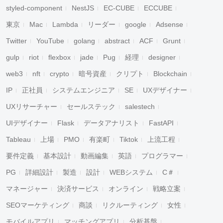
styled-component
NestJS
EC-CUBE
ECCUBE
東京
Mac
Lambda
リーダー
google
Adsense
Twitter
YouTube
golang
abstract
ACF
Grunt
gulp
riot
flexbox
jade
Pug
経理
designer
web3
nft
crypto
暗号資産
クリプト
Blockchain
IP
正社員
システムエンジニア
SE
UXデザイナー
UXリサーチャー
セールステック
salestech
UIデザイナー
Flask
データアナリスト
FastAPI
Tableau
上場
PMO
有楽町
Tiktok
上流工程
要件定義
基本設計
動画編集
英語
プログラマー
PG
詳細設計
製造
設計
WEBシステム
C＃
マネージャー
決済サービス
オンライン
戦略立案
SEOマーケティング
商談
リクルーティング
女性
モバイルアプリ
マッチングアプリ
分析基盤