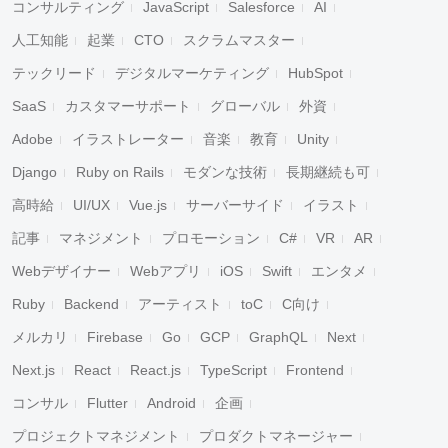
コンサルティング
JavaScript
Salesforce
AI
人工知能
起業
CTO
スクラムマスター
テックリード
デジタルマーケティング
HubSpot
SaaS
カスタマーサポート
グローバル
外資
Adobe
イラストレーター
音楽
教育
Unity
Django
Ruby on Rails
モダンな技術
長期継続も可
高時給
UI/UX
Vue.js
サーバーサイド
イラスト
記事
マネジメント
プロモーション
C#
VR
AR
Webデザイナー
Webアプリ
iOS
Swift
エンタメ
Ruby
Backend
アーティスト
toC
C向け
メルカリ
Firebase
Go
GCP
GraphQL
Next
Next.js
React
React.js
TypeScript
Frontend
コンサル
Flutter
Android
企画
プロジェクトマネジメント
プロダクトマネージャー