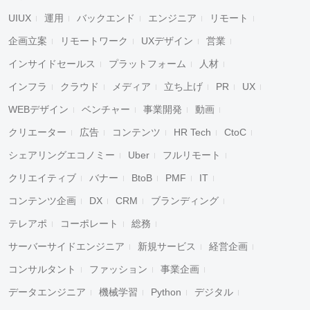
UIUX
運用
バックエンド
エンジニア
リモート
企画立案
リモートワーク
UXデザイン
営業
インサイドセールス
プラットフォーム
人材
インフラ
クラウド
メディア
立ち上げ
PR
UX
WEBデザイン
ベンチャー
事業開発
動画
クリエーター
広告
コンテンツ
HR Tech
CtoC
シェアリングエコノミー
Uber
フルリモート
クリエイティブ
バナー
BtoB
PMF
IT
コンテンツ企画
DX
CRM
ブランディング
テレアポ
コーポレート
総務
サーバーサイドエンジニア
新規サービス
経営企画
コンサルタント
ファッション
事業企画
データエンジニア
機械学習
Python
デジタル