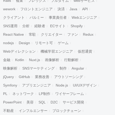
Rails
複業
フレックス
フルタイム
webサービス
wework
フロントエンジニア
決済
Java
API
クライアント
パルミー
事業責任者
Webエンジニア
SNS運用
分析
経験者
ECサイト
Shopify
React Native
常駐
クリエイター
ファン
Redux
nodejs
Design
リモート可
ゲーム
Webディレクション
機械学習エンジニア
仮想通貨
金融
Kotlin
Nuxt.js
画像解析
行動解析
映像解析
SNSマーケティング
制作
Angular
jQuery
GitHub
業務改善
アウトソーシング
Symfony
アプリエンジニア
Node.js
UI/UXデザイン
PL
ネットワーク
LP制作
ワイヤーフレーム
PowerPoint
美容
SQL
D2C
サービス開発
不動産
インフルエンサー
ブロックチェーン