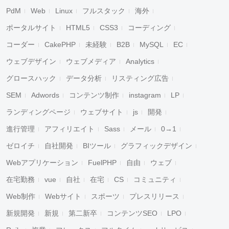
PdM
Web
Linux
フルスタック
海外
ポータルサイト
HTML5
CSS3
コーディング
コーダー
CakePHP
未経験
B2B
MySQL
EC
ウェブデザイン
ウェブメディア
Analytics
グロースハック
データ分析
リスティング広告
SEM
Adwords
コンテンツ制作
instagram
LP
ランディングページ
ウェブサイト
js
開発
進行管理
アフィリエイト
Sass
メール
0→1
ゼロイチ
自社開発
BIツール
グラフィックデザイン
Webアプリケーション
FuelPHP
自由
ウェブ
在宅勤務
vue
自社
在宅
CS
コミュニティ
Web制作
Webサイト
スポーツ
プレスリリース
新規開発
新規
第二新卒
コンテンツSEO
LPO