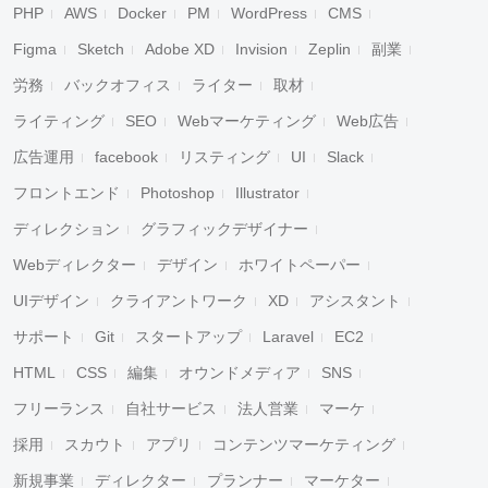
PHP
AWS
Docker
PM
WordPress
CMS
Figma
Sketch
Adobe XD
Invision
Zeplin
副業
労務
バックオフィス
ライター
取材
ライティング
SEO
Webマーケティング
Web広告
広告運用
facebook
リスティング
UI
Slack
フロントエンド
Photoshop
Illustrator
ディレクション
グラフィックデザイナー
Webディレクター
デザイン
ホワイトペーパー
UIデザイン
クライアントワーク
XD
アシスタント
サポート
Git
スタートアップ
Laravel
EC2
HTML
CSS
編集
オウンドメディア
SNS
フリーランス
自社サービス
法人営業
マーケ
採用
スカウト
アプリ
コンテンツマーケティング
新規事業
ディレクター
プランナー
マーケター