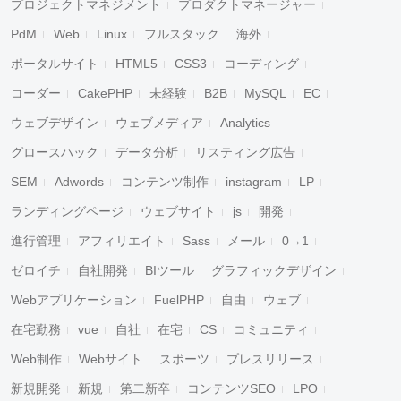
プロジェクトマネジメント
プロダクトマネージャー
PdM
Web
Linux
フルスタック
海外
ポータルサイト
HTML5
CSS3
コーディング
コーダー
CakePHP
未経験
B2B
MySQL
EC
ウェブデザイン
ウェブメディア
Analytics
グロースハック
データ分析
リスティング広告
SEM
Adwords
コンテンツ制作
instagram
LP
ランディングページ
ウェブサイト
js
開発
進行管理
アフィリエイト
Sass
メール
0→1
ゼロイチ
自社開発
BIツール
グラフィックデザイン
Webアプリケーション
FuelPHP
自由
ウェブ
在宅勤務
vue
自社
在宅
CS
コミュニティ
Web制作
Webサイト
スポーツ
プレスリリース
新規開発
新規
第二新卒
コンテンツSEO
LPO