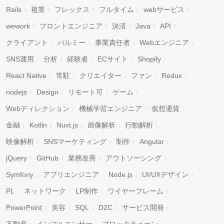
Rails
複業
フレックス
フルタイム
webサービス
wework
フロントエンジニア
決済
Java
API
クライアント
パルミー
事業責任者
Webエンジニア
SNS運用
分析
経験者
ECサイト
Shopify
React Native
常駐
クリエイター
ファン
Redux
nodejs
Design
リモート可
ゲーム
Webディレクション
機械学習エンジニア
仮想通貨
金融
Kotlin
Nuxt.js
画像解析
行動解析
映像解析
SNSマーケティング
制作
Angular
jQuery
GitHub
業務改善
アウトソーシング
Symfony
アプリエンジニア
Node.js
UI/UXデザイン
PL
ネットワーク
LP制作
ワイヤーフレーム
PowerPoint
美容
SQL
D2C
サービス開発