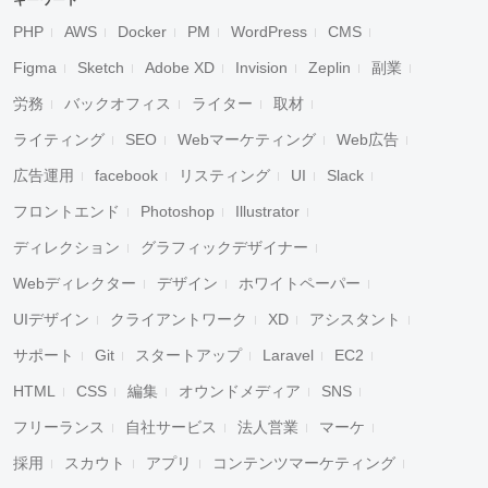
キーワード
PHP
AWS
Docker
PM
WordPress
CMS
Figma
Sketch
Adobe XD
Invision
Zeplin
副業
労務
バックオフィス
ライター
取材
ライティング
SEO
Webマーケティング
Web広告
広告運用
facebook
リスティング
UI
Slack
フロントエンド
Photoshop
Illustrator
ディレクション
グラフィックデザイナー
Webディレクター
デザイン
ホワイトペーパー
UIデザイン
クライアントワーク
XD
アシスタント
サポート
Git
スタートアップ
Laravel
EC2
HTML
CSS
編集
オウンドメディア
SNS
フリーランス
自社サービス
法人営業
マーケ
採用
スカウト
アプリ
コンテンツマーケティング