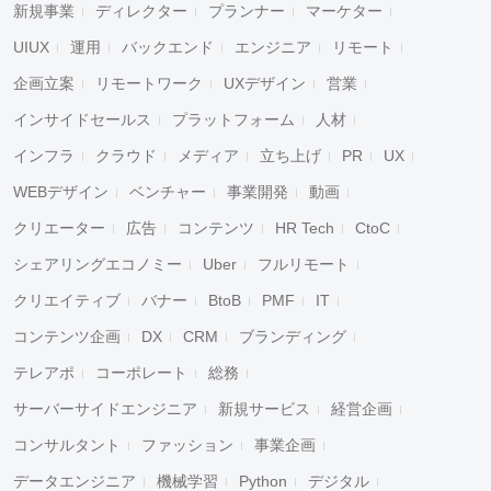
新規事業
ディレクター
プランナー
マーケター
UIUX
運用
バックエンド
エンジニア
リモート
企画立案
リモートワーク
UXデザイン
営業
インサイドセールス
プラットフォーム
人材
インフラ
クラウド
メディア
立ち上げ
PR
UX
WEBデザイン
ベンチャー
事業開発
動画
クリエーター
広告
コンテンツ
HR Tech
CtoC
シェアリングエコノミー
Uber
フルリモート
クリエイティブ
バナー
BtoB
PMF
IT
コンテンツ企画
DX
CRM
ブランディング
テレアポ
コーポレート
総務
サーバーサイドエンジニア
新規サービス
経営企画
コンサルタント
ファッション
事業企画
データエンジニア
機械学習
Python
デジタル