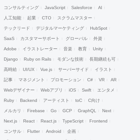
コンサルティング
JavaScript
Salesforce
AI
人工知能
起業
CTO
スクラムマスター
テックリード
デジタルマーケティング
HubSpot
SaaS
カスタマーサポート
グローバル
外資
Adobe
イラストレーター
音楽
教育
Unity
Django
Ruby on Rails
モダンな技術
長期継続も可
高時給
UI/UX
Vue.js
サーバーサイド
イラスト
記事
マネジメント
プロモーション
C#
VR
AR
Webデザイナー
Webアプリ
iOS
Swift
エンタメ
Ruby
Backend
アーティスト
toC
C向け
メルカリ
Firebase
Go
GCP
GraphQL
Next
Next.js
React
React.js
TypeScript
Frontend
コンサル
Flutter
Android
企画