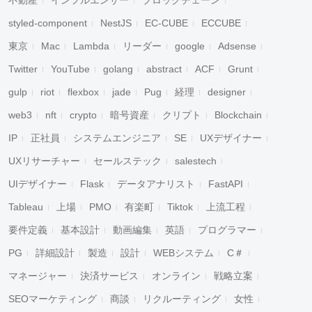
不動産
インフルエンサー
ブロックチェーン
styled-component
NestJS
EC-CUBE
ECCUBE
東京
Mac
Lambda
リーダー
google
Adsense
Twitter
YouTube
golang
abstract
ACF
Grunt
gulp
riot
flexbox
jade
Pug
経理
designer
web3
nft
crypto
暗号資産
クリプト
Blockchain
IP
正社員
システムエンジニア
SE
UXデザイナー
UXリサーチャー
セールステック
salestech
UIデザイナー
Flask
データアナリスト
FastAPI
Tableau
上場
PMO
有楽町
Tiktok
上流工程
要件定義
基本設計
動画編集
英語
プログラマー
PG
詳細設計
製造
設計
WEBシステム
C＃
マネージャー
決済サービス
オンライン
戦略立案
SEOマーケティング
商談
リクルーティング
女性